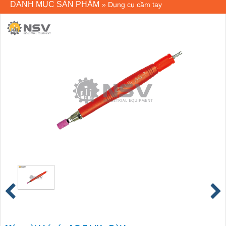
DANH MỤC SẢN PHẨM
»
Dụng cụ cầm tay