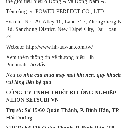
thế giới tiêu biểu ở Đông Á và Đông Nam Á.
Tên công ty: POWER PERFECT CO., LTD.
Địa chỉ: No. 29, Alley 16, Lane 315, Zhongzheng N
Rd, Sanchong District, New Taipei City, Đài Loan
241
Website: http://www.lih-taiwan.com.tw/
Xem thêm thông tin về thương hiệu Lih
Pneumatic
tại đây
Nếu có nhu cầu mua máy mài khí nén, quý khách
vui lòng liên hệ qua
CÔNG TY TNHH THIẾT BỊ CÔNG NGHIỆP
NIHON SETSUBI VN
Trụ sở: Số 15/60 Quán Thánh, P. Bình Hàn, TP.
Hải Dương
VPGD: Số 116 Quán Thánh, P. Bình Hàn, TP.