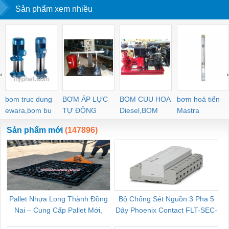
Sản phẩm xem nhiều
‹
›
bom truc dung
BƠM ÁP LỰC
BOM CUU HOA
bơm hoả tiển
ewara,bom bu
TỰ ĐỘNG
Diesel,BOM
Mastra
ewara
CHUA CHAY
Sản phẩm mới
(147896)
Pallet Nhựa Long Thành Đồng
Bộ Chống Sét Nguồn 3 Pha 5
Nai – Cung Cấp Pallet Mới,
Dây Phoenix Contact FLT-SEC-
C
Pallet Cũ Giá Tốt
P-T1-3S-264/50-FM - 2909589