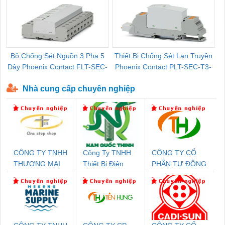
Bộ Chống Sét Nguồn 3 Pha 5
Thiết Bị Chống Sét Lan Truyền
B
Dây Phoenix Contact FLT-SEC-
Phoenix Contact PLT-SEC-T3-
P-T1-3S-440/35-FM - 2908264
230-FM-PT - 2907928
Nhà cung cấp chuyên nghiệp
CÔNG TY TNHH
Công Ty TNHH
CÔNG TY CỔ
THƯƠNG MẠI
Thiết Bị Điện
PHẦN TỰ ĐỘNG
THIÊN ÂN VIỆT
Nam Quốc Thịnh
TIẾN HƯNG
NAM