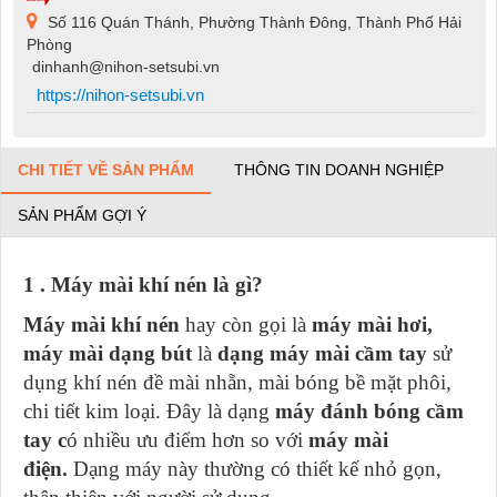
Số 116 Quán Thánh, Phường Thành Đông, Thành Phố Hải
Phòng
dinhanh@nihon-setsubi.vn
https://nihon-setsubi.vn
CHI TIẾT VỀ SẢN PHẨM
THÔNG TIN DOANH NGHIỆP
SẢN PHẨM GỢI Ý
1 . Máy mài khí nén là gì?
Máy mài khí nén
hay còn gọi là
máy mài hơi,
máy mài dạng bút
là
dạng máy mài cầm tay
sử
dụng khí nén đề mài nhẵn, mài bóng bề mặt phôi,
chi tiết kim loại. Đây là dạng
máy đánh bóng cầm
tay c
ó nhiều ưu điểm hơn so với
máy mài
điện.
Dạng máy này thường có thiết kế nhỏ gọn,