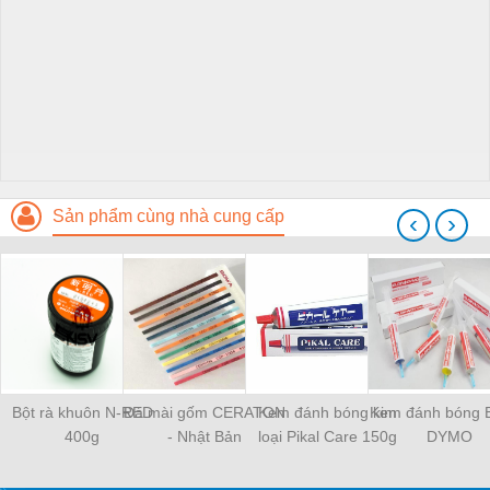
Sản phẩm cùng nhà cung cấp
‹
›
Bột rà khuôn N-RED
Đá mài gốm CERATON
Kem đánh bóng kim
Kem đánh bóng 
400g
- Nhật Bản
loại Pikal Care 150g
DYMO