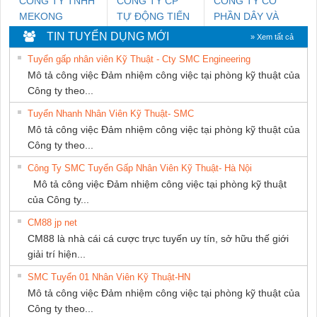
CÔNG TY TNHH
CÔNG TY CP
CÔNG TY CỔ
MEKONG
TỰ ĐỘNG TIẾN
PHẦN DÂY VÀ
MARINE SUPPLY
HƯNG
CÁP ĐIỆN
TIN TUYỂN DỤNG MỚI
» Xem tất cả
THƯỢNG ĐÌNH
Tuyển gấp nhân viên Kỹ Thuật - Cty SMC Engineering
Mô tả công việc Đảm nhiệm công việc tại phòng kỹ thuật của
Công ty theo...
Tuyển Nhanh Nhân Viên Kỹ Thuật- SMC
Mô tả công việc Đảm nhiệm công việc tại phòng kỹ thuật của
Công ty theo...
Công Ty SMC Tuyển Gấp Nhân Viên Kỹ Thuật- Hà Nội
Mô tả công việc Đảm nhiệm công việc tại phòng kỹ thuật
của Công ty...
CM88 jp net
CM88 là nhà cái cá cược trực tuyến uy tín, sở hữu thế giới
giải trí hiện...
SMC Tuyển 01 Nhân Viên Kỹ Thuật-HN
Mô tả công việc Đảm nhiệm công việc tại phòng kỹ thuật của
Công ty theo...