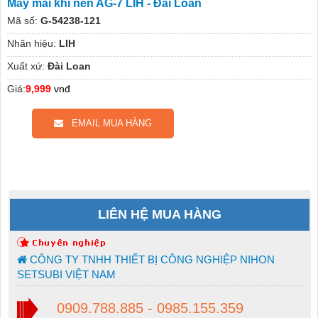
Máy mài khí nén AG-7 LIH - Đài Loan
Mã số:
G-54238-121
Nhãn hiệu:
LIH
Xuất xứ:
Đài Loan
Giá:
9,999
vnđ
EMAIL MUA HÀNG
LIÊN HỆ MUA HÀNG
CÔNG TY TNHH THIẾT BỊ CÔNG NGHIỆP NIHON
SETSUBI VIỆT NAM
0909.788.885 - 0985.155.359