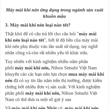
Máy mài khí nén ứng dụng trong ngành sản xuất
khuôn mẫu
3. Máy mài khí nén loại nào tốt?
Thật khó để có câu trả lời cho câu hỏi "
máy mài
khí nén loại nào tốt
", bởi lẽ độ bền của máy mài
khí nén phụ thuộc vào tần suất sử dụng, tay nghề
nhân công và còn rất nhiều yếu tố khác nữa.
Tuy nhiên với kinh nghiệm nhiều năm phân
phối
máy mài khí nén,
Nihon Setsubi Việt Nam
khuyến cáo các bạn nên lựa chọn
mua máy mài khí
nén
đã có uy tín lâu năm trên thị trường, được kiểm
chứng bởi nhiều đơn vị sản xuất. Với kinh nghiệm
phân phối
máy mài khí nén,
Nihon Setsubi Việt
Nam có thể đưa ra một số gợi ý sau
Về
máy mài khí nén Nhật
có:
máy mài khí nén