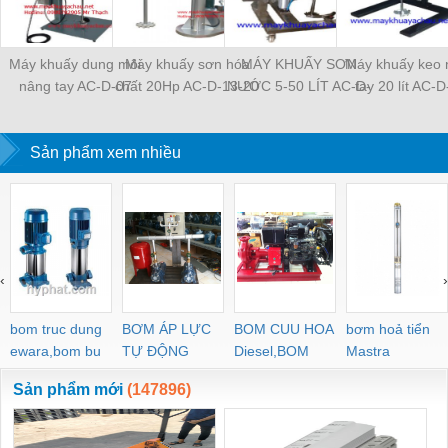
Máy khuấy dung môi
Máy khuấy sơn hóa
MÁY KHUẤY SƠN
Máy khuấy keo 
nâng tay AC-D-07
chất 20Hp AC-D-13-20
NƯỚC 5-50 LÍT AC-D-
tay 20 lít AC-
05
Sản phẩm xem nhiều
‹
›
bom truc dung
BƠM ÁP LỰC
BOM CUU HOA
bơm hoả tiển
ewara,bom bu
TỰ ĐỘNG
Diesel,BOM
Mastra
ewara
CHUA CHAY
Sản phẩm mới
(147896)