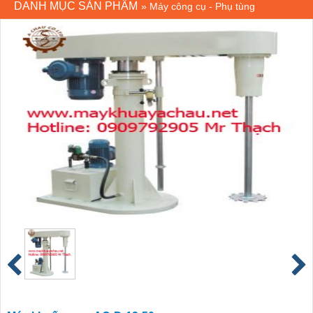
DANH MỤC SẢN PHẨM
»
Máy công cụ - Phụ tùng