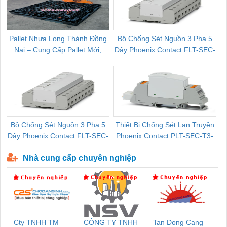
Pallet Nhựa Long Thành Đồng
Bộ Chống Sét Nguồn 3 Pha 5
Nai – Cung Cấp Pallet Mới,
Dây Phoenix Contact FLT-SEC-
C
Pallet Cũ Giá Tốt
P-T1-3S-264/50-FM - 2909589
Bộ Chống Sét Nguồn 3 Pha 5
Thiết Bị Chống Sét Lan Truyền
B
Dây Phoenix Contact FLT-SEC-
Phoenix Contact PLT-SEC-T3-
P-T1-3S-440/35-FM - 2908264
230-FM-PT - 2907928
Nhà cung cấp chuyên nghiệp
Cty TNHH TM
CÔNG TY TNHH
Tan Dong Cang