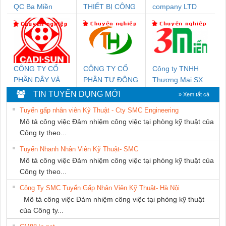
QC Ba Miền
THIẾT BỊ CÔNG
company LTD
NGHIỆP NIHON
SETSUBI VIỆT
NAM
CÔNG TY CỔ
CÔNG TY CỔ
Công ty TNHH
PHẦN DÂY VÀ
PHẦN TỰ ĐỘNG
Thương Mại SX
CÁP ĐIỆN
TIẾN HƯNG
Ba Miền
TIN TUYỂN DỤNG MỚI
» Xem tất cả
THƯỢNG ĐÌNH
Tuyển gấp nhân viên Kỹ Thuật - Cty SMC Engineering
Mô tả công việc Đảm nhiệm công việc tại phòng kỹ thuật của
Công ty theo...
Tuyển Nhanh Nhân Viên Kỹ Thuật- SMC
Mô tả công việc Đảm nhiệm công việc tại phòng kỹ thuật của
Công ty theo...
Công Ty SMC Tuyển Gấp Nhân Viên Kỹ Thuật- Hà Nội
Mô tả công việc Đảm nhiệm công việc tại phòng kỹ thuật
của Công ty...