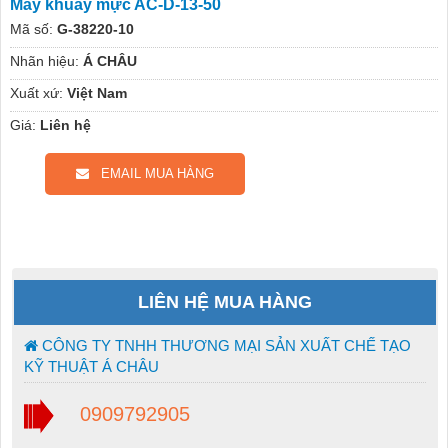
Máy khuấy mực AC-D-13-50
Mã số:
G-38220-10
Nhãn hiệu:
Á CHÂU
Xuất xứ:
Việt Nam
Giá:
Liên hệ
EMAIL MUA HÀNG
LIÊN HỆ MUA HÀNG
CÔNG TY TNHH THƯƠNG MẠI SẢN XUẤT CHẾ TẠO
KỸ THUẬT Á CHÂU
0909792905