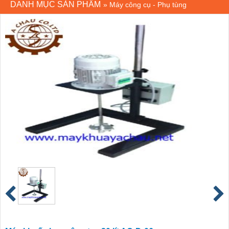
DANH MỤC SẢN PHẨM
»
Máy công cụ - Phụ tùng