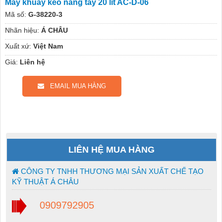
Máy khuấy keo nâng tay 20 lít AC-D-06
Mã số:
G-38220-3
Nhãn hiệu:
Á CHÂU
Xuất xứ:
Việt Nam
Giá:
Liên hệ
EMAIL MUA HÀNG
LIÊN HỆ MUA HÀNG
CÔNG TY TNHH THƯƠNG MẠI SẢN XUẤT CHẾ TẠO
KỸ THUẬT Á CHÂU
0909792905