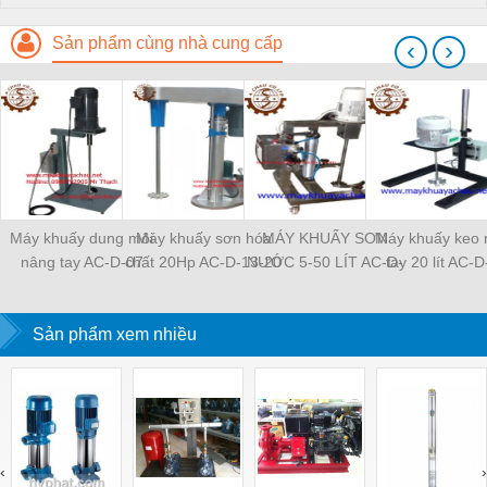
Sản phẩm cùng nhà cung cấp
‹
›
Máy khuấy dung môi
Máy khuấy sơn hóa
MÁY KHUẤY SƠN
Máy khuấy keo 
nâng tay AC-D-07
chất 20Hp AC-D-13-20
NƯỚC 5-50 LÍT AC-D-
tay 20 lít AC-
05
Sản phẩm xem nhiều
‹
›