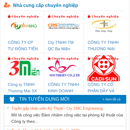
Nhà cung cấp chuyên nghiệp
CÔNG TY CP
Cty TNHH TM
CÔNG TY TNHH
TỰ ĐỘNG TIẾN
QC Ba Miền
THƯƠNG MẠI
HƯNG
THIÊN ÂN VIỆT
NAM
Công ty TNHH
CÔNG TY TNHH
CÔNG TY CỔ
Thương Mại SX
KINH DOANH
PHẦN DÂY VÀ
Ba Miền
DỊCH VỤ XNK
CÁP ĐIỆN
TIN TUYỂN DỤNG MỚI
» Xem tất cả
PHƯƠNG NAM
THƯỢNG ĐÌNH
Tuyển gấp nhân viên Kỹ Thuật - Cty SMC Engineering
Mô tả công việc Đảm nhiệm công việc tại phòng kỹ thuật của
Công ty theo...