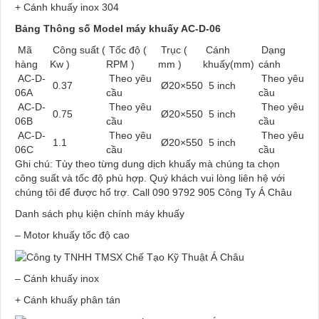
+ Cánh khuấy inox 304
Bảng Thông số Model máy khuấy AC-D-06
Mã
Công suất (
Tốc độ (
Trục (
Cánh
Dạng
hàng
Kw )
RPM )
mm )
khuấy(mm)
cánh
AC-D-
Theo yêu
Theo yêu
0.37
Ø20×550
5 inch
06A
cầu
cầu
AC-D-
Theo yêu
Theo yêu
0.75
Ø20×550
5 inch
06B
cầu
cầu
AC-D-
Theo yêu
Theo yêu
1.1
Ø20×550
5 inch
06C
cầu
cầu
Ghi chú: Tùy theo từng dung dịch khuấy mà chúng ta chọn
công suất và tốc độ phù hợp. Quý khách vui lòng liên hệ với
chúng tôi để được hổ trợ. Call 090 9792 905 Công Ty Á Châu
Danh sách phụ kiện chính máy khuấy
– Motor khuấy tốc độ cao
– Cánh khuấy inox
+ Cánh khuấy phân tán