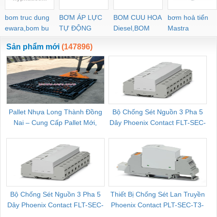
bom truc dung
BƠM ÁP LỰC
BOM CUU HOA
bơm hoả tiển
ewara,bom bu
TỰ ĐỘNG
Diesel,BOM
Mastra
ewara
CHUA CHAY
Sản phẩm mới
(147896)
Pallet Nhựa Long Thành Đồng
Bộ Chống Sét Nguồn 3 Pha 5
Nai – Cung Cấp Pallet Mới,
Dây Phoenix Contact FLT-SEC-
C
Pallet Cũ Giá Tốt
P-T1-3S-264/50-FM - 2909589
Bộ Chống Sét Nguồn 3 Pha 5
Thiết Bị Chống Sét Lan Truyền
B
Dây Phoenix Contact FLT-SEC-
Phoenix Contact PLT-SEC-T3-
P-T1-3S-440/35-FM - 2908264
230-FM-PT - 2907928