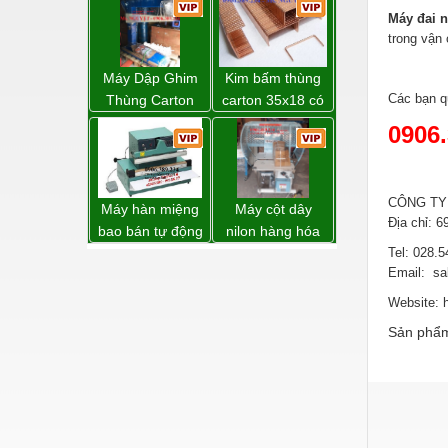
Hóa chất-Trang thiết bị
Máy đai n
trong vận
Kệ công nghiệp
Khí nén - Thiết bị
Máy Dập Ghim
Kim bấm thùng
Các bạn 
Thùng Carton
carton 35x18 có
Khuôn mẫu - Phụ tùng
Wp-1200 Chính
sẵn giá rẻ toàn
0906
Hãng Đài Loan
quốc
Lọc công nghiệp
Máy công cụ - Phụ tùng
CÔNG TY
Máy hàn miệng
Máy cột dây
Mỏ - Trang thiết bị
Địa chỉ: 
bao bán tự động
nilon hàng hóa
nhập khẩu
model CY-100
Tel: 028.
Mô tơ - Hộp số
Email: s
Taiwan
Môi trường - Thiết bị
Website: 
Nâng hạ - Trang thiết bị
Sản phẩm
Nội - Ngoại thất - văn phòng
Nồi hơi - Trang thiết bị
Nông nghiệp - Thiết bị