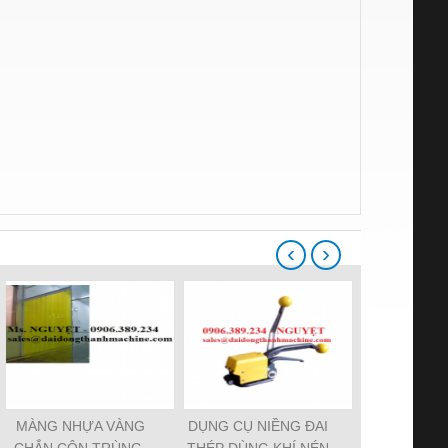
‹
›
MÀNG NHỰA VÀNG
DỤNG CỤ NIỀNG ĐAI
Dụng Cụ Ni
CHẮN CÔN TRÙNG,
THÉP DÙNG KHÍ NÉN
Nhựa Dùng 