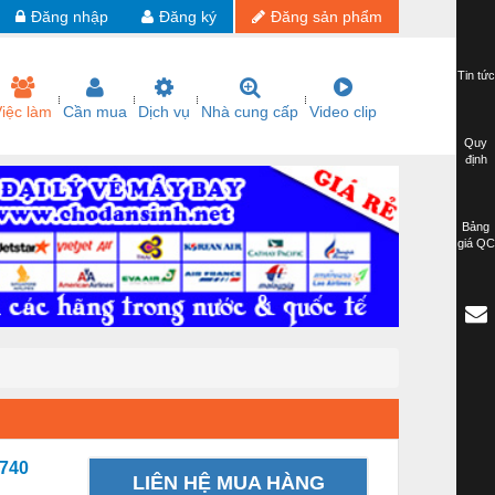
Đăng nhập
Đăng ký
Đăng sản phẩm
Tin tức
iệc làm
Cần mua
Dịch vụ
Nhà cung cấp
Video clip
Quy
định
Bảng
giá QC
-740
LIÊN HỆ MUA HÀNG