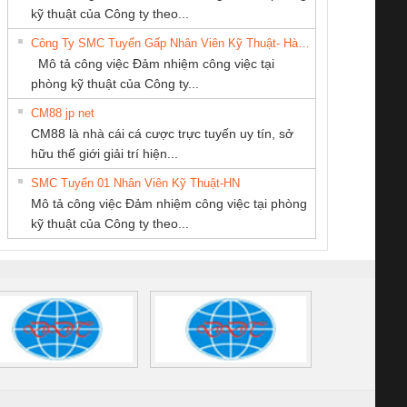
Thương Mại SX Ba
company LTD
TM-DV DAI DONG
enix Contact
tấm pin
điện chuỗi
ray W
kỹ thuật của Công ty theo...
Miền
THANH
6960 – PSR-
TRANSCLINIC 16I+
TRANSCLINIC 16I+
BAS 
Công Ty SMC Tuyển Gấp Nhân Viên Kỹ Thuật- Hà Nội
SCP-
1K5 L (2433950000)
(2008130000)
(28
Mô tả công việc Đảm nhiệm công việc tại
/FSP/2X1/1X2
phòng kỹ thuật của Công ty...
CM88 jp net
CÔNG TY CỔ
CÔNG TY TNHH
CÔNG TY TNHH
CM88 là nhà cái cá cược trực tuyến uy tín, sở
PHẦN TỰ ĐỘNG
KINH DOANH
KỸ THUẬT KTECH
iám sát chuỗi
Bộ chỉnh lưu nguồn
Nẹp nhôm chống
Bộ c
hữu thế giới giải trí hiện...
TIẾN HƯNG
DỊCH VỤ XNK
VIỆT NAM
tấm pin
điện TRANSCLINIC
trơn Đà Nẵng
giám 
PHƯƠNG NAM
SMC Tuyển 01 Nhân Viên Kỹ Thuật-HN
SCLINIC 16I+
BKE 1K5.4
Sola
Mô tả công việc Đảm nhiệm công việc tại phòng
 (2502520000)
(7791400879)2. Giá
TRAN
kỹ thuật của Công ty theo...
1K5.4