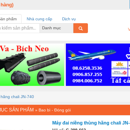
 hàng)
Sản phẩm
Nhà cung cấp
Dịch vụ
Danh mục
V
 hãng chali JN-740
MỤC SẢN PHẨM
»
Bao bì - Đóng gói
Máy đai niềng thùng hãng chali JN
Mã số:
G-299-662