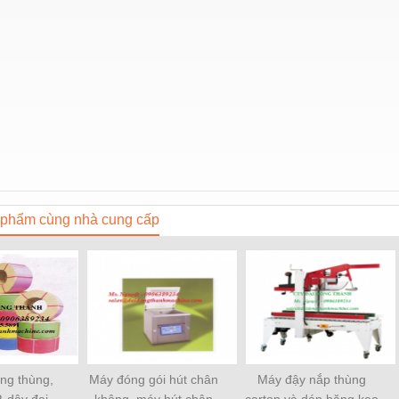
phẩm cùng nhà cung cấp
ềng thùng,
Máy đóng gói hút chân
Máy đậy nắp thùng
, dây đai
không, máy hút chân
carton và dán băng keo