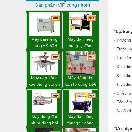
Sản phẩm VIP cùng nhóm
Dịch vụ - Thi công
Điện công nghiệp
Điện gia dụng
*Đặt trưn
Điện Lạnh
Máy đai niềng
Máy đai niềng
- Phương 
thùng AS-50H
thùng tự động
Đóng tàu Thiết bị
- Trong l
Wellpack
DBA-80A Đài
- Lực căn
Loan giá rẻ
Đúc chính xác Thiết bị
- Kích th
Dụng cụ cầm tay
- Kích th
Máy dán băng
Máy đóng đai
Dụng cụ cắt gọt
keo thùng carton
bán tự động D56
- Kích th
WP-5050RL
Strapack
Dụng cụ điện
- Chiều r
chính hãng
Dụng cụ đo
- Tốc độ 
- Nguồn đ
Gỗ - Trang thiết bị
Máy đóng đai
Máy đai niềng
Hàn cắt - Thiết bị
nhựa dùng hơi
thùng tự động
*Ứng dụ
khí nén WP-20
DBA-200 giá tốt