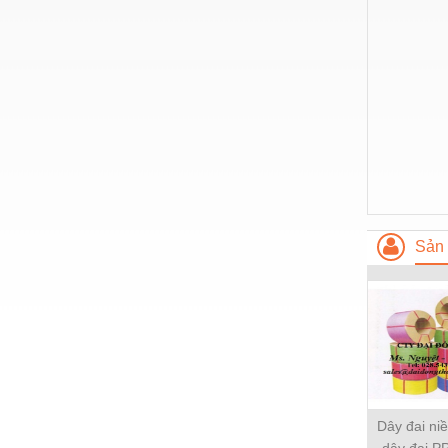
Nước-Vật tư thiết bị
Phốt cơ khí
Sắt, thép, inox các loại
Thí nghiệm-Trang thiết bị
Thiết bị chiếu sáng
Thiết bị chống sét
Thiết bị an ninh
Sản 
Thiết bị công nghiệp
Thiết bị công trình
Thiết bị điện
Thiết bị giáo dục
Thiết bị khác
Dây đai ni
dây đai PP