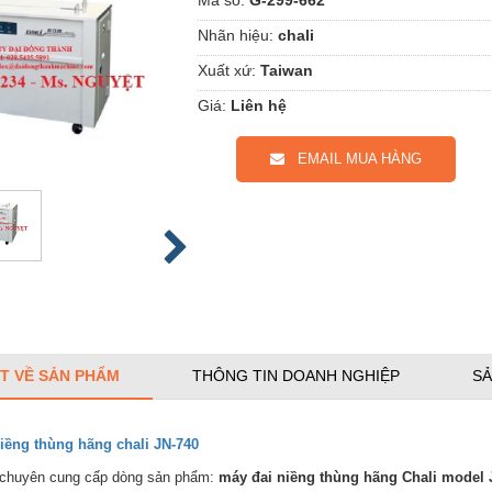
Nhãn hiệu:
chali
Xuất xứ:
Taiwan
Giá:
Liên hệ
EMAIL MUA HÀNG
ẾT VỀ SẢN PHẨM
THÔNG TIN DOANH NGHIỆP
SẢ
niềng thùng hãng chali JN-740
 chuyên cung cấp dòng sản phẩm:
máy đai niềng thùng hãng Chali model