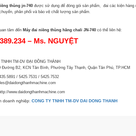
iềng thùng jn-740
được sử dụng để đóng gói sản phẩm, đai các kiện hàng 
 chuyển, phân phối và bảo vệ chất lượng sản phẩm.
quan tâm đến
Máy
đai niềng thùng hãng chali JN-740
có thể liên hệ:
.389.234 – Ms. NGUYỆT
 TNHH TM-DV ĐẠI ĐỒNG THÀNH
69 Đường B2, KCN Tân Bình, Phường Tây Thạnh, Quận Tân Phú, TP.HCM
5435.5891 / 5425.7531 / 5425.7532
ales@daidongthanhmachine.com
http://www.daidongthanhmachine.com
 doanh nghiệp:
CONG TY TNHH TM-DV DAI DONG THANH