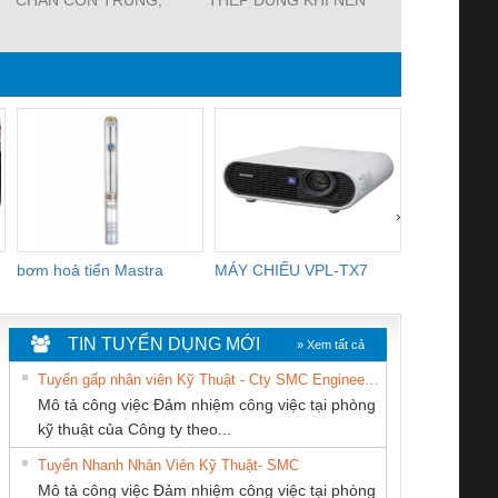
MÀNG CHỊU NHIỆT
P383. máy rút đai thép,
H45-16, dụn
KHO LẠNH, rèm nhựa
dụng cụ xiết đai thép
đai nhựa h
PVC
dùng 
›
bơm hoả tiển Mastra
MÁY CHIẾU VPL-TX7
BOM DINH
WHITE
TIN TUYỂN DỤNG MỚI
» Xem tất cả
Tuyển gấp nhân viên Kỹ Thuật - Cty SMC Engineering
Mô tả công việc Đảm nhiệm công việc tại phòng
kỹ thuật của Công ty theo...
Tuyển Nhanh Nhân Viên Kỹ Thuật- SMC
Công ty TNHH
Tan Dong Cang
CONG TY TNHH
 Le An Toàn
Bộ giám sát chuỗi
Bộ giám sát dòng
Bộ ng
Mô tả công việc Đảm nhiệm công việc tại phòng