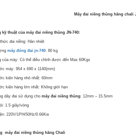
Máy đai niềng thùng hãng chali 
g kỹ thuật của máy
đai niềng thùng JN-740:
thức đai niềng: Hàn nhiệt
ượng
máy đóng đai jn-740
: 80 kg
g của máy: Có thể điều chỉnh được đến Max 60Kgs
ước máy: 954 x 690 x 1140(mm)
ước kiện hàng nhỏ nhất: 60mm
ước kiện hàng lớn nhất: Không giới hạn
ộng dây đai sử dụng cho
máy đai niềng thùng
: 12mm – 15.5mm
gói: 1.5 giây/vòng
iện: 220V/1PH/50Hz/0.66Kw
ng
máy
đai niềng thùng hãng Chali