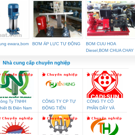
dung ewara,bom
BƠM ÁP LỰC TỰ ĐỘNG
BOM CUU HOA
Diesel,BOM CHUA CHAY
Nhà cung cấp chuyên nghiệp
ông Ty TNHH
CÔNG TY CP TỰ
CÔNG TY CỔ
Đệm An Toàn
Rơ Le An Toàn
Bộ Lặp Tín Hiệu
Rơ
hiết Bị Điện Nam
ĐỘNG TIẾN
PHẦN DÂY VÀ
nix Contact
Phoenix Contact
PROFIBUS Phoenix
Pho
uốc Thịnh
HƯNG
CÁP ĐIỆN
PC20-1NO-
PSR-SCP-
Contact PSI-REP-
298
THƯỢNG ĐÌNH
24DC-SP -
24UC/ESL4/3X1/1X2/B
PROFIBUS/12MB -
700578
- 2981059
2708863
24DC