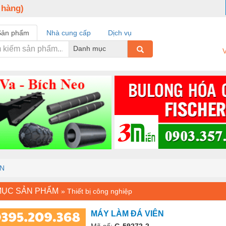
 hàng)
Sản phẩm
Nhà cung cấp
Dịch vụ
Danh mục
V
ÊN
MỤC SẢN PHẨM
»
Thiết bị công nghiệp
MÁY LÀM ĐÁ VIÊN
Mã số:
G-59272-2