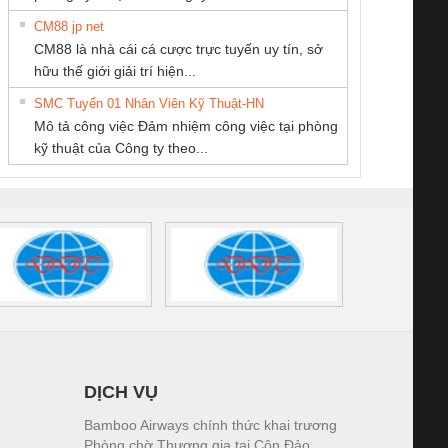
CM88 jp net
Công ty TNHH
CÔNG TY TNHH
CÔNG TY TNHH
CM88 là nhà cái cá cược trực tuyến uy tín, sở
Thương Mại SX Ba
MEKONG MARINE
KỸ THUẬT KTECH
iám sát chuỗi
Bộ chỉnh lưu nguồn
Nẹp nhôm chống
Bộ c
hữu thế giới giải trí hiện...
Miền
SUPPLY
VIỆT NAM
tấm pin
điện TRANSCLINIC
trơn Đà Nẵng
giám 
SMC Tuyển 01 Nhân Viên Kỹ Thuật-HN
SCLINIC 16I+
BKE 1K5.4
Sola
Mô tả công việc Đảm nhiệm công việc tại phòng
 (2502520000)
(7791400879)2. Giá
TRAN
kỹ thuật của Công ty theo...
1K5.4
DỊCH VỤ
Bamboo Airways chính thức khai trương
Phòng chờ Thương gia tại Côn Đảo