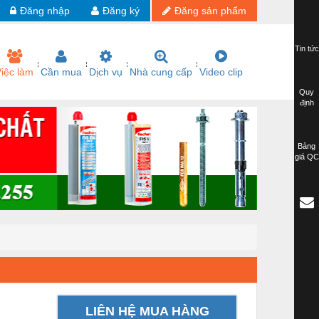
Đăng nhập
Đăng ký
Đăng sản phẩm
Tin tức
iệc làm
Cần mua
Dịch vụ
Nhà cung cấp
Video clip
Quy
định
Bảng
giá QC
LIÊN HỆ MUA HÀNG