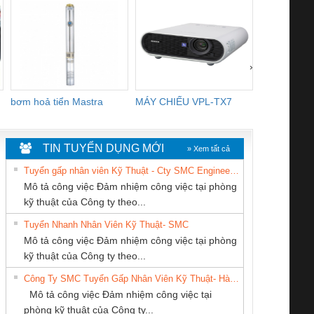
›
bơm hoả tiển Mastra
MÁY CHIẾU VPL-TX7
BOM DINH
WHITE
TIN TUYỂN DỤNG MỚI
» Xem tất cả
Tuyển gấp nhân viên Kỹ Thuật - Cty SMC Engineering
Mô tả công việc Đảm nhiệm công việc tại phòng
kỹ thuật của Công ty theo...
Tuyển Nhanh Nhân Viên Kỹ Thuật- SMC
CÔNG TY TNHH
CONG TY TNHH
Cty TNHH TM QC
 Le An Toàn
Bộ giám sát chuỗi
Bộ giám sát dòng
Bộ ng
Mô tả công việc Đảm nhiệm công việc tại phòng
THƯƠNG MẠI
TM-DV DAI DONG
Ba Miền
enix Contact
tấm pin
điện chuỗi
ray W
kỹ thuật của Công ty theo...
THIÊN ÂN VIỆT
THANH
6960 – PSR-
TRANSCLINIC 16I+
TRANSCLINIC 16I+
BAS 
Công Ty SMC Tuyển Gấp Nhân Viên Kỹ Thuật- Hà Nội
NAM
SCP-
1K5 L (2433950000)
(2008130000)
(28
Mô tả công việc Đảm nhiệm công việc tại
/FSP/2X1/1X2
phòng kỹ thuật của Công ty...