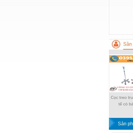
Hóa chất-Trang thiết bị
Kệ công nghiệp
Khí nén - Thiết bị
Khuôn mẫu - Phụ tùng
Sản 
Lọc công nghiệp
Máy công cụ - Phụ tùng
Mỏ - Trang thiết bị
Mô tơ - Hộp số
Môi trường - Thiết bị
Cọc treo tr
Nâng hạ - Trang thiết bị
tế có b
Nội - Ngoại thất - văn phòng
Nồi hơi - Trang thiết bị
Sản ph
Nông nghiệp - Thiết bị