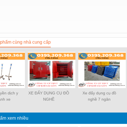
phẩm cùng nhà cung cấp
uyền dịch y
XE ĐẨY DỤNG CỤ ĐỒ
Xe đẩy dụng cụ đồ
ánh xe
NGHỀ
nghề 7 ngăn
ẩm xem nhiều