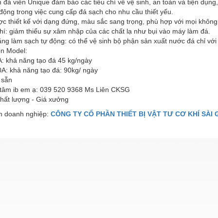
 đá viên Unique đảm bảo các tiêu chí về vệ sinh, an toàn và tiện dụn
động trong việc cung cấp đá sạch cho nhu cầu thiết yếu.
c thiết kế với dạng đứng, màu sắc sang trọng, phù hợp với mọi không 
khí: giảm thiểu sự xâm nhập của các chất lạ như bụi vào máy làm đá.
ng làm sạch tự động: có thể vệ sinh bộ phận sản xuất nước đá chỉ với 
ọn Model:
A: khả năng tạo đá 45 kg/ngày
0A: khả năng tạo đá: 90kg/ ngày
 sẵn
tâm ib em ạ: 039 520 9368 Ms Liên CKSG
Chất lượng - Giá xưởng
 doanh nghiệp:
CÔNG TY CỔ PHẦN THIẾT BỊ VẬT TƯ CƠ KHÍ SÀI