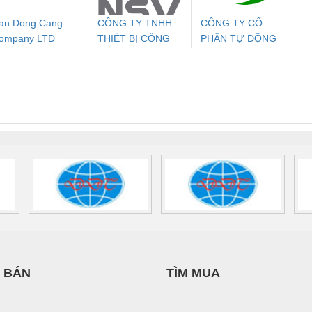
an Dong Cang
CÔNG TY TNHH
CÔNG TY CỔ
ompany LTD
THIẾT BỊ CÔNG
PHẦN TỰ ĐỘNG
ưu Điện AC
Mô-đun Ắc Quy UPS
Rơ Le An Toàn
Bộ g
NGHIỆP NIHON
TIẾN HƯNG
 Suất Cao
Phoenix Contact
Phoenix Contact
SETSUBI VIỆT
nix Contact
QUINT-HP-
2981059 – PSR-
TRAN
NAM
INT-HP-
BAT/PB/48DC/7.0AH/PT
SCP-
1K5 H
0AC/2.5KVA/PT
- 1133819
24UC/ESL4/3X1/1X2/B
 1136815
 BÁN
TÌM MUA