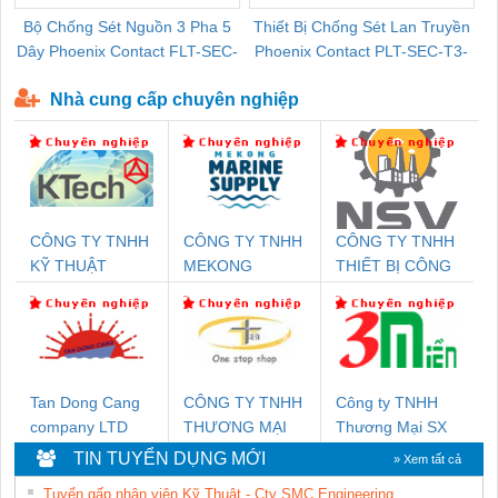
Bộ Chống Sét Nguồn 3 Pha 5
Thiết Bị Chống Sét Lan Truyền
B
Dây Phoenix Contact FLT-SEC-
Phoenix Contact PLT-SEC-T3-
P-T1-3S-440/35-FM - 2908264
230-FM-PT - 2907928
Nhà cung cấp chuyên nghiệp
CÔNG TY TNHH
CÔNG TY TNHH
CÔNG TY TNHH
KỸ THUẬT
MEKONG
THIẾT BỊ CÔNG
KTECH VIỆT
MARINE
NGHIỆP NIHON
NAM
SUPPLY
SETSUBI VIỆT
NAM
Tan Dong Cang
CÔNG TY TNHH
Công ty TNHH
company LTD
THƯƠNG MẠI
Thương Mại SX
THIÊN ÂN VIỆT
Ba Miền
TIN TUYỂN DỤNG MỚI
» Xem tất cả
NAM
Tuyển gấp nhân viên Kỹ Thuật - Cty SMC Engineering