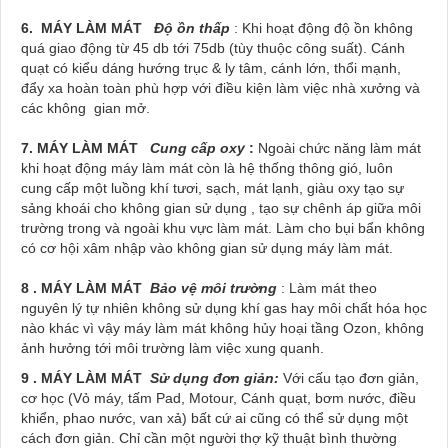
6. MÁY LÀM MÁT
Độ ồn thấp
: Khi hoạt động độ ồn không
quá giao động từ 45 db tới 75db (tùy thuộc công suất). Cánh
quạt có kiểu dáng hướng trục & ly tâm, cánh lớn, thổi mạnh,
đẩy xa hoàn toàn phù hợp với điều kiện làm việc nhà xưởng và
các không gian mở.
7. MÁY LÀM MÁT
Cung cấp oxy
:
Ngoài chức năng làm mát
khi hoạt động máy làm mát còn là hệ thống thông gió, luôn
cung cấp một luồng khí tươi, sạch, mát lạnh, giàu oxy tạo sự
sảng khoái cho không gian sử dụng , tạo sự chênh áp giữa môi
trường trong và ngoài khu vực làm mát. Làm cho bụi bẩn không
có cơ hội xâm nhập vào không gian sử dụng máy làm mát.
8 . MÁY LÀM MÁT
Bảo vệ môi trường
: Làm mát theo
nguyên lý tự nhiên không sử dụng khí gas hay môi chất hóa học
nào khác vì vậy máy làm mát không hủy hoại tầng Ozon, không
ảnh hưởng tới môi trường làm việc xung quanh.
9 . MÁY LÀM MÁT
Sử dụng đơn giản:
Với cấu tạo đơn giản,
cơ học (Vỏ máy, tấm Pad, Motour, Cánh quạt, bơm nước, điều
khiển, phao nước, van xả) bất cứ ai cũng có thể sử dụng một
cách đơn giản. Chỉ cần một người thợ kỹ thuật bình thường