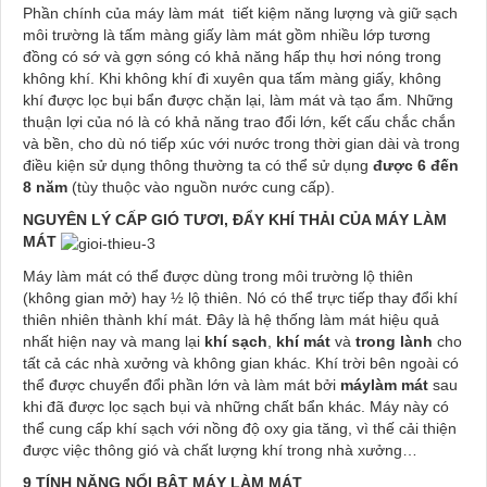
Phần chính của máy làm mát tiết kiệm năng lượng và giữ sạch
môi trường là tấm màng giấy làm mát gồm nhiều lớp tương
đồng có sớ và gợn sóng có khả năng hấp thụ hơi nóng trong
không khí. Khi không khí đi xuyên qua tấm màng giấy, không
khí được lọc bụi bẩn được chặn lại, làm mát và tạo ẩm. Những
thuận lợi của nó là có khả năng trao đổi lớn, kết cấu chắc chắn
và bền, cho dù nó tiếp xúc với nước trong thời gian dài và trong
điều kiện sử dụng thông thường ta có thể sử dụng
được 6 đến
8 năm
(tùy thuộc vào nguồn nước cung cấp).
NGUYÊN LÝ CẤP GIÓ TƯƠI, ĐẨY KHÍ THẢI CỦA MÁY LÀM
MÁT
Máy làm mát có thể được dùng trong môi trường lộ thiên
(không gian mở) hay ½ lộ thiên. Nó có thể trực tiếp thay đổi khí
thiên nhiên thành khí mát. Đây là hệ thống làm mát hiệu quả
nhất hiện nay và mang lại
khí sạch
,
khí mát
và
trong lành
cho
tất cả các nhà xưởng và không gian khác. Khí trời bên ngoài có
thể được chuyển đổi phần lớn và làm mát bởi
máy
làm mát
sau
khi đã được lọc sạch bụi và những chất bẩn khác. Máy này có
thể cung cấp khí sạch với nồng độ oxy gia tăng, vì thế cải thiện
được việc thông gió và chất lượng khí trong nhà xưởng…
9 TÍNH NĂNG NỔI BẬT MÁY LÀM MÁT