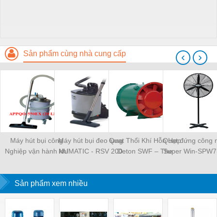
Sản phẩm cùng nhà cung cấp
‹
›
Máy hút bụi công
Máy hút bụi đeo lưng
Quạt Thổi Khí Hỗn Hợp
Quạt đứng công 
Nghiệp vận hành khí
NUMATIC - RSV 200
Deton SWF – The
Super Win-SPW7
nén-APPQO-550EX
mixed air blowing fan
Deton SWF
Sản phẩm xem nhiều