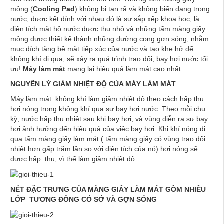
mỏng (
Cooling Pad
) không bị tan rã và không biến dạng trong
nước, được kết dính với nhau đó là sự sắp xếp khoa học, là
diện tích mặt hồ nước được thu nhỏ và những tấm màng giấy
mỏng được thiết kế thành những đường cong gợn sóng, nhằm
mục đích tăng bề mặt tiếp xúc của nước và tạo khe hở để
không khí đi qua, sẽ xảy ra quá trình trao đổi, bay hơi nước tối
ưu!
Máy làm mát
mang lại hiệu quả làm mát cao nhất.
NGUYÊN LÝ GIẢM NHIỆT ĐỘ CỦA MÁY LÀM MÁT
Máy làm mát không khí làm giảm nhiệt độ theo cách hấp thụ
hơi nóng trong không khí qua sự bay hơi nước. Theo mỗi chu
kỳ, nước hấp thụ nhiệt sau khi bay hơi, và vùng diễn ra sự bay
hơi ảnh hưởng đến hiệu quả của việc bay hơi. Khi khí nóng đi
qua tấm màng giấy làm mát ( tấm màng giấy có vùng trao đổi
nhiệt hơn gấp trăm lần so với diện tích của nó) hơi nóng sẽ
được hấp thu, vì thế làm giảm nhiệt độ.
NÉT ĐẶC TRƯNG CỦA MÀNG GIẤY LÀM MÁT GỒM NHIỀU
LỚP TƯƠNG ĐỒNG CÓ SỚ VÀ GỢN SÓNG