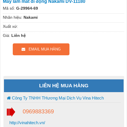
Máy làm mát di động Nakami DV-11180
Mã số:
G-29964-69
Nhãn hiệu:
Nakami
Xuất xứ:
Giá:
Liên hệ
EMAIL MUA HÀNG
LIÊN HỆ MUA HÀNG
Công Ty TNHH THương Mại Dịch Vụ Vina Hitech
0969883369
http://vinahitech.vn/