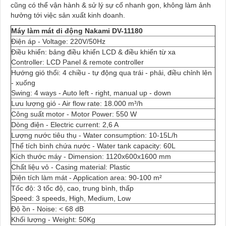
cũng có thể vận hành & sử lý sự cố nhanh gọn, không làm ảnh
hưởng tới việc sản xuất kinh doanh.
Máy làm mát di động Nakami DV-11180
Điện áp - Voltage: 220V/50Hz
Điều khiển: bảng điều khiển LCD & điều khiển từ xa
Controller: LCD Panel & remote controller
Hướng gió thổi: 4 chiều - tự động qua trái - phải, điều chỉnh lên
- xuống
Swing: 4 ways - Auto left - right, manual up - down
Lưu lượng gió - Air flow rate: 18.000 m³/h
Công suất motor - Motor Power: 550 W
Dòng điện - Electric current: 2,6 A
Lượng nước tiêu thụ - Water consumption: 10-15L/h
Thể tích bình chứa nước - Water tank capacity: 60L
Kích thước máy - Dimension: 1120x600x1600 mm
Chất liệu vỏ - Casing material: Plastic
Diện tích làm mát - Application area: 90-100 m²
Tốc độ: 3 tốc độ, cao, trung bình, thấp
Speed: 3 speeds, High, Medium, Low
Độ ồn - Noise: < 68 dB
Khối lượng - Weight: 50Kg