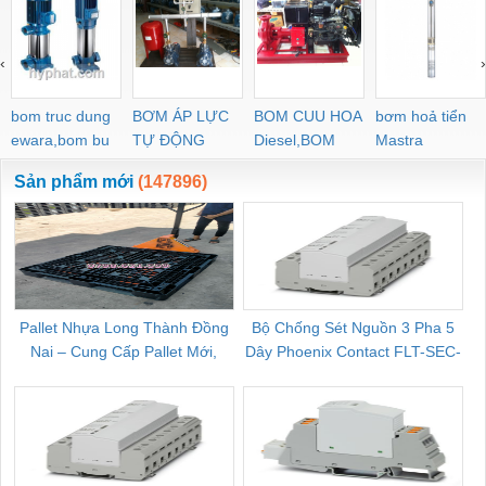
‹
›
bom truc dung
BƠM ÁP LỰC
BOM CUU HOA
bơm hoả tiển
ewara,bom bu
TỰ ĐỘNG
Diesel,BOM
Mastra
ewara
CHUA CHAY
Sản phẩm mới
(147896)
Pallet Nhựa Long Thành Đồng
Bộ Chống Sét Nguồn 3 Pha 5
Nai – Cung Cấp Pallet Mới,
Dây Phoenix Contact FLT-SEC-
C
Pallet Cũ Giá Tốt
P-T1-3S-264/50-FM - 2909589