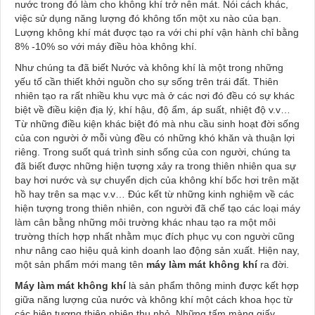
nước trong đó làm cho không khí trở nên mát. Nói cách khác,
việc sử dụng năng lượng đó không tốn một xu nào của bạn.
Lượng không khí mát được tạo ra với chi phí vận hành chỉ bằng
8% -10% so với máy điều hòa không khí.
Như chúng ta đã biết Nước và không khí là một trong những
yếu tố cần thiết khởi nguồn cho sự sống trên trái đất. Thiên
nhiên tạo ra rất nhiều khu vực mà ở các nơi đó đều có sự khác
biệt về điều kiện địa lý, khí hậu, độ ẩm, áp suất, nhiệt độ v.v…
Từ những điều kiện khác biệt đó mà nhu cầu sinh hoạt đời sống
của con người ở mỗi vùng đều có những khó khăn và thuận lợi
riêng. Trong suốt quá trình sinh sống của con người, chúng ta
đã biết được những hiện tượng xảy ra trong thiên nhiên qua sự
bay hơi nước và sự chuyển dịch của không khí bốc hơi trên mặt
hồ hay trên sa mạc v.v… Đúc kết từ những kinh nghiệm về các
hiện tượng trong thiên nhiên, con người đã chế tạo các loại máy
làm cân bằng những môi trường khác nhau tạo ra một môi
trường thích hợp nhất nhằm mục đích phục vụ con người cũng
như nâng cao hiệu quả kinh doanh lao động sản xuất. Hiện nay,
một sản phẩm mới mang tên
máy làm mát không khí
ra đời.
Máy làm mát
không khí
là sản phẩm thông minh được kết hợp
giữa năng lượng của nước và không khí một cách khoa học từ
các hiện tượng thiên nhiên thu nhỏ. Những tấm màng giấy