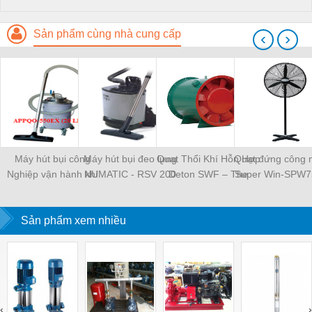
Sản phẩm cùng nhà cung cấp
‹
›
Máy hút bụi công
Máy hút bụi đeo lưng
Quạt Thổi Khí Hỗn Hợp
Quạt đứng công 
Nghiệp vận hành khí
NUMATIC - RSV 200
Deton SWF – The
Super Win-SPW7
nén-APPQO-550EX
mixed air blowing fan
Deton SWF
Sản phẩm xem nhiều
‹
›