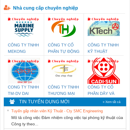
P-T1-3S-440/35-FM - 2908264
230-FM-PT - 2907928
Nhà cung cấp chuyên nghiệp
CÔNG TY TNHH
CÔNG TY CỔ
CÔNG TY TNHH
MEKONG
PHẦN TỰ ĐỘNG
KỸ THUẬT
MARINE SUPPLY
TIẾN HƯNG
KTECH VIỆT
NAM
CONG TY TNHH
CÔNG TY TNHH
CÔNG TY CỔ
TM-DV DAI
THƯƠNG MẠI
PHẦN DÂY VÀ
DONG THANH
THIÊN ÂN VIỆT
CÁP ĐIỆN
TIN TUYỂN DỤNG MỚI
» Xem tất cả
NAM
THƯỢNG ĐÌNH
Tuyển gấp nhân viên Kỹ Thuật - Cty SMC Engineering
Mô tả công việc Đảm nhiệm công việc tại phòng kỹ thuật của
Công ty theo...