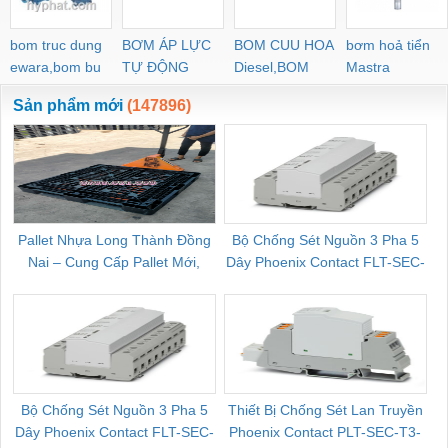
bom truc dung
BƠM ÁP LỰC
BOM CUU HOA
bơm hoả tiển
ewara,bom bu
TỰ ĐỘNG
Diesel,BOM
Mastra
ewara
CHUA CHAY
Sản phẩm mới
(147896)
Pallet Nhựa Long Thành Đồng
Bộ Chống Sét Nguồn 3 Pha 5
Nai – Cung Cấp Pallet Mới,
Dây Phoenix Contact FLT-SEC-
C
Pallet Cũ Giá Tốt
P-T1-3S-264/50-FM - 2909589
Bộ Chống Sét Nguồn 3 Pha 5
Thiết Bị Chống Sét Lan Truyền
B
Dây Phoenix Contact FLT-SEC-
Phoenix Contact PLT-SEC-T3-