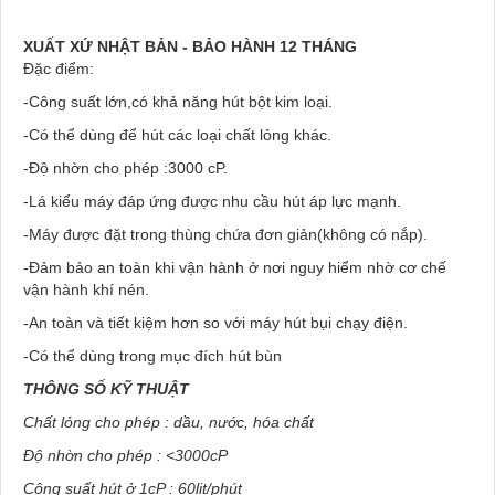
XUẤT XỨ NHẬT BẢN - BẢO HÀNH 12 THÁNG
Đặc điểm:
-Công suất lớn,có khả năng hút bột kim loại.
-Có thể dùng để hút các loại chất lỏng khác.
-Độ nhờn cho phép :3000 cP.
-Lá kiểu máy đáp ứng được nhu cầu hút áp lực mạnh.
-Máy được đặt trong thùng chứa đơn giản(không có nắp).
-Đảm bảo an toàn khi vận hành ở nơi nguy hiểm nhờ cơ chế
vận hành khí nén.
-An toàn và tiết kiệm hơn so với máy hút bụi chạy điện.
-Có thể dùng trong mục đích hút bùn
THÔNG SỐ KỸ THUẬT
Chất lỏng cho phép : dầu, nước, hóa chất
Độ nhờn cho phép : <3000cP
Công suất hút ở 1cP : 60lit/phút