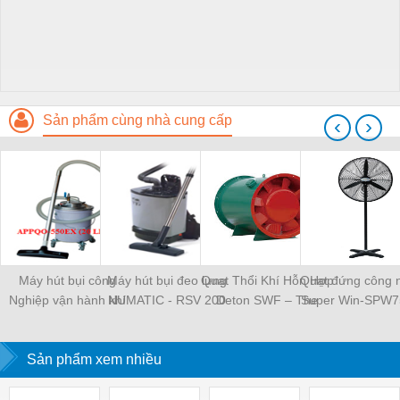
Sản phẩm cùng nhà cung cấp
‹
›
Máy hút bụi công
Máy hút bụi đeo lưng
Quạt Thổi Khí Hỗn Hợp
Quạt đứng công 
Nghiệp vận hành khí
NUMATIC - RSV 200
Deton SWF – The
Super Win-SPW7
nén-APPQO-550EX
mixed air blowing fan
Deton SWF
Sản phẩm xem nhiều