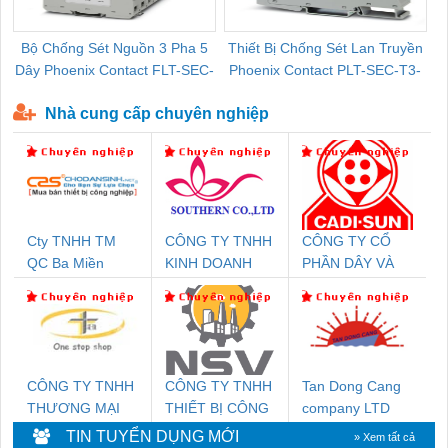
Bộ Chống Sét Nguồn 3 Pha 5
Thiết Bị Chống Sét Lan Truyền
B
Dây Phoenix Contact FLT-SEC-
Phoenix Contact PLT-SEC-T3-
P-T1-3S-440/35-FM - 2908264
230-FM-PT - 2907928
Nhà cung cấp chuyên nghiệp
Cty TNHH TM
CÔNG TY TNHH
CÔNG TY CỔ
QC Ba Miền
KINH DOANH
PHẦN DÂY VÀ
DỊCH VỤ XNK
CÁP ĐIỆN
PHƯƠNG NAM
THƯỢNG ĐÌNH
CÔNG TY TNHH
CÔNG TY TNHH
Tan Dong Cang
THƯƠNG MẠI
THIẾT BỊ CÔNG
company LTD
THIÊN ÂN VIỆT
NGHIỆP NIHON
TIN TUYỂN DỤNG MỚI
» Xem tất cả