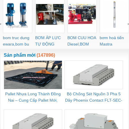
‹
›
bom truc dung
BƠM ÁP LỰC
BOM CUU HOA
bơm hoả tiển
ewara,bom bu
TỰ ĐỘNG
Diesel,BOM
Mastra
ewara
CHUA CHAY
Sản phẩm mới
(147896)
Pallet Nhựa Long Thành Đồng
Bộ Chống Sét Nguồn 3 Pha 5
Nai – Cung Cấp Pallet Mới,
Dây Phoenix Contact FLT-SEC-
C
Pallet Cũ Giá Tốt
P-T1-3S-264/50-FM - 2909589