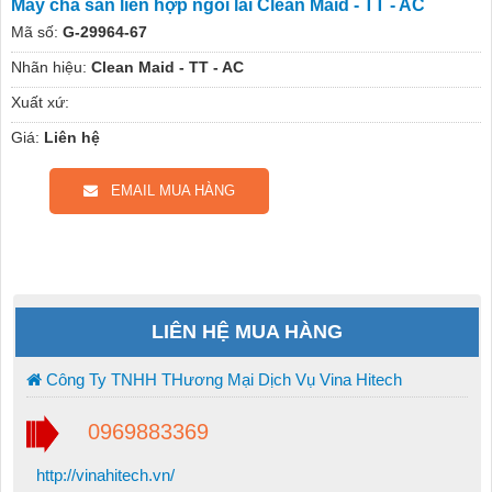
Máy chà sàn liên hợp ngồi lái Clean Maid - TT - AC
Mã số:
G-29964-67
Nhãn hiệu:
Clean Maid - TT - AC
Xuất xứ:
Giá:
Liên hệ
EMAIL MUA HÀNG
LIÊN HỆ MUA HÀNG
Công Ty TNHH THương Mại Dịch Vụ Vina Hitech
0969883369
http://vinahitech.vn/