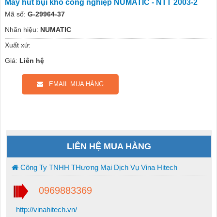
Máy hút bụi khô công nghiệp NUMATIC - NTT 2003-2
Mã số:
G-29964-37
Nhãn hiệu:
NUMATIC
Xuất xứ:
Giá:
Liên hệ
EMAIL MUA HÀNG
LIÊN HỆ MUA HÀNG
Công Ty TNHH THương Mại Dịch Vụ Vina Hitech
0969883369
http://vinahitech.vn/