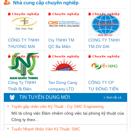
Nhà cung cấp chuyên nghiệp
CÔNG TY TNHH
Cty TNHH TM
CONG TY TNHH
THƯƠNG MẠI
QC Ba Miền
TM-DV DAI
THIÊN ÂN VIỆT
DONG THANH
NAM
Công Ty TNHH
Tan Dong Cang
CÔNG TY CP
Thiết Bị Điện
company LTD
TỰ ĐỘNG TIẾN
Nam Quốc Thịnh
HƯNG
TIN TUYỂN DỤNG MỚI
» Xem tất cả
Tuyển gấp nhân viên Kỹ Thuật - Cty SMC Engineering
Mô tả công việc Đảm nhiệm công việc tại phòng kỹ thuật của
Công ty theo...
Tuyển Nhanh Nhân Viên Kỹ Thuật- SMC