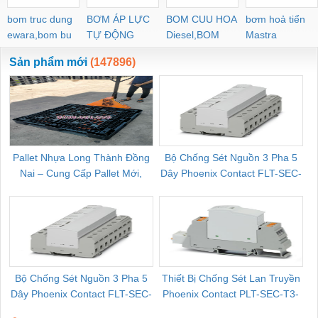
bom truc dung
BƠM ÁP LỰC
BOM CUU HOA
bơm hoả tiển
ewara,bom bu
TỰ ĐỘNG
Diesel,BOM
Mastra
ewara
CHUA CHAY
Sản phẩm mới
(147896)
Pallet Nhựa Long Thành Đồng
Bộ Chống Sét Nguồn 3 Pha 5
Nai – Cung Cấp Pallet Mới,
Dây Phoenix Contact FLT-SEC-
C
Pallet Cũ Giá Tốt
P-T1-3S-264/50-FM - 2909589
Bộ Chống Sét Nguồn 3 Pha 5
Thiết Bị Chống Sét Lan Truyền
B
Dây Phoenix Contact FLT-SEC-
Phoenix Contact PLT-SEC-T3-
P-T1-3S-440/35-FM - 2908264
230-FM-PT - 2907928