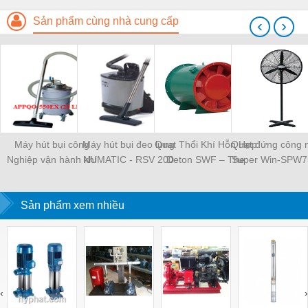
Sản phẩm cùng nhà cung cấp
‹
›
Máy hút bụi công
Máy hút bụi đeo lưng
Quạt Thổi Khí Hỗn Hợp
Quạt đứng công 
Nghiệp vận hành khí
NUMATIC - RSV 200
Deton SWF – The
Super Win-SPW7
nén-APPQO-550EX
mixed air blowing fan
Deton SWF
Sản phẩm xem nhiều
‹
›