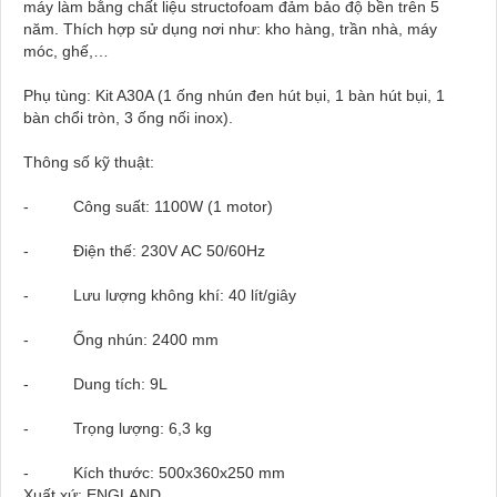
máy làm bằng chất liệu structofoam đảm bảo độ bền trên 5
năm. Thích hợp sử dụng nơi như: kho hàng, trần nhà, máy
móc, ghế,…
Phụ tùng: Kit A30A (1 ống nhún đen hút bụi, 1 bàn hút bụi, 1
bàn chổi tròn, 3 ống nối inox).
Thông số kỹ thuật:
- Công suất: 1100W (1 motor)
- Điện thế: 230V AC 50/60Hz
- Lưu lượng không khí: 40 lít/giây
- Ống nhún: 2400 mm
- Dung tích: 9L
- Trọng lượng: 6,3 kg
- Kích thước: 500x360x250 mm
Xuất xứ: ENGLAND