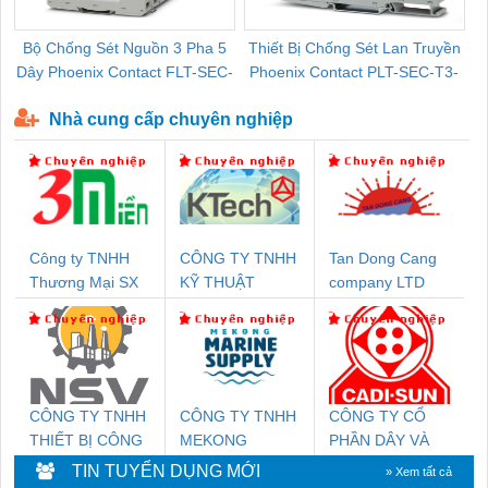
Bộ Chống Sét Nguồn 3 Pha 5
Thiết Bị Chống Sét Lan Truyền
B
Dây Phoenix Contact FLT-SEC-
Phoenix Contact PLT-SEC-T3-
P-T1-3S-440/35-FM - 2908264
230-FM-PT - 2907928
Nhà cung cấp chuyên nghiệp
Công ty TNHH
CÔNG TY TNHH
Tan Dong Cang
Thương Mại SX
KỸ THUẬT
company LTD
Ba Miền
KTECH VIỆT
NAM
CÔNG TY TNHH
CÔNG TY TNHH
CÔNG TY CỔ
THIẾT BỊ CÔNG
MEKONG
PHẦN DÂY VÀ
NGHIỆP NIHON
MARINE
CÁP ĐIỆN
TIN TUYỂN DỤNG MỚI
» Xem tất cả
SETSUBI VIỆT
SUPPLY
THƯỢNG ĐÌNH