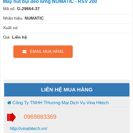
Máy hút bụi đeo lưng NUMATIC - RSV 200
Mã số:
G-29664-37
Nhãn hiệu:
NUMATIC
Xuất xứ:
Giá:
Liên hệ
EMAIL MUA HÀNG
LIÊN HỆ MUA HÀNG
Công Ty TNHH THương Mại Dịch Vụ Vina Hitech
0969883369
http://vinahitech.vn/