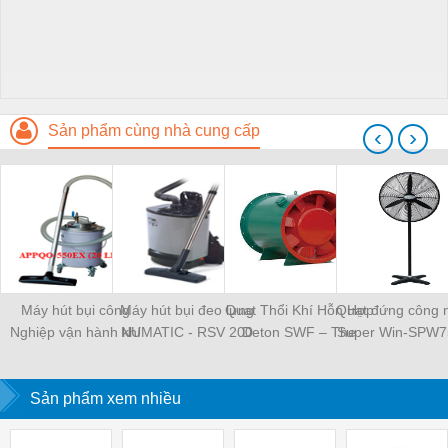
Sản phẩm cùng nhà cung cấp
‹
›
Máy hút bụi công
Máy hút bụi đeo lưng
Quạt Thổi Khí Hỗn Hợp
Quạt đứng công 
Nghiệp vận hành khí
NUMATIC - RSV 200
Deton SWF – The
Super Win-SPW7
nén-APPQO-550EX
mixed air blowing fan
Deton SWF
Sản phẩm xem nhiều