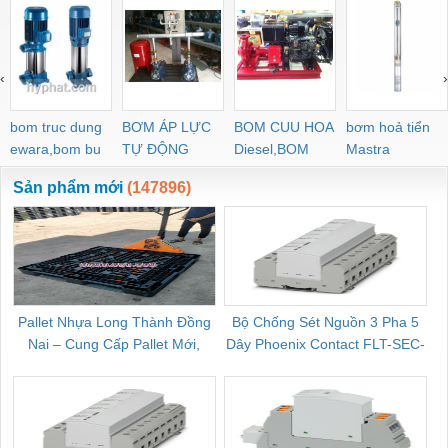
‹
›
bom truc dung
BƠM ÁP LỰC
BOM CUU HOA
bơm hoả tiển
ewara,bom bu
TỰ ĐỘNG
Diesel,BOM
Mastra
ewara
CHUA CHAY
Sản phẩm mới
(147896)
Pallet Nhựa Long Thành Đồng
Bộ Chống Sét Nguồn 3 Pha 5
Nai – Cung Cấp Pallet Mới,
Dây Phoenix Contact FLT-SEC-
C
Pallet Cũ Giá Tốt
P-T1-3S-264/50-FM - 2909589