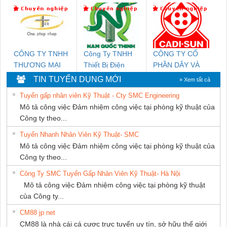
KTECH VIỆT
Ba Miền
DỊCH VỤ KỸ
NAM
THUẬT ĐIỆN CƠ
GIA HƯNG
PHÁT
CÔNG TY TNHH
Công Ty TNHH
CÔNG TY CỔ
THƯƠNG MẠI
Thiết Bị Điện
PHẦN DÂY VÀ
THIÊN ÂN VIỆT
Nam Quốc Thịnh
CÁP ĐIỆN
TIN TUYỂN DỤNG MỚI
» Xem tất cả
NAM
THƯỢNG ĐÌNH
Tuyển gấp nhân viên Kỹ Thuật - Cty SMC Engineering
Mô tả công việc Đảm nhiệm công việc tại phòng kỹ thuật của
Công ty theo...
Tuyển Nhanh Nhân Viên Kỹ Thuật- SMC
Mô tả công việc Đảm nhiệm công việc tại phòng kỹ thuật của
Công ty theo...
Công Ty SMC Tuyển Gấp Nhân Viên Kỹ Thuật- Hà Nội
Mô tả công việc Đảm nhiệm công việc tại phòng kỹ thuật
của Công ty...
CM88 jp net
CM88 là nhà cái cá cược trực tuyến uy tín, sở hữu thế giới