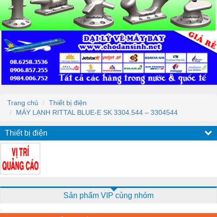
Trang chủ
Thiết bị điện
MÁY LẠNH RITTAL BLUE-E SK 3304.544 – 3304544
Thiết bị điện
Sản phẩm VIP cùng nhóm