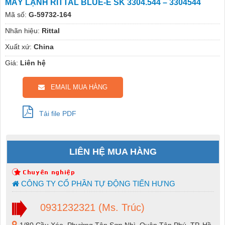
MÁY LẠNH RITTAL BLUE-E SK 3304.544 – 3304544
Mã số:
G-59732-164
Nhãn hiệu:
Rittal
Xuất xứ:
China
Giá:
Liên hệ
EMAIL MUA HÀNG
Tải file PDF
LIÊN HỆ MUA HÀNG
CÔNG TY CỔ PHẦN TỰ ĐỘNG TIẾN HƯNG
0931232321 (Ms. Trúc)
1/80 Cầu Xéo, Phường Tân Sơn Nhì, Quận Tân Phú, TP. Hồ