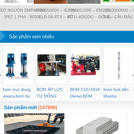
BỘ NGUỒN EMPARRO
2828550000 – IE-SW-
7760051005 – EM220-
1010000000 –
IP67 1 PHA - 9000-
ELB-08-8TX – BỘ
RTU-4DI2DO – ĐỒNG
2.5 – CẦU ĐẤU
11112-1962020 -
CHIA MẠNG 8 CỔNG
HỒ ĐO DÒNG ĐIỆN,
NỐI ĐẤT –
EMPARRO IP67
RJ45 – WEIDMULLER
ĐO ĐIỆN ÁP –
WEIDMULLE
POWER SUPPLY 1-
Sản phẩm xem nhiều
WEIDMULLER
TIENHUNGTE
PHASE
‹
›
bom truc dung
BƠM ÁP LỰC
BOM CUU HOA
bơm hoả tiển
ewara,bom bu
TỰ ĐỘNG
Diesel,BOM
Mastra
ewara
CHUA CHAY
Sản phẩm mới
(147896)