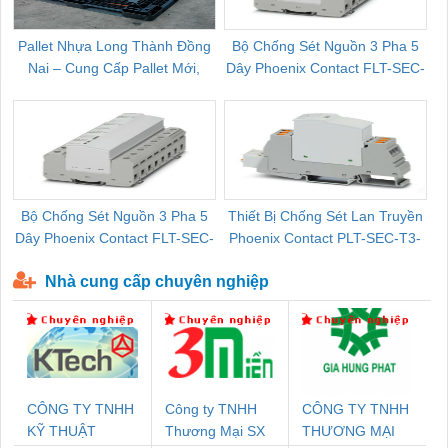
Pallet Nhựa Long Thành Đồng
Bộ Chống Sét Nguồn 3 Pha 5
Nai – Cung Cấp Pallet Mới,
Dây Phoenix Contact FLT-SEC-
C
Pallet Cũ Giá Tốt
P-T1-3S-264/50-FM - 2909589
Bộ Chống Sét Nguồn 3 Pha 5
Thiết Bị Chống Sét Lan Truyền
B
Dây Phoenix Contact FLT-SEC-
Phoenix Contact PLT-SEC-T3-
P-T1-3S-440/35-FM - 2908264
230-FM-PT - 2907928
Nhà cung cấp chuyên nghiệp
CÔNG TY TNHH
Công ty TNHH
CÔNG TY TNHH
KỸ THUẬT
Thương Mại SX
THƯƠNG MẠI