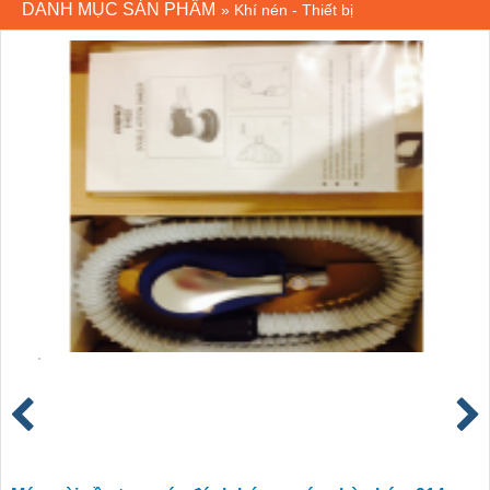
DANH MỤC SẢN PHẨM
»
Khí nén - Thiết bị