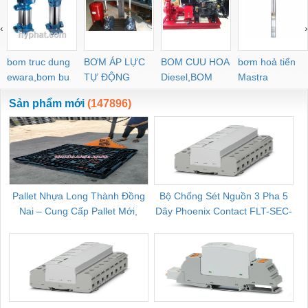
‹
›
bom truc dung
BƠM ÁP LỰC
BOM CUU HOA
bơm hoả tiển
ewara,bom bu
TỰ ĐỘNG
Diesel,BOM
Mastra
ewara
CHUA CHAY
Sản phẩm mới
(147896)
Pallet Nhựa Long Thành Đồng
Bộ Chống Sét Nguồn 3 Pha 5
Nai – Cung Cấp Pallet Mới,
Dây Phoenix Contact FLT-SEC-
C
Pallet Cũ Giá Tốt
P-T1-3S-264/50-FM - 2909589