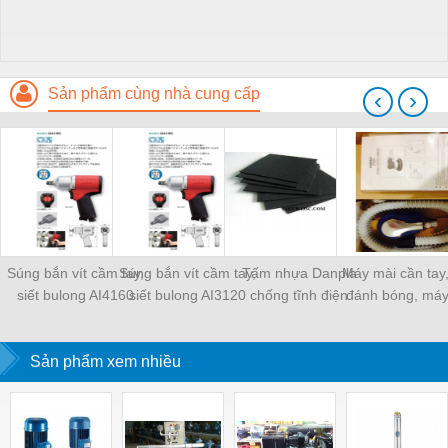
Sản phẩm cùng nhà cung cấp
‹
›
Súng bắn vít cầm tay,
Súng bắn vít cầm tay,
Tấm nhựa Danpla
Máy mài cần tay
siết bulong AI4160
siết bulong AI3120
chống tĩnh điện
đánh bóng, máy
nhám 914 B
Sản phẩm xem nhiều