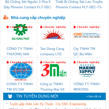
Bộ Chống Sét Nguồn 3 Pha 5
Thiết Bị Chống Sét Lan Truyền
B
Dây Phoenix Contact FLT-SEC-
Phoenix Contact PLT-SEC-T3-
P-T1-3S-440/35-FM - 2908264
230-FM-PT - 2907928
Nhà cung cấp chuyên nghiệp
CÔNG TY TNHH
Tan Dong Cang
Cty TNHH TM
THƯƠNG MẠI
company LTD
QC Ba Miền
DỊCH VỤ KỸ
THUẬT ĐIỆN CƠ
GIA HƯNG PHÁT
CONG TY TNHH
Công ty TNHH
CÔNG TY TNHH
TM-DV DAI
Thương Mại SX
MEKONG
DONG THANH
Ba Miền
MARINE
TIN TUYỂN DỤNG MỚI
» Xem tất cả
SUPPLY
Tuyển gấp nhân viên Kỹ Thuật - Cty SMC Engineering