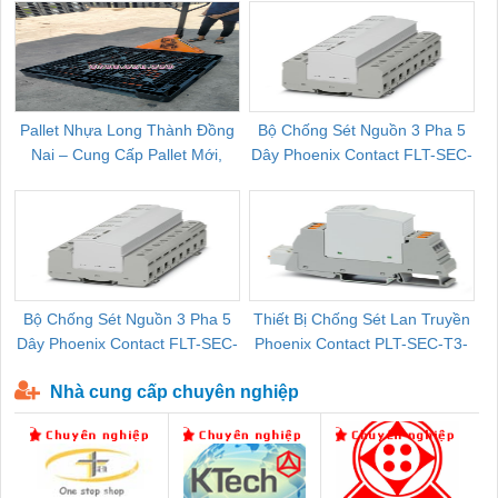
Pallet Nhựa Long Thành Đồng
Bộ Chống Sét Nguồn 3 Pha 5
Nai – Cung Cấp Pallet Mới,
Dây Phoenix Contact FLT-SEC-
C
Pallet Cũ Giá Tốt
P-T1-3S-264/50-FM - 2909589
Bộ Chống Sét Nguồn 3 Pha 5
Thiết Bị Chống Sét Lan Truyền
B
Dây Phoenix Contact FLT-SEC-
Phoenix Contact PLT-SEC-T3-
P-T1-3S-440/35-FM - 2908264
230-FM-PT - 2907928
Nhà cung cấp chuyên nghiệp