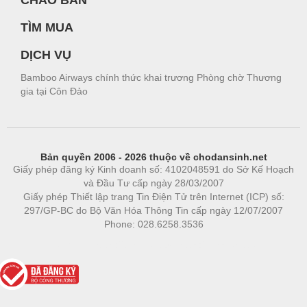
CHÀO BÁN
TÌM MUA
DỊCH VỤ
Bamboo Airways chính thức khai trương Phòng chờ Thương
gia tại Côn Đảo
Bản quyền 2006 - 2026 thuộc về chodansinh.net
Giấy phép đăng ký Kinh doanh số: 4102048591 do Sở Kế Hoạch
và Đầu Tư cấp ngày 28/03/2007
Giấy phép Thiết lập trang Tin Điện Tử trên Internet (ICP) số:
297/GP-BC do Bộ Văn Hóa Thông Tin cấp ngày 12/07/2007
Phone: 028.6258.3536
Phòng trọ
|
https://bdsgroup.vn
https://kqxs123.com