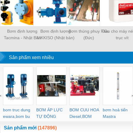
Bơm định lượng
Bơm định lượng
Bơm thùng phuy Flux
Dầu cho máy né
Tacmina - Nhật Bản
NIKKISO (Nhật bản)
(Đức)
trục vít
chính hãng - Nhà phân
phối chính thức
Sản phẩm xem nhiều
‹
›
bom truc dung
BƠM ÁP LỰC
BOM CUU HOA
bơm hoả tiển
ewara,bom bu
TỰ ĐỘNG
Diesel,BOM
Mastra
ewara
CHUA CHAY
Sản phẩm mới
(147896)