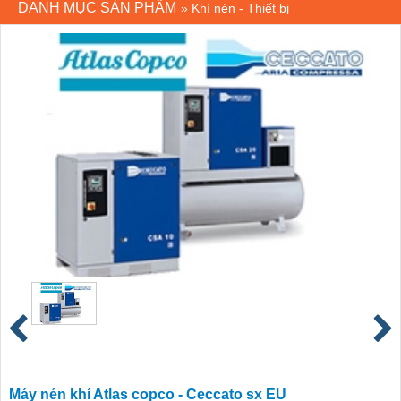
DANH MỤC SẢN PHẨM
»
Khí nén - Thiết bị
Máy nén khí Atlas copco - Ceccato sx EU