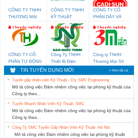
CÔNG TY TNHH
CÔNG TY TNHH
CÔNG TY CỔ
THƯƠNG MẠI
KỸ THUẬT
PHẦN DÂY VÀ
THIÊN ÂN VIỆT
KTECH VIỆT
CÁP ĐIỆN
NAM
NAM
THƯỢNG ĐÌNH
CÔNG TY CỔ
Công Ty TNHH
Công ty TNHH
PHẦN TỰ ĐỘNG
Thiết Bị Điện
Thương Mại SX
TIẾN HƯNG
Nam Quốc Thịnh
Ba Miền
TIN TUYỂN DỤNG MỚI
» Xem tất cả
Tuyển gấp nhân viên Kỹ Thuật - Cty SMC Engineering
Mô tả công việc Đảm nhiệm công việc tại phòng kỹ thuật của
Công ty theo...
Tuyển Nhanh Nhân Viên Kỹ Thuật- SMC
Mô tả công việc Đảm nhiệm công việc tại phòng kỹ thuật của
Công ty theo...
Công Ty SMC Tuyển Gấp Nhân Viên Kỹ Thuật- Hà Nội
Mô tả công việc Đảm nhiệm công việc tại phòng kỹ thuật