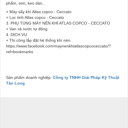
phẩm, sơn, keo dán...
+ Máy sấy khí Atlas copco - Ceccato
+ Lọc tinh Atlas copco - Ceccato
3.
PHỤ TÙNG MÁY NÉN KHÍ ATLAS COPCO - CECCATO
+ Van xả nước tự động
4.
DỊCH VỤ:
+ Thi công lắp đặt hệ thống khí nén.
https://www.facebook.com/maynenkhiatlascopcoceccato/?
ref=bookmarks
Sản phẩm doanh nghiệp:
Công ty TNHH Giải Pháp Kỹ Thuật
Tân Long