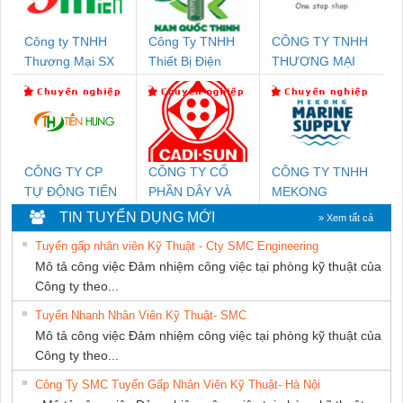
Công ty TNHH
Công Ty TNHH
CÔNG TY TNHH
Thương Mại SX
Thiết Bị Điện
THƯƠNG MẠI
Ba Miền
Nam Quốc Thịnh
THIÊN ÂN VIỆT
NAM
CÔNG TY CP
CÔNG TY CỔ
CÔNG TY TNHH
TỰ ĐỘNG TIẾN
PHẦN DÂY VÀ
MEKONG
HƯNG
CÁP ĐIỆN
MARINE
TIN TUYỂN DỤNG MỚI
» Xem tất cả
THƯỢNG ĐÌNH
SUPPLY
Tuyển gấp nhân viên Kỹ Thuật - Cty SMC Engineering
Mô tả công việc Đảm nhiệm công việc tại phòng kỹ thuật của
Công ty theo...
Tuyển Nhanh Nhân Viên Kỹ Thuật- SMC
Mô tả công việc Đảm nhiệm công việc tại phòng kỹ thuật của
Công ty theo...
Công Ty SMC Tuyển Gấp Nhân Viên Kỹ Thuật- Hà Nội