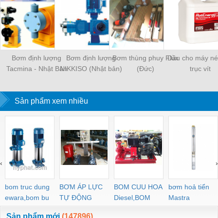
Bơm định lượng
Bơm định lượng
Bơm thùng phuy Flux
Dầu cho máy né
Tacmina - Nhật Bản
NIKKISO (Nhật bản)
(Đức)
trục vít
chính hãng - Nhà phân
phối chính thức
Sản phẩm xem nhiều
‹
›
bom truc dung
BƠM ÁP LỰC
BOM CUU HOA
bơm hoả tiển
ewara,bom bu
TỰ ĐỘNG
Diesel,BOM
Mastra
ewara
CHUA CHAY
Sản phẩm mới
(147896)