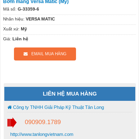
Bơm màng Versa Matic (Mỹ)
Mã số:
G-33359-6
Nhãn hiệu:
VERSA MATIC
Xuất xứ:
Mỹ
Giá:
Liên hệ
EMAIL MUA HÀNG
LIÊN HỆ MUA HÀNG
Công ty TNHH Giải Pháp Kỹ Thuật Tân Long
090909.1789
http://www.tanlongvietnam.com