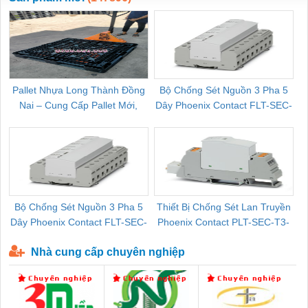
Pallet Nhựa Long Thành Đồng
Bộ Chống Sét Nguồn 3 Pha 5
Nai – Cung Cấp Pallet Mới,
Dây Phoenix Contact FLT-SEC-
C
Pallet Cũ Giá Tốt
P-T1-3S-264/50-FM - 2909589
Bộ Chống Sét Nguồn 3 Pha 5
Thiết Bị Chống Sét Lan Truyền
B
Dây Phoenix Contact FLT-SEC-
Phoenix Contact PLT-SEC-T3-
P-T1-3S-440/35-FM - 2908264
230-FM-PT - 2907928
Nhà cung cấp chuyên nghiệp