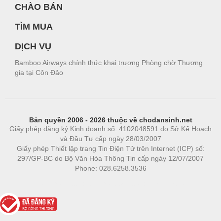
CHÀO BÁN
TÌM MUA
DỊCH VỤ
Bamboo Airways chính thức khai trương Phòng chờ Thương
gia tại Côn Đảo
Bản quyền 2006 - 2026 thuộc về chodansinh.net
Giấy phép đăng ký Kinh doanh số: 4102048591 do Sở Kế Hoạch
và Đầu Tư cấp ngày 28/03/2007
Giấy phép Thiết lập trang Tin Điện Tử trên Internet (ICP) số:
297/GP-BC do Bộ Văn Hóa Thông Tin cấp ngày 12/07/2007
Phone: 028.6258.3536
Phòng trọ
|
https://bdsgroup.vn
https://kqxs123.com