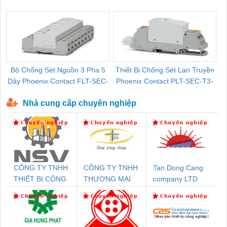
Pallet Cũ Giá Tốt
P-T1-3S-264/50-FM - 2909589
Bộ Chống Sét Nguồn 3 Pha 5
Thiết Bị Chống Sét Lan Truyền
B
Dây Phoenix Contact FLT-SEC-
Phoenix Contact PLT-SEC-T3-
P-T1-3S-440/35-FM - 2908264
230-FM-PT - 2907928
Nhà cung cấp chuyên nghiệp
CÔNG TY TNHH
CÔNG TY TNHH
Tan Dong Cang
THIẾT BỊ CÔNG
THƯƠNG MẠI
company LTD
NGHIỆP NIHON
THIÊN ÂN VIỆT
SETSUBI VIỆT
NAM
NAM