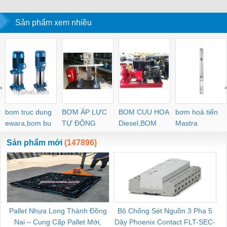
phối chính thức
Sản phẩm xem nhiều
‹
›
bom truc dung
BƠM ÁP LỰC
BOM CUU HOA
bơm hoả tiển
ewara,bom bu
TỰ ĐỘNG
Diesel,BOM
Mastra
ewara
CHUA CHAY
Sản phẩm mới
(147896)
Pallet Nhựa Long Thành Đồng
Bộ Chống Sét Nguồn 3 Pha 5
Nai – Cung Cấp Pallet Mới,
Dây Phoenix Contact FLT-SEC-
C