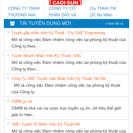
CÔNG TY TNHH
CÔNG TY CỔ
Cty TNHH TM
THƯƠNG MẠI
PHẦN DÂY VÀ
QC Ba Miền
DỊCH VỤ KỸ
CÁP ĐIỆN
TIN TUYỂN DỤNG MỚI
» Xem tất cả
THUẬT ĐIỆN CƠ
THƯỢNG ĐÌNH
Tuyển gấp nhân viên Kỹ Thuật - Cty SMC Engineering
GIA HƯNG PHÁT
Mô tả công việc Đảm nhiệm công việc tại phòng kỹ thuật của
Công ty theo...
Tuyển Nhanh Nhân Viên Kỹ Thuật- SMC
Mô tả công việc Đảm nhiệm công việc tại phòng kỹ thuật của
Công ty theo...
Công Ty SMC Tuyển Gấp Nhân Viên Kỹ Thuật- Hà Nội
Mô tả công việc Đảm nhiệm công việc tại phòng kỹ thuật
của Công ty...
CM88 jp net
CM88 là nhà cái cá cược trực tuyến uy tín, sở hữu thế giới
giải trí hiện...
SMC Tuyển 01 Nhân Viên Kỹ Thuật-HN
Mô tả công việc Đảm nhiệm công việc tại phòng kỹ thuật của