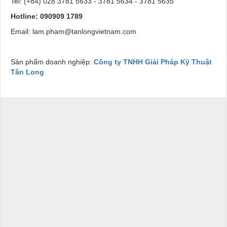
Tel: (+84) 028 3781 5633 - 3781 5634 - 3781 5635
Hotline: 090909 1789
Email: lam.pham@tanlongvietnam.com
Sản phẩm doanh nghiệp:
Công ty TNHH Giải Pháp Kỹ Thuật
Tân Long