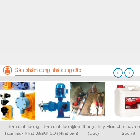
Sản phẩm cùng nhà cung cấp
‹
›
Bơm định lượng
Bơm định lượng
Bơm thùng phuy Flux
Dầu cho máy né
Tacmina - Nhật Bản
NIKKISO (Nhật bản)
(Đức)
trục vít
chính hãng - Nhà phân