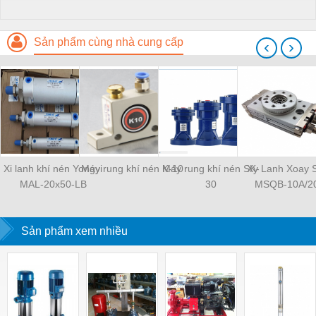
Sản phẩm cùng nhà cung cấp
‹
›
Xi lanh khí nén Yongyi
Máy rung khí nén K-10
Máy rung khí nén SK-
Xy Lanh Xoay
MAL-20x50-LB
30
MSQB-10A/2
Sản phẩm xem nhiều