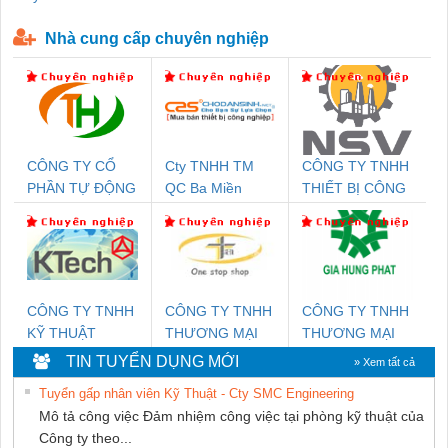
P-T1-3S-440/35-FM - 2908264
230-FM-PT - 2907928
Nhà cung cấp chuyên nghiệp
CÔNG TY CỔ
Cty TNHH TM
CÔNG TY TNHH
PHẦN TỰ ĐỘNG
QC Ba Miền
THIẾT BỊ CÔNG
TIẾN HƯNG
NGHIỆP NIHON
SETSUBI VIỆT
NAM
CÔNG TY TNHH
CÔNG TY TNHH
CÔNG TY TNHH
KỸ THUẬT
THƯƠNG MẠI
THƯƠNG MẠI
KTECH VIỆT
THIÊN ÂN VIỆT
DỊCH VỤ KỸ
TIN TUYỂN DỤNG MỚI
» Xem tất cả
NAM
NAM
THUẬT ĐIỆN CƠ
Tuyển gấp nhân viên Kỹ Thuật - Cty SMC Engineering
GIA HƯNG
Mô tả công việc Đảm nhiệm công việc tại phòng kỹ thuật của
PHÁT
Công ty theo...