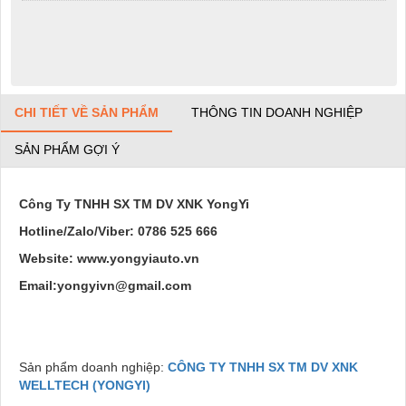
CHI TIẾT VỀ SẢN PHẨM
THÔNG TIN DOANH NGHIỆP
SẢN PHẨM GỢI Ý
Công Ty TNHH SX TM DV XNK YongYi
Hotline/Zalo/Viber: 0786 525 666
Website: www.yongyiauto.vn
Email:yongyivn@gmail.com
Sản phẩm doanh nghiệp:
CÔNG TY TNHH SX TM DV XNK
WELLTECH (YONGYI)