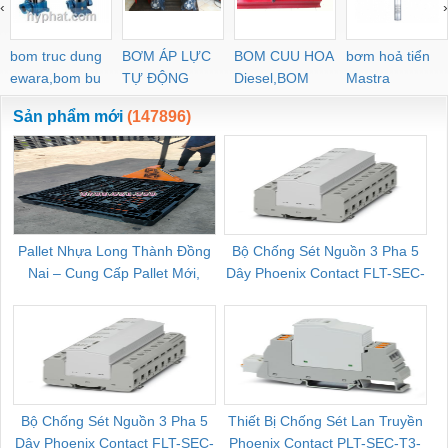
‹
›
bom truc dung
BƠM ÁP LỰC
BOM CUU HOA
bơm hoả tiển
ewara,bom bu
TỰ ĐỘNG
Diesel,BOM
Mastra
ewara
CHUA CHAY
Sản phẩm mới
(147896)
Pallet Nhựa Long Thành Đồng
Bộ Chống Sét Nguồn 3 Pha 5
Nai – Cung Cấp Pallet Mới,
Dây Phoenix Contact FLT-SEC-
C
Pallet Cũ Giá Tốt
P-T1-3S-264/50-FM - 2909589
Bộ Chống Sét Nguồn 3 Pha 5
Thiết Bị Chống Sét Lan Truyền
B
Dây Phoenix Contact FLT-SEC-
Phoenix Contact PLT-SEC-T3-