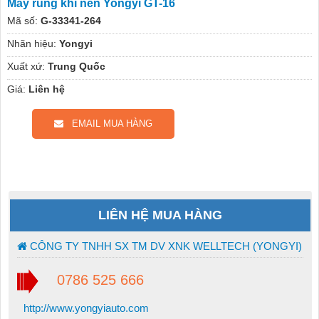
Máy rung khí nén Yongyi GT-16
Mã số:
G-33341-264
Nhãn hiệu:
Yongyi
Xuất xứ:
Trung Quốc
Giá:
Liên hệ
EMAIL MUA HÀNG
LIÊN HỆ MUA HÀNG
CÔNG TY TNHH SX TM DV XNK WELLTECH (YONGYI)
0786 525 666
http://www.yongyiauto.com