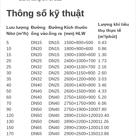
Thông số kỹ thuật
Lượng khí tiêu
Lưu lượng
Đường
Đường
Kích thước
thụ thực tế
Nitơ (m³/h)
ống vào
ống ra
(mm) H
L
W
(m³/phút)
5
DN15
DN15
1500×800×500
0.43
10
DN20
DN15
1800×900×600
0.86
15
DN20
DN15
1900×1000×600
1.30
20
DN25
DN25
2400×1000×700
1.73
25
DN32
DN25
2400×1100×700
2.16
30
DN32
DN25
2600×1150×800
2.60
35
DN32
DN25
2600×1200×800
3.03
40
DN40
DN25
2600×1400×800
3.46
50
DN40
DN25
2600×1500×900
4.33
60
DN40
DN40
2750×1600×900
5.20
70
DN50
DN40
2750×1750×900
6.06
90
DN50
DN40
2750×1900×1000
7.80
120
DN50
DN40
2890×2150×1200
10.40
130
DN50
DN40
2890×2200×1200
11.26
150
DN65
DN40
2890×2300×1200
13.00
170
DN65
DN40
2900×2500×1350
13.86