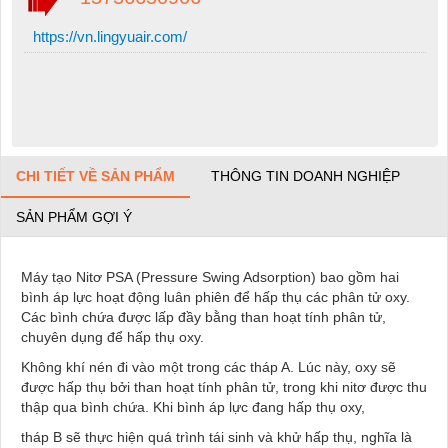
https://vn.lingyuair.com/
CHI TIẾT VỀ SẢN PHẨM
THÔNG TIN DOANH NGHIỆP
SẢN PHẨM GỢI Ý
Máy tạo Nitơ PSA (Pressure Swing Adsorption) bao gồm hai
bình áp lực hoạt động luân phiên để hấp thụ các phân tử oxy.
Các bình chứa được lấp đầy bằng than hoạt tính phân tử,
chuyên dụng để hấp thụ oxy.
Không khí nén đi vào một trong các tháp A. Lúc này, oxy sẽ
được hấp thụ bởi than hoạt tính phân tử, trong khi nitơ được thu
thập qua bình chứa. Khi bình áp lực đang hấp thụ oxy,
tháp B sẽ thực hiện quá trình tái sinh và khử hấp thụ, nghĩa là