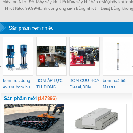
Máy tạo Nitơ–Độ tinh
Máy sấy khí kiểu làm
Máy sấy khí hấp thụ tái
Máy sấy khí lạnh
khiết Nitơ: 99,99%
lạnh dạng ống vỏ
sinh bằng nhiệt – Dòng
mát bằng không
HH
công suất 2,5 m³
Sản phẩm xem nhiều
‹
›
bom truc dung
BƠM ÁP LỰC
BOM CUU HOA
bơm hoả tiển
ewara,bom bu
TỰ ĐỘNG
Diesel,BOM
Mastra
ewara
CHUA CHAY
Sản phẩm mới
(147896)