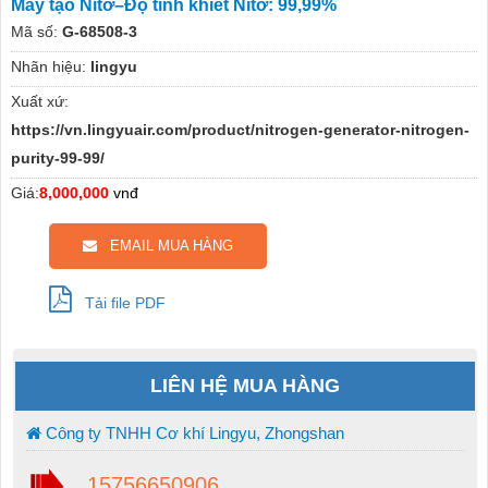
Máy tạo Nitơ–Độ tinh khiết Nitơ: 99,99%
Mã số:
G-68508-3
Nhãn hiệu:
lingyu
Xuất xứ:
https://vn.lingyuair.com/product/nitrogen-generator-nitrogen-
purity-99-99/
Giá:
8,000,000
vnđ
EMAIL MUA HÀNG
Tải file PDF
LIÊN HỆ MUA HÀNG
Công ty TNHH Cơ khí Lingyu, Zhongshan
15756650906