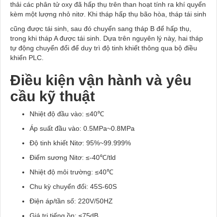
thải các phân tử oxy đã hấp thụ trên than hoạt tính ra khí quyển
kèm một lượng nhỏ nitơ. Khi tháp hấp thụ bão hòa, tháp tái sinh
cũng được tái sinh, sau đó chuyển sang tháp B để hấp thụ,
trong khi tháp A được tái sinh. Dựa trên nguyên lý này, hai tháp
tự động chuyển đổi để duy trì độ tinh khiết thông qua bộ điều
khiển PLC.
Điều kiện vận hành và yêu
cầu kỹ thuật
Nhiệt độ đầu vào: ≤40℃
Áp suất đầu vào: 0.5MPa~0.8MPa
Độ tinh khiết Nitơ: 95%~99.999%
Điểm sương Nitơ: ≤-40℃/tld
Nhiệt độ môi trường: ≤40℃
Chu kỳ chuyển đổi: 45S-60S
Điện áp/tần số: 220V/50HZ
Giá trị tiếng ồn: ≤75dB