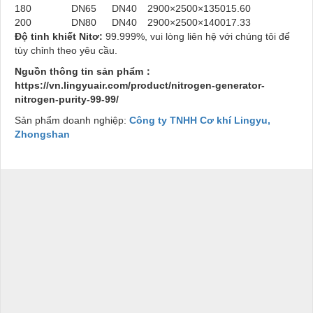
180
DN65
DN40
2900×2500×1350
15.60
200
DN80
DN40
2900×2500×1400
17.33
Độ tinh khiết Nitơ:
99.999%, vui lòng liên hệ với chúng tôi để
tùy chỉnh theo yêu cầu.
Nguồn thông tin sản phẩm：
https://vn.lingyuair.com/product/nitrogen-generator-
nitrogen-purity-99-99/
Sản phẩm doanh nghiệp:
Công ty TNHH Cơ khí Lingyu,
Zhongshan