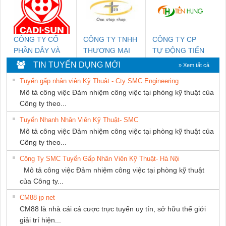
NAM
CÔNG TY CỔ
CÔNG TY TNHH
CÔNG TY CP
PHẦN DÂY VÀ
THƯƠNG MẠI
TỰ ĐỘNG TIẾN
CÁP ĐIỆN
THIÊN ÂN VIỆT
HƯNG
TIN TUYỂN DỤNG MỚI
» Xem tất cả
THƯỢNG ĐÌNH
NAM
Tuyển gấp nhân viên Kỹ Thuật - Cty SMC Engineering
Mô tả công việc Đảm nhiệm công việc tại phòng kỹ thuật của
Công ty theo...
Tuyển Nhanh Nhân Viên Kỹ Thuật- SMC
Mô tả công việc Đảm nhiệm công việc tại phòng kỹ thuật của
Công ty theo...
Công Ty SMC Tuyển Gấp Nhân Viên Kỹ Thuật- Hà Nội
Mô tả công việc Đảm nhiệm công việc tại phòng kỹ thuật
của Công ty...
CM88 jp net
CM88 là nhà cái cá cược trực tuyến uy tín, sở hữu thế giới
giải trí hiện...