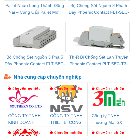
Pallet Nhựa Long Thành Đồng
Bộ Chống Sét Nguồn 3 Pha 5
Nai – Cung Cấp Pallet Mới,
Dây Phoenix Contact FLT-SEC-
C
Pallet Cũ Giá Tốt
P-T1-3S-264/50-FM - 2909589
Bộ Chống Sét Nguồn 3 Pha 5
Thiết Bị Chống Sét Lan Truyền
B
Dây Phoenix Contact FLT-SEC-
Phoenix Contact PLT-SEC-T3-
P-T1-3S-440/35-FM - 2908264
230-FM-PT - 2907928
Nhà cung cấp chuyên nghiệp
CÔNG TY TNHH
CÔNG TY TNHH
Công ty TNHH
KINH DOANH
THIẾT BỊ CÔNG
Thương Mại SX
DỊCH VỤ XNK
NGHIỆP NIHON
Ba Miền
PHƯƠNG NAM
SETSUBI VIỆT