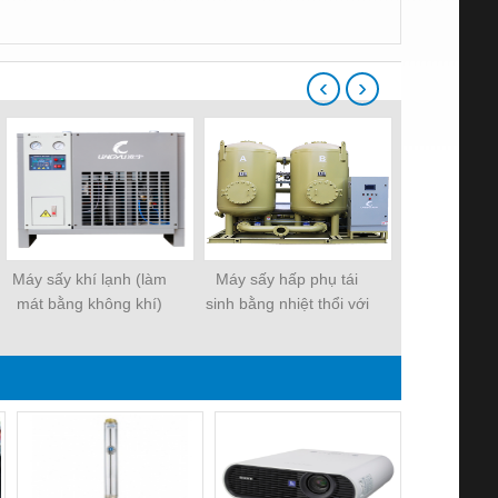
‹
›
Máy sấy khí lạnh (làm
Máy sấy hấp phụ tái
HOC-Z Máy 
mát bằng không khí)
sinh bằng nhiệt thổi với
thụ tái sinh 
công suất 2,5 m³/phút
tiêu thụ khí thấp
nén không ti