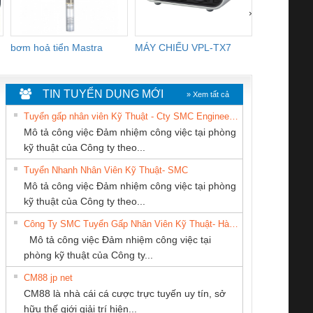
›
bơm hoả tiển Mastra
MÁY CHIẾU VPL-TX7
BOM DINH
WHITE
TIN TUYỂN DỤNG MỚI
» Xem tất cả
Tuyển gấp nhân viên Kỹ Thuật - Cty SMC Engineering
Mô tả công việc Đảm nhiệm công việc tại phòng
kỹ thuật của Công ty theo...
Tuyển Nhanh Nhân Viên Kỹ Thuật- SMC
CÔNG TY CỔ
CÔNG TY TNHH
CÔNG TY CP TỰ
 Le An Toàn
Bộ giám sát chuỗi
Bộ giám sát dòng
Bộ ng
Mô tả công việc Đảm nhiệm công việc tại phòng
PHẦN TỰ ĐỘNG
KINH DOANH
ĐỘNG TIẾN
enix Contact
tấm pin
điện chuỗi
ray W
kỹ thuật của Công ty theo...
TIẾN HƯNG
DỊCH VỤ XNK
HƯNG
6960 – PSR-
TRANSCLINIC 16I+
TRANSCLINIC 16I+
BAS 
Công Ty SMC Tuyển Gấp Nhân Viên Kỹ Thuật- Hà Nội
PHƯƠNG NAM
SCP-
1K5 L (2433950000)
(2008130000)
(28
Mô tả công việc Đảm nhiệm công việc tại
/FSP/2X1/1X2
phòng kỹ thuật của Công ty...
CM88 jp net
Tan Dong Cang
CONG TY TNHH
Cty TNHH TM QC
CM88 là nhà cái cá cược trực tuyến uy tín, sở
company LTD
TM-DV DAI DONG
Ba Miền
iám sát chuỗi
Bộ chỉnh lưu nguồn
Nẹp nhôm chống
Bộ c
hữu thế giới giải trí hiện...
THANH