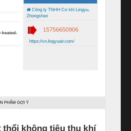
Công ty TNHH Cơ khí Lingyu,
Zhongshan
15756650906
r-heated-
https://vn.lingyuair.com/
N PHẨM GỢI Ý
 thổi không tiêu thụ khí