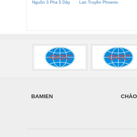
Nguồn 3 Pha 5 Dây
Lan Truyền Phoenix
Công
T
Phoenix Contact
Contact PLT-SEC-
Phoe
G
FLT-SEC-P-T1-3S-
T3-230-FM-PT -
QU
440/35-FM -
2907928
UPS/23
2908264
-
BAMIEN
CHÀO