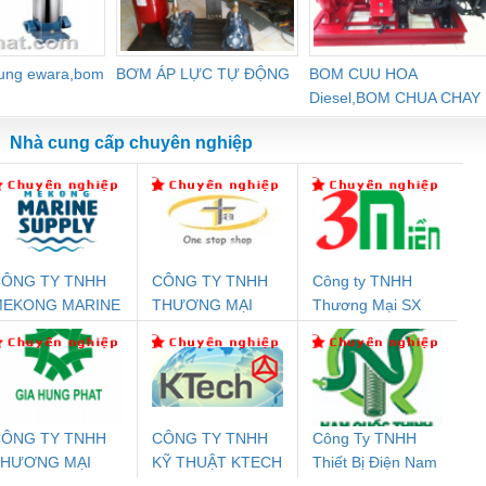
dung ewara,bom
BƠM ÁP LỰC TỰ ĐỘNG
BOM CUU HOA
Diesel,BOM CHUA CHAY
Nhà cung cấp chuyên nghiệp
ÔNG TY TNHH
CÔNG TY TNHH
Công ty TNHH
Đệm An Toàn
Rơ Le An Toàn
Bộ Lặp Tín Hiệu
Rơ
MEKONG MARINE
THƯƠNG MẠI
Thương Mại SX
nix Contact
Phoenix Contact
PROFIBUS Phoenix
Pho
UPPLY
THIÊN ÂN VIỆT
Ba Miền
PC20-1NO-
PSR-SCP-
Contact PSI-REP-
298
NAM
24DC-SP -
24UC/ESL4/3X1/1X2/B
PROFIBUS/12MB -
700578
- 2981059
2708863
24DC
ÔNG TY TNHH
CÔNG TY TNHH
Công Ty TNHH
THƯƠNG MẠI
KỸ THUẬT KTECH
Thiết Bị Điện Nam
ưu Điện AC
Mô-đun Ắc Quy UPS
Rơ Le An Toàn
Bộ g
ỊCH VỤ KỸ
VIỆT NAM
Quốc Thịnh