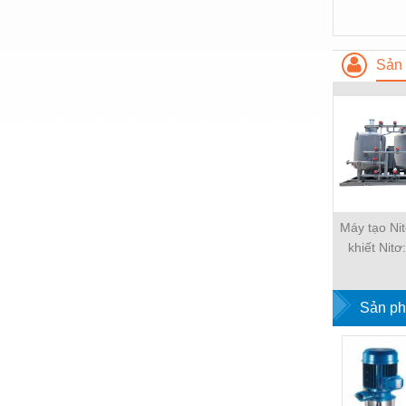
Thiết bị làm sạch
Thiết bị sơn - Sơn
Sản 
Thiết bị nhà bếp
Thiết bị nhiệt
Thiêt bị PCCC
Thiết bị truyền động
Thiết bị văn phòng
Máy tạo Ni
Thiết bị viễn thông
khiết Nit
Thủy lực-Thiết bị
Thủy sản - Trang thiết bị
Sản ph
Tự động hoá
Van - Co các loại
Vật liệu mài mòn