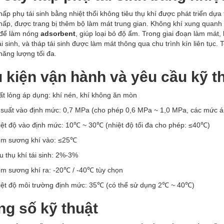
ấp phụ tái sinh bằng nhiệt thổi không tiêu thụ khí được phát triển dựa 
thấp, được trang bị thêm bộ làm mát trung gian. Không khí xung quanh
t để làm nóng
adsorbent
, giúp loại bỏ độ ẩm. Trong giai đoạn làm mát
ái sinh, và tháp tái sinh được làm mát thông qua chu trình kín liên tục. 
 năng lượng tối đa.
 kiện vận hành và yêu cầu kỹ t
ất lỏng áp dụng: khí nén, khí không ăn mòn
 suất vào định mức: 0,7 MPa (cho phép 0,6 MPa ~ 1,0 MPa, các mức á
iệt độ vào định mức: 10℃ ~ 30℃ (nhiệt độ tối đa cho phép: ≤40℃)
ểm sương khí vào: ≤25℃
u thụ khí tái sinh: 2%-3%
ểm sương khí ra: -20℃ / -40℃ tùy chọn
iệt độ môi trường định mức: 35℃ (có thể sử dụng 2℃ ~ 40℃)
ng số kỹ thuật