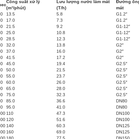
Công suất xử lý
Lưu lượng nước làm mát
Đường ống
pec
(m³/phút)
(T/h)
mát
00
13.5
5.8
G1.2″
20
17.0
7.3
G1.2″
50
21.5
9.2
G1-12″
80
25.0
10.8
G1-12″
00
28.5
12.3
G1-12″
50
32.0
13.8
G2″
00
37.0
16.0
G2″
50
41.5
17.2
G2″
00
45.0
19.4
G2.5″
50
50.0
21.5
G2.5″
00
55.0
23.7
G2.5″
50
60.0
26.0
G2.5″
00
65.0
28.0
G2.5″
00
75.0
32.3
G2.5″
00
85.0
36.6
DN80
00
95.0
41.0
DN80
00
110
47.3
DN100
00
120
51.6
DN100
00
140
60.3
DN125
00
160
69.0
DN125
00
180
77.5
DN150