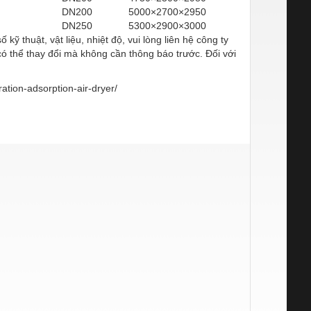
DN200
5000×2700×2950
DN250
5300×2900×3000
ỹ thuật, vật liệu, nhiệt độ, vui lòng liên hệ công ty
 có thể thay đổi mà không cần thông báo trước. Đối với
tion-adsorption-air-dryer/