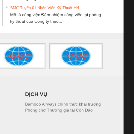
tấm pin
điện TRANSCLINIC
trơn Đà Nẵng
giám 
SMC Tuyển 01 Nhân Viên Kỹ Thuật-HN
SCLINIC 16I+
BKE 1K5.4
Sola
Mô tả công việc Đảm nhiệm công việc tại phòng
 (2502520000)
(7791400879)2. Giá
TRAN
kỹ thuật của Công ty theo...
1K5.4
DỊCH VỤ
Bamboo Airways chính thức khai trương
Phòng chờ Thương gia tại Côn Đảo