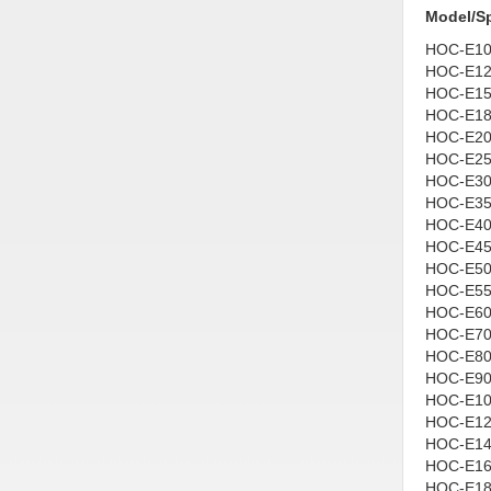
Hóa chất-Trang thiết bị
Model/S
Kệ công nghiệp
HOC-E1
HOC-E1
Khí nén - Thiết bị
HOC-E1
HOC-E1
Khuôn mẫu - Phụ tùng
HOC-E2
HOC-E2
Lọc công nghiệp
HOC-E3
Máy công cụ - Phụ tùng
HOC-E3
HOC-E4
Mỏ - Trang thiết bị
HOC-E4
HOC-E5
Mô tơ - Hộp số
HOC-E5
HOC-E6
Môi trường - Thiết bị
HOC-E7
HOC-E8
Nâng hạ - Trang thiết bị
HOC-E9
Nội - Ngoại thất - văn phòng
HOC-E10
HOC-E12
Nồi hơi - Trang thiết bị
HOC-E14
HOC-E16
Nông nghiệp - Thiết bị
HOC-E18