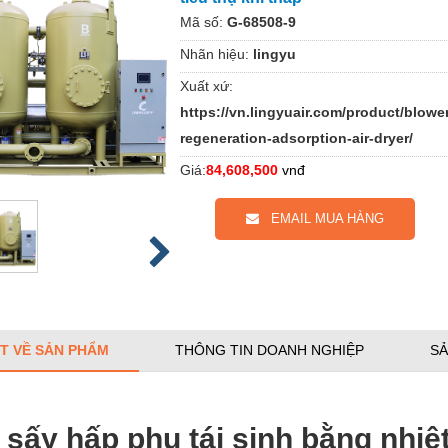
Mã số:
G-68508-9
Nhãn hiệu:
lingyu
Xuất xứ:
https://vn.lingyuair.com/product/blowe
regeneration-adsorption-air-dryer/
Giá:
84,608,500
vnđ
EMAIL MUA HÀNG
ẾT VỀ SẢN PHẨM
THÔNG TIN DOANH NGHIỆP
SẢ
sấy hấp phụ tái sinh bằng nhiệt