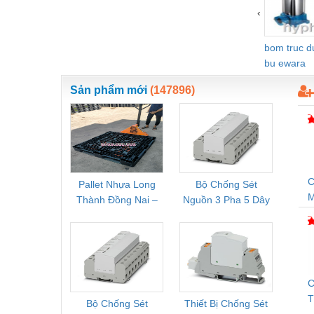
‹
Vật liệu xây dựng
Vòng bi - Bạc đạn
bom truc 
bu ewara
Xe hơi - Phụ tùng
Sản phẩm mới
(147896)
Xe máy - Phụ tùng
Xe tải - phụ tùng
Y khoa - Trang thiết bị
C
Pallet Nhựa Long
Bộ Chống Sét
Rơ Le 
Thành Đồng Nai –
Nguồn 3 Pha 5 Dây
Phoe
S
Cung Cấp Pallet
Phoenix Contact
PSR-
Mới, Pallet Cũ Giá
FLT-SEC-P-T1-3S-
1NC-
Tốt
264/50-FM -
2
2909589
C
Bộ Chống Sét
Thiết Bị Chống Sét
Bộ L
D