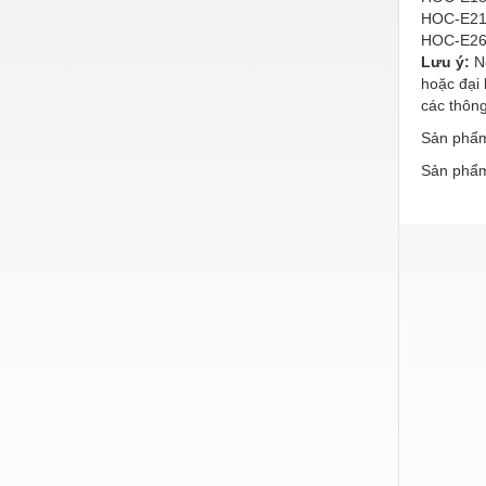
HOC-E21
Nước-Vật tư thiết bị
HOC-E26
Lưu ý:
Nế
Phốt cơ khí
hoặc đại 
Sắt, thép, inox các loại
các thông
Sản phẩm 
Thí nghiệm-Trang thiết bị
Sản phẩm
Thiết bị chiếu sáng
Thiết bị chống sét
Thiết bị an ninh
Thiết bị công nghiệp
Thiết bị công trình
Thiết bị điện
Thiết bị giáo dục
Thiết bị khác