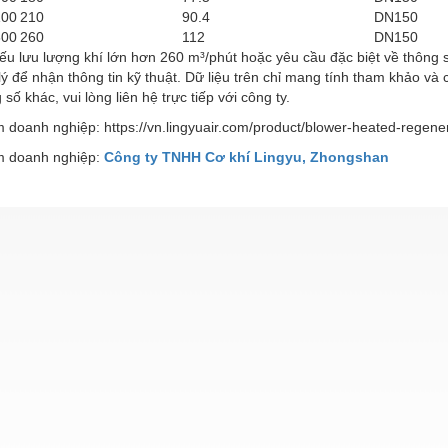
00
210
90.4
DN150
00
260
112
DN150
u lưu lượng khí lớn hơn 260 m³/phút hoặc yêu cầu đặc biệt về thông số k
lý để nhận thông tin kỹ thuật. Dữ liệu trên chỉ mang tính tham khảo và
 số khác, vui lòng liên hệ trực tiếp với công ty.
doanh nghiệp: https://vn.lingyuair.com/product/blower-heated-regenera
 doanh nghiệp:
Công ty TNHH Cơ khí Lingyu, Zhongshan