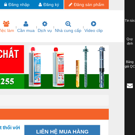
Đăng nhập
Đăng ký
Đăng sản phẩm
Tin tức
iệc làm
Cần mua
Dịch vụ
Nhà cung cấp
Video clip
Quy
định
Bảng
giá QC
 thổi với
LIÊN HỆ MUA HÀNG