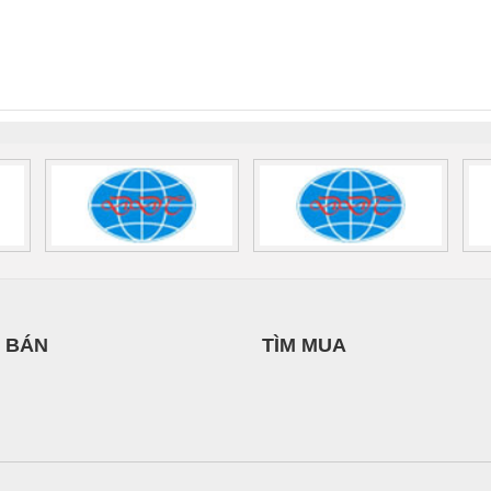
 Suất Cao
Phoenix Contact
Phoenix Contact
HUẬT ĐIỆN CƠ
nix Contact
QUINT-HP-
2981059 – PSR-
TRAN
IA HƯNG PHÁT
INT-HP-
BAT/PB/48DC/7.0AH/PT
SCP-
1K5 H
0AC/2.5KVA/PT
- 1133819
24UC/ESL4/3X1/1X2/B
 1136815
 BÁN
TÌM MUA