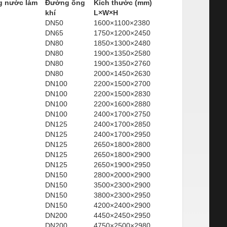
 nước làm
Đường ống
Kích thước (mm)
khí
L×W×H
DN50
1600×1100×2380
DN65
1750×1200×2450
DN80
1850×1300×2480
DN80
1900×1350×2580
DN80
1900×1350×2760
DN80
2000×1450×2630
DN100
2200×1500×2700
DN100
2200×1500×2830
DN100
2200×1600×2880
DN100
2400×1700×2750
DN125
2400×1700×2850
DN125
2400×1700×2950
DN125
2650×1800×2800
DN125
2650×1800×2900
DN125
2650×1900×2950
DN150
2800×2000×2900
DN150
3500×2300×2900
DN150
3800×2300×2950
DN150
4200×2400×2900
DN200
4450×2450×2950
DN200
4750×2500×2980