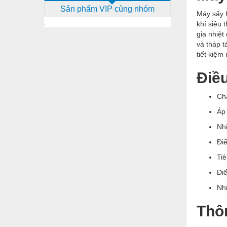
Sản phẩm VIP cùng nhóm
Dịch vụ - Thi công
Máy sấy h
khí siêu 
Điện công nghiệp
gia nhiệ
và tháp t
Điện gia dụng
tiết kiệm
Điện Lạnh
Điều
Đóng tàu Thiết bị
Ch
Đúc chính xác Thiết bị
Áp
Dụng cụ cầm tay
Nh
Dụng cụ cắt gọt
Đi
Dụng cụ điện
Tiê
Đi
Dụng cụ đo
Nh
Gỗ - Trang thiết bị
Thô
Hàn cắt - Thiết bị