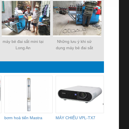
máy bẻ đai sắt mini tại
Những lưu ý khi sử
bảng báo gi
Long An
dụng máy bẻ đai sắt
đai sắt mới
công trình
202
›
bơm hoả tiển Mastra
MÁY CHIẾU VPL-TX7
BOM DINH
WHITE