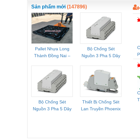
Sản phẩm mới
(147896)
Vật liệu xây dựng
Vòng bi - Bạc đạn
Xe hơi - Phụ tùng
Xe máy - Phụ tùng
C
Pallet Nhựa Long
Bộ Chống Sét
Rơ Le 
Xe tải - phụ tùng
Thành Đồng Nai –
Nguồn 3 Pha 5 Dây
Phoe
T
Cung Cấp Pallet
Phoenix Contact
PSR-
Y khoa - Trang thiết bị
Mới, Pallet Cũ Giá
FLT-SEC-P-T1-3S-
1NC-
Tốt
264/50-FM -
2
2909589
C
T
Bộ Chống Sét
Thiết Bị Chống Sét
Bộ L
Q
Nguồn 3 Pha 5 Dây
Lan Truyền Phoenix
Công
Phoenix Contact
Contact PLT-SEC-
Phoe
FLT-SEC-P-T1-3S-
T3-230-FM-PT -
QU
440/35-FM -
2907928
UPS/23
2908264
-