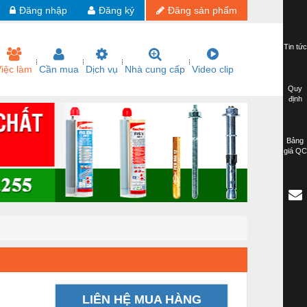
Đăng nhập
Đăng ký
Đăng sản phẩm
Tin tức
iệc làm
Cần mua
Dịch vụ
Nhà cung cấp
Video clip
Quy
định
Bảng
giá QC
LIÊN HỆ MUA HÀNG