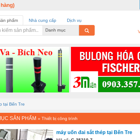
 hàng)
Sản phẩm
Nhà cung cấp
Dịch vụ
Danh mục
V
p tại Bến Tre
MỤC SẢN PHẨM
»
Thiết bị công trình
máy uốn đai sắt thép tại Bến Tre
Mã số:
G-35210-7