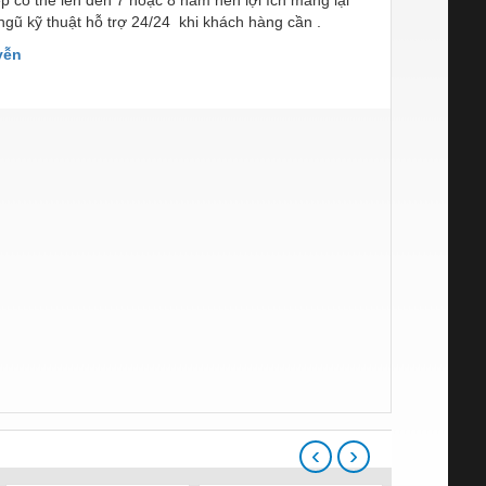
p có thể lên đến 7 hoặc 8 năm nên lợi ích mang lại
 ngũ kỹ thuật hỗ trợ 24/24 khi khách hàng cần .
yễn
‹
›