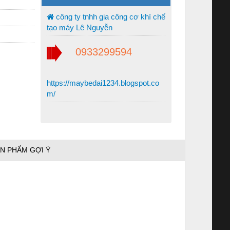
công ty tnhh gia công cơ khí chế
tạo máy Lê Nguyễn
0933299594
https://maybedai1234.blogspot.co
m/
N PHẨM GỢI Ý