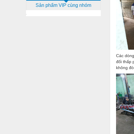
Sản phẩm VIP cùng nhóm
Dịch vụ - Thi công
Điện công nghiệp
Điện gia dụng
Điện Lạnh
Đóng tàu Thiết bị
Các dòng
Đúc chính xác Thiết bị
đối thấp 
không đò
Dụng cụ cầm tay
Dụng cụ cắt gọt
Dụng cụ điện
Dụng cụ đo
Gỗ - Trang thiết bị
Hàn cắt - Thiết bị