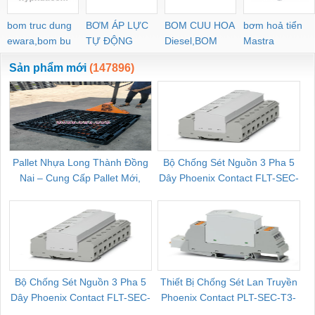
bom truc dung
BƠM ÁP LỰC
BOM CUU HOA
bơm hoả tiển
ewara,bom bu
TỰ ĐỘNG
Diesel,BOM
Mastra
ewara
CHUA CHAY
Sản phẩm mới
(147896)
Pallet Nhựa Long Thành Đồng
Bộ Chống Sét Nguồn 3 Pha 5
Nai – Cung Cấp Pallet Mới,
Dây Phoenix Contact FLT-SEC-
C
Pallet Cũ Giá Tốt
P-T1-3S-264/50-FM - 2909589
Bộ Chống Sét Nguồn 3 Pha 5
Thiết Bị Chống Sét Lan Truyền
B
Dây Phoenix Contact FLT-SEC-
Phoenix Contact PLT-SEC-T3-
P-T1-3S-440/35-FM - 2908264
230-FM-PT - 2907928