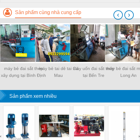
Sản phẩm cùng nhà cung cấp
‹
›
máy bẻ đai sắt thép
máy bẻ tai dê tai Cà
máy uốn đai sắt thép
máy bẻ đai sắt mi
xây dựng tại Bình Định
Mau
tại Bến Tre
Long An
Sản phẩm xem nhiều
‹
›