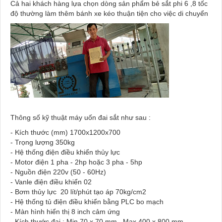
Cả hai khách hàng lựa chọn dòng sản phẩm bẻ sắt phi 6 ,8 tốc
độ thường làm thêm bánh xe kéo thuận tiện cho việc di chuyển
Thông số kỹ thuật máy uốn đai sắt như sau :
- Kích thước (mm) 1700x1200x700
- Trọng lượng 350kg
- Hệ thống điện điều khiển thủy lực
- Motor điện 1 pha - 2hp hoặc 3 pha - 5hp
- Nguồn điện 220v (50 - 60Hz)
- Vanle điện điều khiển 02
- Bơm thủy lực 20 lít/phút tạo áp 70kg/cm2
- Hệ thống tủ điện điều khiển bằng PLC bo mạch
- Màn hình hiển thị 8 inch cảm ứng
- Kích thước đai : Min 70 x 70 mm , Max 400 x 800 mm