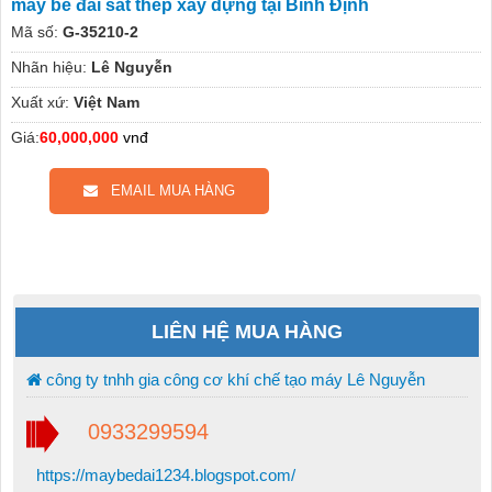
máy bẻ đai sắt thép xây dựng tại Bình Định
Mã số:
G-35210-2
Nhãn hiệu:
Lê Nguyễn
Xuất xứ:
Việt Nam
Giá:
60,000,000
vnđ
EMAIL MUA HÀNG
LIÊN HỆ MUA HÀNG
công ty tnhh gia công cơ khí chế tạo máy Lê Nguyễn
0933299594
https://maybedai1234.blogspot.com/