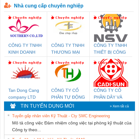
Nhà cung cấp chuyên nghiệp
CÔNG TY TNHH
CÔNG TY TNHH
CÔNG TY TNHH
KINH DOANH
THƯƠNG MẠI
THIẾT BỊ CÔNG
DỊCH VỤ XNK
THIÊN ÂN VIỆT
NGHIỆP NIHON
PHƯƠNG NAM
NAM
SETSUBI VIỆT
NAM
Tan Dong Cang
CÔNG TY CỔ
CÔNG TY CỔ
company LTD
PHẦN TỰ ĐỘNG
PHẦN DÂY VÀ
TIẾN HƯNG
CÁP ĐIỆN
TIN TUYỂN DỤNG MỚI
» Xem tất cả
THƯỢNG ĐÌNH
Tuyển gấp nhân viên Kỹ Thuật - Cty SMC Engineering
Mô tả công việc Đảm nhiệm công việc tại phòng kỹ thuật của
Công ty theo...