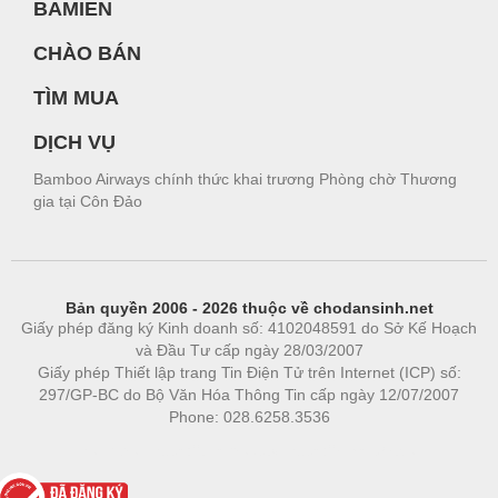
BAMIEN
CHÀO BÁN
TÌM MUA
DỊCH VỤ
Bamboo Airways chính thức khai trương Phòng chờ Thương
gia tại Côn Đảo
Bản quyền 2006 - 2026 thuộc về chodansinh.net
Giấy phép đăng ký Kinh doanh số: 4102048591 do Sở Kế Hoạch
và Đầu Tư cấp ngày 28/03/2007
Giấy phép Thiết lập trang Tin Điện Tử trên Internet (ICP) số:
297/GP-BC do Bộ Văn Hóa Thông Tin cấp ngày 12/07/2007
Phone: 028.6258.3536
Phòng trọ
|
https://bdsgroup.vn
https://kqxs123.com