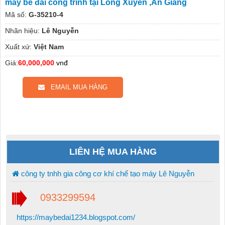
máy bẻ đai công trình tại Long Xuyên ,An Giang
Mã số:
G-35210-4
Nhãn hiệu:
Lê Nguyễn
Xuất xứ:
Việt Nam
Giá:
60,000,000
vnđ
EMAIL MUA HÀNG
LIÊN HỆ MUA HÀNG
công ty tnhh gia công cơ khí chế tạo máy Lê Nguyễn
0933299594
https://maybedai1234.blogspot.com/