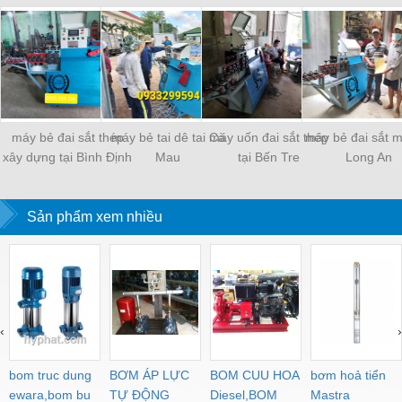
máy bẻ đai sắt thép
máy bẻ tai dê tai Cà
máy uốn đai sắt thép
máy bẻ đai sắt mi
xây dựng tại Bình Định
Mau
tại Bến Tre
Long An
Sản phẩm xem nhiều
‹
›
bom truc dung
BƠM ÁP LỰC
BOM CUU HOA
bơm hoả tiển
ewara,bom bu
TỰ ĐỘNG
Diesel,BOM
Mastra