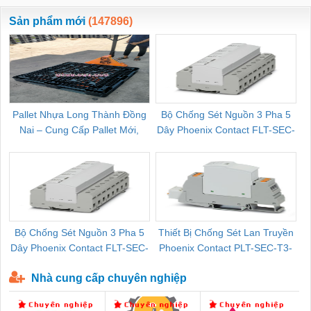
ewara
CHUA CHAY
Sản phẩm mới
(147896)
Pallet Nhựa Long Thành Đồng
Bộ Chống Sét Nguồn 3 Pha 5
Nai – Cung Cấp Pallet Mới,
Dây Phoenix Contact FLT-SEC-
C
Pallet Cũ Giá Tốt
P-T1-3S-264/50-FM - 2909589
Bộ Chống Sét Nguồn 3 Pha 5
Thiết Bị Chống Sét Lan Truyền
B
Dây Phoenix Contact FLT-SEC-
Phoenix Contact PLT-SEC-T3-
P-T1-3S-440/35-FM - 2908264
230-FM-PT - 2907928
Nhà cung cấp chuyên nghiệp