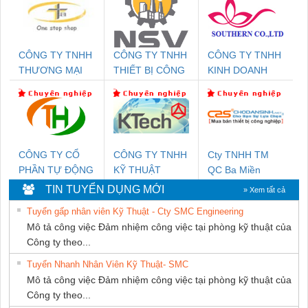
CÔNG TY TNHH
CÔNG TY TNHH
CÔNG TY TNHH
THƯƠNG MẠI
THIẾT BỊ CÔNG
KINH DOANH
THIÊN ÂN VIỆT
NGHIỆP NIHON
DỊCH VỤ XNK
NAM
SETSUBI VIỆT
PHƯƠNG NAM
NAM
CÔNG TY CỔ
CÔNG TY TNHH
Cty TNHH TM
PHẦN TỰ ĐỘNG
KỸ THUẬT
QC Ba Miền
TIẾN HƯNG
KTECH VIỆT
TIN TUYỂN DỤNG MỚI
» Xem tất cả
NAM
Tuyển gấp nhân viên Kỹ Thuật - Cty SMC Engineering
Mô tả công việc Đảm nhiệm công việc tại phòng kỹ thuật của
Công ty theo...
Tuyển Nhanh Nhân Viên Kỹ Thuật- SMC
Mô tả công việc Đảm nhiệm công việc tại phòng kỹ thuật của
Công ty theo...