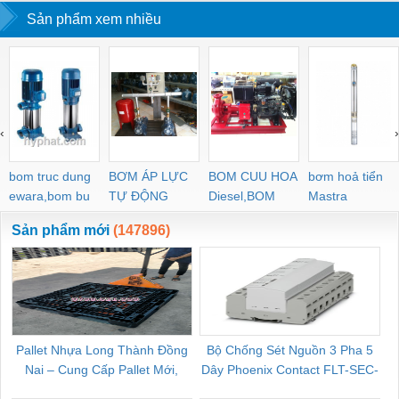
Sản phẩm xem nhiều
‹
›
bom truc dung
BƠM ÁP LỰC
BOM CUU HOA
bơm hoả tiển
ewara,bom bu
TỰ ĐỘNG
Diesel,BOM
Mastra
ewara
CHUA CHAY
Sản phẩm mới
(147896)
Pallet Nhựa Long Thành Đồng
Bộ Chống Sét Nguồn 3 Pha 5
Nai – Cung Cấp Pallet Mới,
Dây Phoenix Contact FLT-SEC-
C
Pallet Cũ Giá Tốt
P-T1-3S-264/50-FM - 2909589