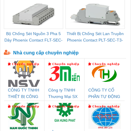
Bộ Chống Sét Nguồn 3 Pha 5
Thiết Bị Chống Sét Lan Truyền
B
Dây Phoenix Contact FLT-SEC-
Phoenix Contact PLT-SEC-T3-
P-T1-3S-440/35-FM - 2908264
230-FM-PT - 2907928
Nhà cung cấp chuyên nghiệp
CÔNG TY TNHH
Công ty TNHH
CÔNG TY CỔ
THIẾT BỊ CÔNG
Thương Mại SX
PHẦN TỰ ĐỘNG
NGHIỆP NIHON
Ba Miền
TIẾN HƯNG
SETSUBI VIỆT
NAM