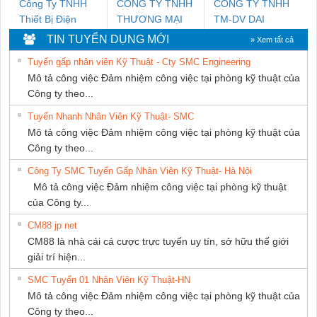
Công Ty TNHH
CÔNG TY TNHH
CONG TY TNHH
Thiết Bị Điện
THƯƠNG MẠI
TM-DV DAI
Nam Quốc Thịnh
DỊCH VỤ KỸ
DONG THANH
TIN TUYỂN DỤNG MỚI
» Xem tất cả
THUẬT ĐIỆN CƠ
Tuyển gấp nhân viên Kỹ Thuật - Cty SMC Engineering
GIA HƯNG
Mô tả công việc Đảm nhiệm công việc tại phòng kỹ thuật của
PHÁT
Công ty theo...
Tuyển Nhanh Nhân Viên Kỹ Thuật- SMC
Mô tả công việc Đảm nhiệm công việc tại phòng kỹ thuật của
Công ty theo...
Công Ty SMC Tuyển Gấp Nhân Viên Kỹ Thuật- Hà Nội
Mô tả công việc Đảm nhiệm công việc tại phòng kỹ thuật
của Công ty...
CM88 jp net
CM88 là nhà cái cá cược trực tuyến uy tín, sở hữu thế giới
giải trí hiện...
SMC Tuyển 01 Nhân Viên Kỹ Thuật-HN
Mô tả công việc Đảm nhiệm công việc tại phòng kỹ thuật của
Công ty theo...