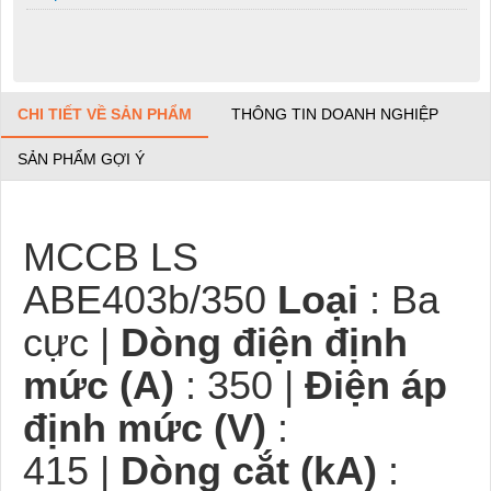
CHI TIẾT VỀ SẢN PHẨM
THÔNG TIN DOANH NGHIỆP
SẢN PHẨM GỢI Ý
MCCB LS
ABE403b/350
Loại
: Ba
cực |
Dòng điện định
mức (A)
: 350 |
Điện áp
định mức (V)
:
415 |
Dòng cắt (kA)
: