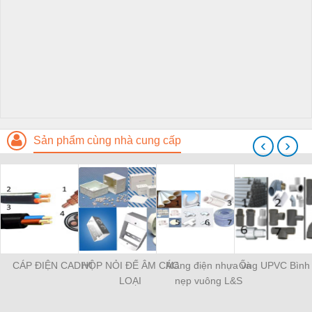
Sản phẩm cùng nhà cung cấp
‹
›
CÁP ĐIỆN CADIVI
HỘP NỎI ĐẾ ÂM CÁC
Máng điện nhựa và
Ống UPVC Bình
LOẠI
nẹp vuông L&S