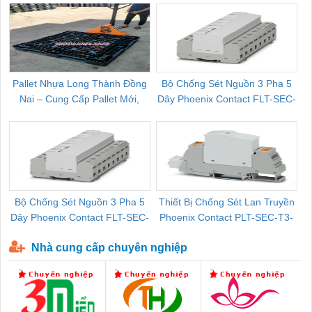
Pallet Nhựa Long Thành Đồng
Bộ Chống Sét Nguồn 3 Pha 5
Nai – Cung Cấp Pallet Mới,
Dây Phoenix Contact FLT-SEC-
C
Pallet Cũ Giá Tốt
P-T1-3S-264/50-FM - 2909589
Bộ Chống Sét Nguồn 3 Pha 5
Thiết Bị Chống Sét Lan Truyền
B
Dây Phoenix Contact FLT-SEC-
Phoenix Contact PLT-SEC-T3-
P-T1-3S-440/35-FM - 2908264
230-FM-PT - 2907928
Nhà cung cấp chuyên nghiệp