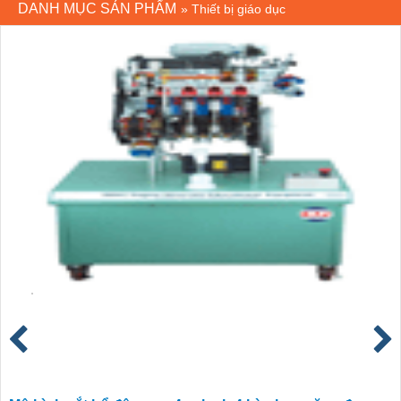
DANH MỤC SẢN PHẨM
»
Thiết bị giáo dục