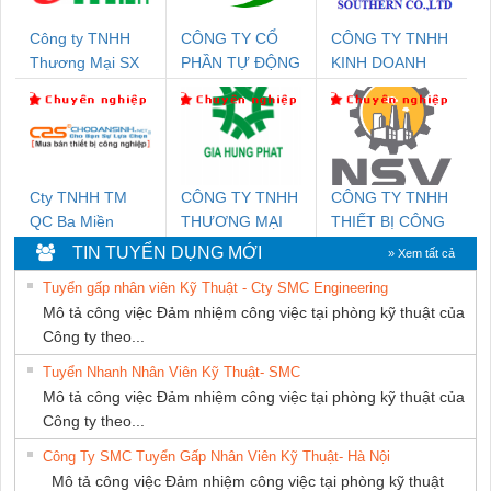
Công ty TNHH
CÔNG TY CỔ
CÔNG TY TNHH
Thương Mại SX
PHẦN TỰ ĐỘNG
KINH DOANH
Ba Miền
TIẾN HƯNG
DỊCH VỤ XNK
PHƯƠNG NAM
Cty TNHH TM
CÔNG TY TNHH
CÔNG TY TNHH
QC Ba Miền
THƯƠNG MẠI
THIẾT BỊ CÔNG
DỊCH VỤ KỸ
NGHIỆP NIHON
TIN TUYỂN DỤNG MỚI
» Xem tất cả
THUẬT ĐIỆN CƠ
SETSUBI VIỆT
Tuyển gấp nhân viên Kỹ Thuật - Cty SMC Engineering
GIA HƯNG
NAM
Mô tả công việc Đảm nhiệm công việc tại phòng kỹ thuật của
PHÁT
Công ty theo...
Tuyển Nhanh Nhân Viên Kỹ Thuật- SMC
Mô tả công việc Đảm nhiệm công việc tại phòng kỹ thuật của
Công ty theo...
Công Ty SMC Tuyển Gấp Nhân Viên Kỹ Thuật- Hà Nội
Mô tả công việc Đảm nhiệm công việc tại phòng kỹ thuật