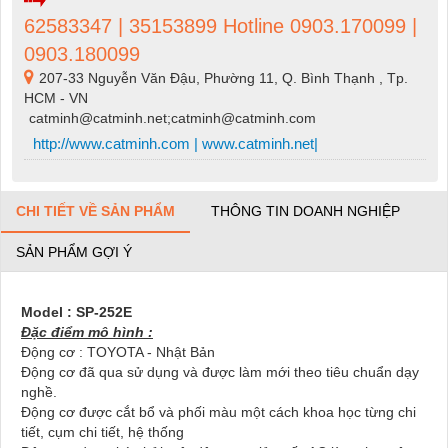
62583347 | 35153899 Hotline 0903.170099 |
0903.180099
207-33 Nguyễn Văn Đậu, Phường 11, Q. Bình Thạnh , Tp.
HCM - VN
catminh@catminh.net;catminh@catminh.com
http://www.catminh.com | www.catminh.net|
CHI TIẾT VỀ SẢN PHẨM
THÔNG TIN DOANH NGHIỆP
SẢN PHẨM GỢI Ý
Model : SP-252E
Đặc điểm mô hình :
Động cơ : TOYOTA - Nhật Bản
Động cơ đã qua sử dụng và được làm mới theo tiêu chuẩn dạy
nghề.
Động cơ được cắt bổ và phối màu một cách khoa học từng chi
tiết, cụm chi tiết, hệ thống