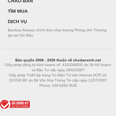
CHÀO BÁN
TÌM MUA
DỊCH VỤ
Bamboo Airways chính thức khai trương Phòng chờ Thương
gia tại Côn Đảo
Bản quyền 2006 - 2026 thuộc về chodansinh.net
Giấy phép đăng ký Kinh doanh số: 4102048591 do Sở Kế Hoạch
và Đầu Tư cấp ngày 28/03/2007
Giấy phép Thiết lập trang Tin Điện Tử trên Internet (ICP) số:
297/GP-BC do Bộ Văn Hóa Thông Tin cấp ngày 12/07/2007
Phone: 028.6258.3536
Phòng trọ
|
https://bdsgroup.vn
https://kqxs123.com