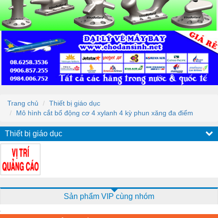
Trang chủ
Thiết bị giáo dục
Mô hình cắt bổ động cơ 4 xylanh 4 kỳ phun xăng đa điểm
Thiết bị giáo dục
Sản phẩm VIP cùng nhóm