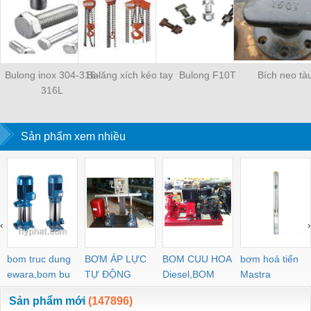
Bulong inox 304-316-
Balăng xích kéo tay
Bulong F10T
Bích neo tà
316L
Sản phẩm xem nhiều
‹
›
bom truc dung
BƠM ÁP LỰC
BOM CUU HOA
bơm hoả tiển
ewara,bom bu
TỰ ĐỘNG
Diesel,BOM
Mastra
ewara
CHUA CHAY
Sản phẩm mới
(147896)