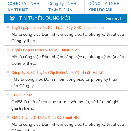
CÔNG TY TNHH
Công Ty TNHH
CÔNG TY TNHH
KỸ THUẬT
Thiết Bị Điện
KINH DOANH
KTECH VIỆT
Nam Quốc Thịnh
DỊCH VỤ XNK
TIN TUYỂN DỤNG MỚI
» Xem tất cả
NAM
PHƯƠNG NAM
Tuyển gấp nhân viên Kỹ Thuật - Cty SMC Engineering
Mô tả công việc Đảm nhiệm công việc tại phòng kỹ thuật của
Công ty theo...
Tuyển Nhanh Nhân Viên Kỹ Thuật- SMC
Mô tả công việc Đảm nhiệm công việc tại phòng kỹ thuật của
Công ty theo...
Công Ty SMC Tuyển Gấp Nhân Viên Kỹ Thuật- Hà Nội
Mô tả công việc Đảm nhiệm công việc tại phòng kỹ thuật
của Công ty...
CM88 jp net
CM88 là nhà cái cá cược trực tuyến uy tín, sở hữu thế giới
giải trí hiện...
SMC Tuyển 01 Nhân Viên Kỹ Thuật-HN
Mô tả công việc Đảm nhiệm công việc tại phòng kỹ thuật của
Công ty theo...