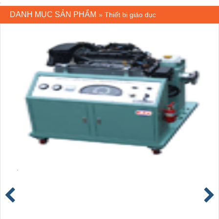
DANH MỤC SẢN PHẨM
»
Thiết bị giáo dục