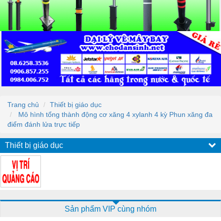
Trang chủ
Thiết bị giáo dục
Mô hình tổng thành động cơ xăng 4 xylanh 4 kỳ Phun xăng đa
điểm đánh lửa trực tiếp
Thiết bị giáo dục
Sản phẩm VIP cùng nhóm