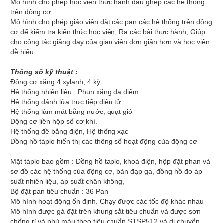
Mô hình cho phép học viên thực hành đấu ghép các hệ thống
trên động cơ.
Mô hình cho phép giáo viên đặt các pan các hệ thống trên động
cơ để kiểm tra kiến thức học viên, Ra các bài thực hành, Giúp
cho công tác giảng dạy của giao viên đơn giản hơn và học viên
dễ hiểu.
Thông số kỹ thuật :
Động cơ xăng 4 xylanh, 4 kỳ
Hệ thống nhiên liệu : Phun xăng đa điểm
Hệ thống đánh lửa trực tiếp điện tử.
Hệ thống làm mát bằng nước, quạt gió
Động cơ liền hộp số cơ khí.
Hệ thống đề bằng điện, Hệ thống xạc
Đồng hồ táplo hiển thị các thông số hoạt động của động cơ
Mặt táplo bao gồm : Đồng hồ taplo, khoá điện, hộp đặt phan và
sơ đồ các hệ thống của động cơ, bàn đạp ga, đồng hồ đo áp
suất nhiên liệu, áp suất chân không,
Bộ đặt pan tiêu chuẩn : 36 Pan
Mô hình hoạt động ổn định. Chạy được các tốc độ khác nhau
Mô hình được gá đặt trên khung sắt tiêu chuẩn và được sơn
chống rỉ và phủ màu theo tiêu chuẩn STSP512.và di chuyển