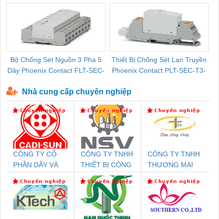
Bộ Chống Sét Nguồn 3 Pha 5
Thiết Bị Chống Sét Lan Truyền
B
Dây Phoenix Contact FLT-SEC-
Phoenix Contact PLT-SEC-T3-
P-T1-3S-440/35-FM - 2908264
230-FM-PT - 2907928
Nhà cung cấp chuyên nghiệp
CÔNG TY CỔ
CÔNG TY TNHH
CÔNG TY TNHH
PHẦN DÂY VÀ
THIẾT BỊ CÔNG
THƯƠNG MẠI
CÁP ĐIỆN
NGHIỆP NIHON
THIÊN ÂN VIỆT
THƯỢNG ĐÌNH
SETSUBI VIỆT
NAM
NAM