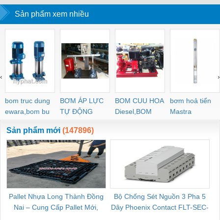
Sản phẩm xem nhiều
‹
›
bom truc dung
BƠM ÁP LỰC
BOM CUU HOA
bơm hoả tiển
ewara,bom bu
TỰ ĐỘNG
Diesel,BOM
Mastra
ewara
CHUA CHAY
Sản phẩm mới
(147896)
Pallet Nhựa Long Thành Đồng
Bộ Chống Sét Nguồn 3 Pha 5
Nai – Cung Cấp Pallet Mới,
Dây Phoenix Contact FLT-SEC-
C
Pallet Cũ Giá Tốt
P-T1-3S-264/50-FM - 2909589