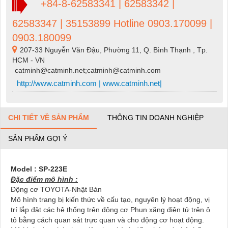
+84-8-62583341 | 62583342 |
62583347 | 35153899 Hotline 0903.170099 |
0903.180099
207-33 Nguyễn Văn Đậu, Phường 11, Q. Bình Thạnh , Tp.
HCM - VN
catminh@catminh.net;catminh@catminh.com
http://www.catminh.com | www.catminh.net|
CHI TIẾT VỀ SẢN PHẨM
THÔNG TIN DOANH NGHIỆP
SẢN PHẨM GỢI Ý
Model : SP-223E
Đặc điểm mô hình :
Động cơ TOYOTA-Nhật Bản
Mô hình trang bị kiến thức về cấu tạo, nguyên lý hoạt động, vị
trí lắp đặt các hệ thống trên động cơ Phun xăng điện tử trên ô
tô bằng cách quan sát trực quan và cho động cơ hoạt động.