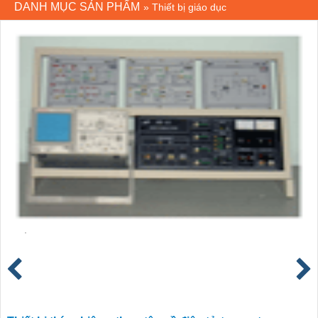
DANH MỤC SẢN PHẨM
»
Thiết bị giáo dục