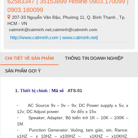
62583347 | 35153899 Hotline 0903.170099 |
0903.180099
207-33 Nguyễn Văn Đậu, Phường 11, Q. Bình Thạnh , Tp.
HCM - VN
catminh@catminh.net;catminh@catminh.com
http://www.catminh.com | www.catminh.net|
CHI TIẾT VỀ SẢN PHẨM
THÔNG TIN DOANH NGHIỆP
SẢN PHẨM GỢI Ý
1
.
Thi
ế
t b
ị
chính
:
Mã số
ATS-01
-
AC Source 9v – 0v – 9v; DC Power supply ± 5v, ±
12v; DC Adjust power 0v
đến
± 15v.
-
Speaker; Adapter; Bộ biến trở 1K – 10K – 100K –
1M.
-
Punction Generator: Vuông, tam giác, sin, Rance:
x1HZ – x 10HZ – x100HZ – x1KHZ – x10KHZ,