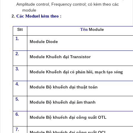
Amplitude control, Frequency control;
có kèm theo các
module
2.
Các Moduel kèm theo :
Stt
Tên
Module
1.
Module Diode
2.
Module Khu
ế
ch
đại
Transistor
3.
Module Khu
ế
ch
đại có phản hồi, mạch tạo sóng
4.
Module
Bộ khuếch đại thuật toán
5.
Module
Bộ khuếch đại âm thanh
6.
Module B
ộ
khu
ế
ch
đại công suất OTL
7.
Module B
ộ
khu
ế
ch
đại công suất
OCL