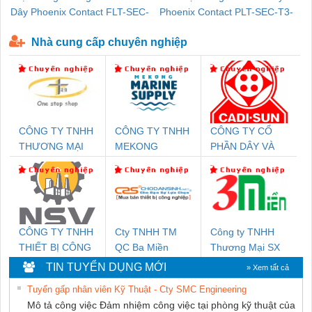
Dây Phoenix Contact FLT-SEC-
Phoenix Contact PLT-SEC-T3-
P-T1-3S-440/35-FM - 2908264
230-FM-PT - 2907928
Nhà cung cấp chuyên nghiệp
CÔNG TY TNHH
CÔNG TY TNHH
CÔNG TY CỔ
THƯƠNG MẠI
MEKONG
PHẦN DÂY VÀ
THIÊN ÂN VIỆT
MARINE
CÁP ĐIỆN
NAM
SUPPLY
THƯỢNG ĐÌNH
CÔNG TY TNHH
Cty TNHH TM
Công ty TNHH
THIẾT BỊ CÔNG
QC Ba Miền
Thương Mại SX
NGHIỆP NIHON
Ba Miền
TIN TUYỂN DỤNG MỚI
» Xem tất cả
SETSUBI VIỆT
Tuyển gấp nhân viên Kỹ Thuật - Cty SMC Engineering
NAM
Mô tả công việc Đảm nhiệm công việc tại phòng kỹ thuật của