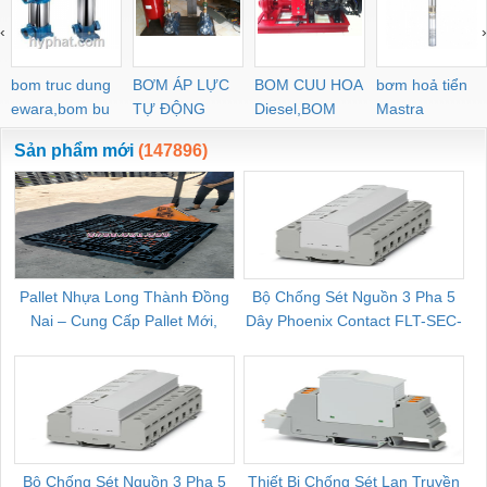
‹
›
bom truc dung
BƠM ÁP LỰC
BOM CUU HOA
bơm hoả tiển
ewara,bom bu
TỰ ĐỘNG
Diesel,BOM
Mastra
ewara
CHUA CHAY
Sản phẩm mới
(147896)
Pallet Nhựa Long Thành Đồng
Bộ Chống Sét Nguồn 3 Pha 5
Nai – Cung Cấp Pallet Mới,
Dây Phoenix Contact FLT-SEC-
C
Pallet Cũ Giá Tốt
P-T1-3S-264/50-FM - 2909589
Bộ Chống Sét Nguồn 3 Pha 5
Thiết Bị Chống Sét Lan Truyền
B