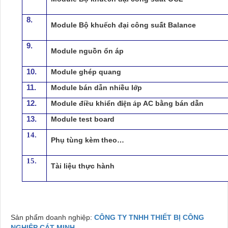
8.
Module B
ộ
khu
ế
ch
đại công suất
Balance
9.
Module
nguồn ổn áp
10.
Module
ghép quang
11.
Module bán
d
ẫ
n nhi
ề
u l
ớ
p
12.
Module
đ
i
ề
u khi
ể
n
điện áp
AC
bằng bán dẫn
13.
Module test board
14.
Phụ tùng kèm theo…
15.
Tài liệu thực hành
Sản phẩm doanh nghiệp:
CÔNG TY TNHH THIẾT BỊ CÔNG
NGHIỆP CÁT MINH