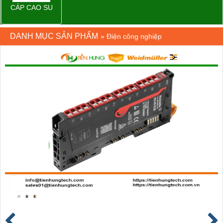
CÁP CAO SU
DANH MỤC SẢN PHẨM
»
Điện công nghiệp