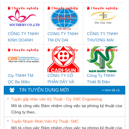
CÔNG TY TNHH
CONG TY TNHH
CÔNG TY TNHH
KINH DOANH
TM-DV DAI
THƯƠNG MẠI
DỊCH VỤ XNK
DONG THANH
THIÊN ÂN VIỆT
PHƯƠNG NAM
NAM
Cty TNHH TM
CÔNG TY CỔ
Công Ty TNHH
QC Ba Miền
PHẦN DÂY VÀ
Thiết Bị Điện
CÁP ĐIỆN
Nam Quốc Thịnh
TIN TUYỂN DỤNG MỚI
» Xem tất cả
THƯỢNG ĐÌNH
Tuyển gấp nhân viên Kỹ Thuật - Cty SMC Engineering
Mô tả công việc Đảm nhiệm công việc tại phòng kỹ thuật của
Công ty theo...
Tuyển Nhanh Nhân Viên Kỹ Thuật- SMC
Mô tả công việc Đảm nhiệm công việc tại phòng kỹ thuật của