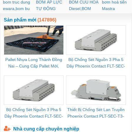
bom truc dung
BƠM ÁP LỰC
BOM CUU HOA
bơm hoả tiển
ewara,bom bu
TỰ ĐỘNG
Diesel,BOM
Mastra
ewara
CHUA CHAY
Sản phẩm mới
(147896)
Pallet Nhựa Long Thành Đồng
Bộ Chống Sét Nguồn 3 Pha 5
Nai – Cung Cấp Pallet Mới,
Dây Phoenix Contact FLT-SEC-
C
Pallet Cũ Giá Tốt
P-T1-3S-264/50-FM - 2909589
Bộ Chống Sét Nguồn 3 Pha 5
Thiết Bị Chống Sét Lan Truyền
B
Dây Phoenix Contact FLT-SEC-
Phoenix Contact PLT-SEC-T3-
P-T1-3S-440/35-FM - 2908264
230-FM-PT - 2907928
Nhà cung cấp chuyên nghiệp