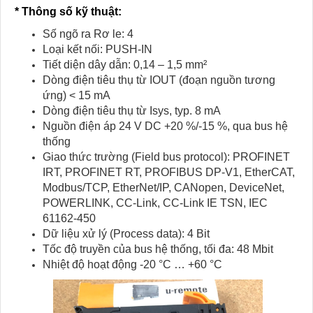
* Thông số kỹ thuật:
Số ngõ ra Rơ le: 4
Loại kết nối: PUSH-IN
Tiết diện dây dẫn: 0,14 – 1,5 mm²
Dòng điện tiêu thụ từ IOUT (đoạn nguồn tương
ứng) < 15 mA
Dòng điện tiêu thụ từ Isys, typ. 8 mA
Nguồn điện áp 24 V DC +20 %/-15 %, qua bus hệ
thống
Giao thức trường (Field bus protocol): PROFINET
IRT, PROFINET RT, PROFIBUS DP-V1, EtherCAT,
Modbus/TCP, EtherNet/IP, CANopen, DeviceNet,
POWERLINK, CC-Link, CC-Link IE TSN, IEC
61162-450
Dữ liệu xử lý (Process data): 4 Bit
Tốc độ truyền của bus hệ thống, tối đa: 48 Mbit
Nhiệt độ hoạt động -20 °C … +60 °C