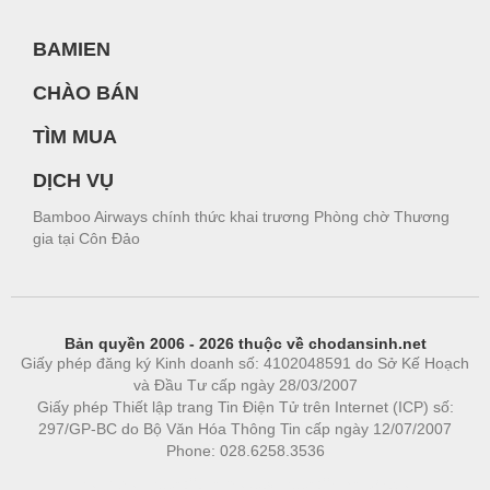
BAMIEN
CHÀO BÁN
TÌM MUA
DỊCH VỤ
Bamboo Airways chính thức khai trương Phòng chờ Thương
gia tại Côn Đảo
Bản quyền 2006 - 2026 thuộc về chodansinh.net
Giấy phép đăng ký Kinh doanh số: 4102048591 do Sở Kế Hoạch
và Đầu Tư cấp ngày 28/03/2007
Giấy phép Thiết lập trang Tin Điện Tử trên Internet (ICP) số:
297/GP-BC do Bộ Văn Hóa Thông Tin cấp ngày 12/07/2007
Phone: 028.6258.3536
Phòng trọ
|
https://bdsgroup.vn
https://kqxs123.com