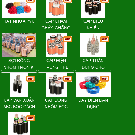
HẠT NHỰA PVC
CÁP CHẬM
CÁP ĐIỀU
CHÁY, CHỐNG
KHIỂN
CHÁY
SỢI ĐỒNG
CÁP ĐIỆN
CÁP TRẦN
NHÔM TRÒN KĨ
TRUNG THẾ
DÙNG CHO
THUẬT ĐIỆN
ĐƯỜNG DÂY
TẢI ĐIỆN TRÊN
KHÔNG
CÁP VẶN XOẮN
CÁP ĐỒNG
DÂY ĐIỆN DÂN
ABC BỌC CÁCH
NHÔM BỌC
DỤNG
ĐIỆN XLPE