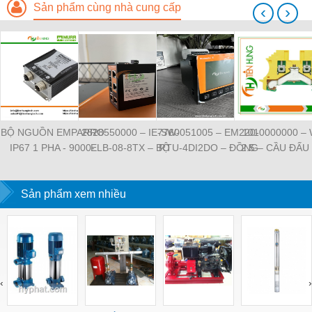
Sản phẩm cùng nhà cung cấp
‹
›
BỘ NGUỒN EMPARRO
2828550000 – IE-SW-
7760051005 – EM220-
1010000000 –
IP67 1 PHA - 9000-
ELB-08-8TX – BỘ
RTU-4DI2DO – ĐỒNG
2.5 – CẦU ĐẤU
11112-1962020 -
CHIA MẠNG 8 CỔNG
HỒ ĐO DÒNG ĐIỆN,
NỐI ĐẤT –
EMPARRO IP67
RJ45 – WEIDMULLER
ĐO ĐIỆN ÁP –
WEIDMULLE
POWER SUPPLY 1-
Sản phẩm xem nhiều
WEIDMULLER
TIENHUNGTE
PHASE
‹
›