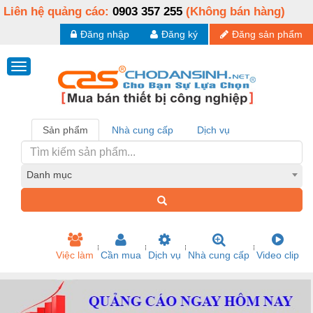
Liên hệ quảng cáo:
0903 357 255
(Không bán hàng)
Đăng nhập
Đăng ký
Đăng sản phẩm
Sản phẩm
Nhà cung cấp
Dịch vụ
Danh mục
Việc làm
Cần mua
Dịch vụ
Nhà cung cấp
Video clip