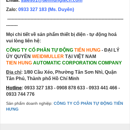
Email:
sales01@tienhungtech.com
Zalo:
0933 327 183
(Ms. Duyên)
--------------------------------------------------------------------------------
--------
Mọi chi tiết về sản phẩm thiết bị điện - tự động hoá
vui lòng liên hệ:
CÔNG TY CỔ PHẦN TỰ ĐỘNG
TIẾN HƯNG
- ĐẠI LÝ
ỦY QUYỀN
WEIDMULLER
TẠI VIỆT NAM
TIEN HUNG
AUTOMATIC CORPORATION COMPANY
Địa chỉ
:
1/80 Cầu Xéo, Phường Tân Sơn Nhì, Quận
Tân Phú, Thành phố Hồ Chí Minh
Hotline
: 0933 327 183 - 0908 878 633 - 0933 441 466 -
0933 744 776
Sản phẩm doanh nghiệp:
CÔNG TY CỔ PHẦN TỰ ĐỘNG TIẾN
HƯNG