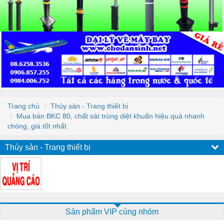
Trang chủ
Thủy sản - Trang thiết bị
Mua bán BKC 80, chất sát trùng diệt khuẩn hiệu quả nhanh
chóng, giá tốt nhất
Thủy sản - Trang thiết bị
Sản phẩm VIP cùng nhóm