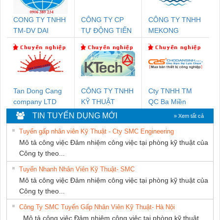
CONG TY TNHH
CÔNG TY CP
CÔNG TY TNHH
TM-DV DAI
TỰ ĐỘNG TIẾN
MEKONG
DONG THANH
HƯNG
MARINE
SUPPLY
Tan Dong Cang
CÔNG TY TNHH
Cty TNHH TM
company LTD
KỸ THUẬT
QC Ba Miền
KTECH VIỆT
TIN TUYỂN DỤNG MỚI
» Xem tất cả
NAM
Tuyển gấp nhân viên Kỹ Thuật - Cty SMC Engineering
Mô tả công việc Đảm nhiệm công việc tại phòng kỹ thuật của
Công ty theo...
Tuyển Nhanh Nhân Viên Kỹ Thuật- SMC
Mô tả công việc Đảm nhiệm công việc tại phòng kỹ thuật của
Công ty theo...
Công Ty SMC Tuyển Gấp Nhân Viên Kỹ Thuật- Hà Nội
Mô tả công việc Đảm nhiệm công việc tại phòng kỹ thuật