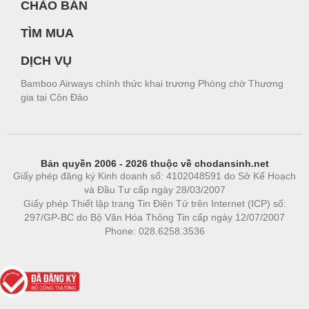
CHÀO BÁN
TÌM MUA
DỊCH VỤ
Bamboo Airways chính thức khai trương Phòng chờ Thương
gia tại Côn Đảo
Bản quyền 2006 - 2026 thuộc về chodansinh.net
Giấy phép đăng ký Kinh doanh số: 4102048591 do Sở Kế Hoạch
và Đầu Tư cấp ngày 28/03/2007
Giấy phép Thiết lập trang Tin Điện Tử trên Internet (ICP) số:
297/GP-BC do Bộ Văn Hóa Thông Tin cấp ngày 12/07/2007
Phone: 028.6258.3536
Phòng trọ
|
https://bdsgroup.vn
https://kqxs123.com