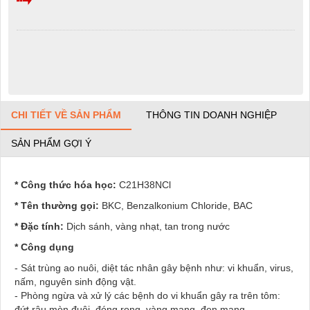
CHI TIẾT VỀ SẢN PHẨM
THÔNG TIN DOANH NGHIỆP
SẢN PHẨM GỢI Ý
* Công thức hóa học:
C21H38NCl
* Tên thường gọi:
BKC, Benzalkonium Chloride, BAC
* Đặc tính:
Dịch sánh, vàng nhạt, tan trong nước
* Công dụng
- Sát trùng ao nuôi, diệt tác nhân gây bệnh như: vi khuẩn, virus,
nấm, nguyên sinh động vật.
- Phòng ngừa và xử lý các bệnh do vi khuẩn gây ra trên tôm:
đứt râu mòn đuôi, đóng rong, vàng mang, đen mang.