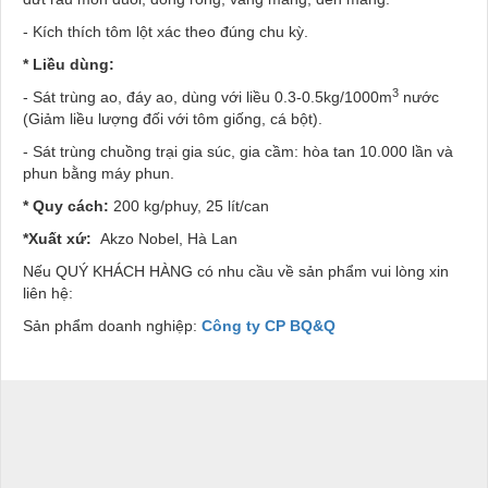
- Kích thích tôm lột xác theo đúng chu kỳ.
* Liều dùng:
3
- Sát trùng ao, đáy ao, dùng với liều 0.3-0.5kg/1000m
nước
(Giảm liều lượng đối với tôm giống, cá bột).
- Sát trùng chuồng trại gia súc, gia cầm: hòa tan 10.000 lần và
phun bằng máy phun.
* Quy cách:
200 kg/phuy, 25 lít/can
*Xuất xứ:
Akzo Nobel, Hà Lan
Nếu QUÝ KHÁCH HÀNG có nhu cầu về sản phẩm vui lòng xin
liên hệ:
Sản phẩm doanh nghiệp:
Công ty CP BQ&Q