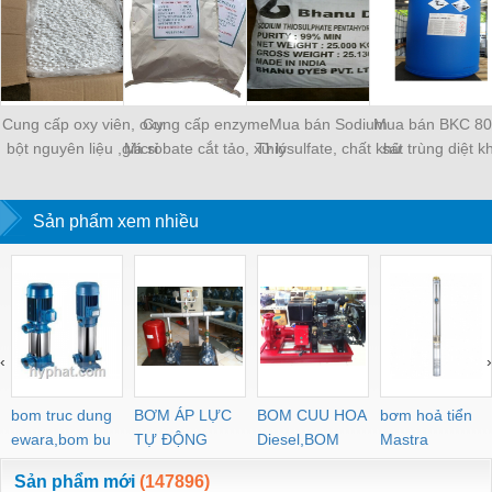
Cung cấp oxy viên, oxy
Cung cấp enzyme
Mua bán Sodium
Mua bán BKC 80,
bột nguyên liệu ,giá sỉ
Microbate cắt tảo, xử lý
Thiosulfate, chất khử
sát trùng diệt 
nước ao nuôi
clo, thuốc trừ sâu, xử lý
hiệu quả nhanh 
nước, giá sỉ
giá tốt nhất
Sản phẩm xem nhiều
‹
›
bom truc dung
BƠM ÁP LỰC
BOM CUU HOA
bơm hoả tiển
ewara,bom bu
TỰ ĐỘNG
Diesel,BOM
Mastra
ewara
CHUA CHAY
Sản phẩm mới
(147896)