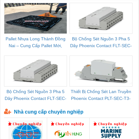
Pallet Nhựa Long Thành Đồng
Bộ Chống Sét Nguồn 3 Pha 5
Nai – Cung Cấp Pallet Mới,
Dây Phoenix Contact FLT-SEC-
C
Pallet Cũ Giá Tốt
P-T1-3S-264/50-FM - 2909589
Bộ Chống Sét Nguồn 3 Pha 5
Thiết Bị Chống Sét Lan Truyền
B
Dây Phoenix Contact FLT-SEC-
Phoenix Contact PLT-SEC-T3-
P-T1-3S-440/35-FM - 2908264
230-FM-PT - 2907928
Nhà cung cấp chuyên nghiệp