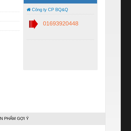
Công ty CP BQ&Q
01693920448
N PHẨM GỢI Ý