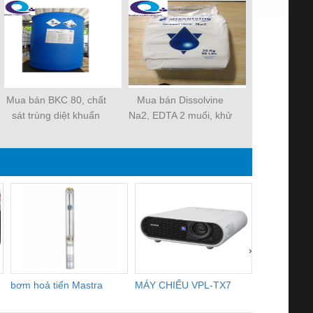
Mua bán BKC 80, chất
Mua bán Dissolvine
Mua bán kho
sát trùng diệt khuẩn
Na2, EDTA 2 muối, khử
MgCl2, KCl
hiệu quả nhanh chóng,
phèn, cô lập kim loại
cứng vỏ, n
giá tốt nhất
nặng, Giá cạnh tranh
thân đục cơ G
›
bơm hoả tiển Mastra
MÁY CHIẾU VPL-TX7
BOM DINH
WHITE