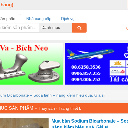
 hàng)
Sản phẩm
Nhà cung cấp
Dịch vụ
Danh mục
V
um Bicarbonate – Soda lạnh – nâng kiềm hiệu quả, Giá sỉ
MỤC SẢN PHẨM
»
Thủy sản - Trang thiết bị
Mua bán Sodium Bicarbonate – Sod
nâng kiềm hiệu quả, Giá sỉ