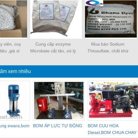
y viên, oxy
Cung cấp enzyme
Mua bán Sodium
iệu ,giá sỉ
Microbate cắt tảo, xử lý
Thiosulfate, chất khử
nước ao nuôi
clo, thuốc trừ sâu, xử lý
nước, giá sỉ
ẩm xem nhiều
dung ewara,bom
BƠM ÁP LỰC TỰ ĐỘNG
BOM CUU HOA
Diesel,BOM CHUA CHAY