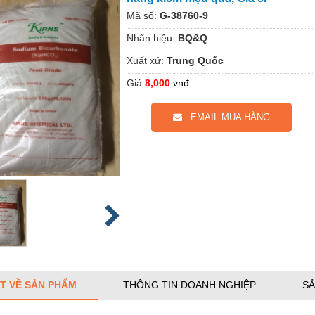
Mã số:
G-38760-9
Nhãn hiệu:
BQ&Q
Xuất xứ:
Trung Quốc
Giá:
8,000
vnđ
EMAIL MUA HÀNG
ẾT VỀ SẢN PHẨM
THÔNG TIN DOANH NGHIỆP
SẢ