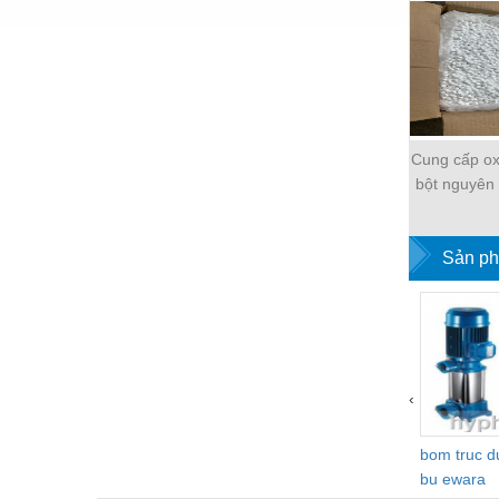
Hóa chất-Trang thiết bị
Kệ công nghiệp
Khí nén - Thiết bị
Khuôn mẫu - Phụ tùng
Cung cấp ox
Lọc công nghiệp
bột nguyên l
Máy công cụ - Phụ tùng
Mỏ - Trang thiết bị
Sản ph
Mô tơ - Hộp số
Môi trường - Thiết bị
Nâng hạ - Trang thiết bị
‹
Nội - Ngoại thất - văn phòng
Nồi hơi - Trang thiết bị
bom truc 
bu ewara
Nông nghiệp - Thiết bị