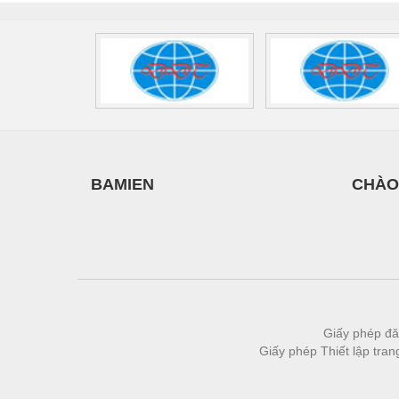
Thiết bị làm sạch
Thiết bị sơn - Sơn
Thiết bị nhà bếp
Thiết bị nhiệt
Thiêt bị PCCC
Thiết bị truyền động
BAMIEN
CHÀO
Thiết bị văn phòng
Thiết bị viễn thông
Thủy lực-Thiết bị
Thủy sản - Trang thiết bị
Tự động hoá
Giấy phép đă
Giấy phép Thiết lập tra
Van - Co các loại
Vật liệu mài mòn