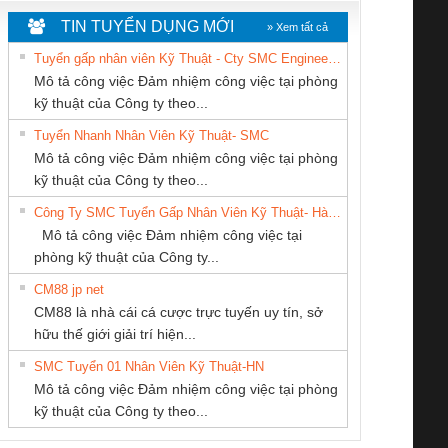
TIN TUYỂN DỤNG MỚI
» Xem tất cả
Tuyển gấp nhân viên Kỹ Thuật - Cty SMC Engineering
Mô tả công việc Đảm nhiệm công việc tại phòng
kỹ thuật của Công ty theo...
Tuyển Nhanh Nhân Viên Kỹ Thuật- SMC
CÔNG TY CP TỰ
CÔNG TY TNHH
CÔNG TY TNHH
 Le An Toàn
Bộ giám sát chuỗi
Bộ giám sát dòng
Bộ ng
Mô tả công việc Đảm nhiệm công việc tại phòng
ĐỘNG TIẾN
THƯƠNG MẠI
THƯƠNG MẠI
enix Contact
tấm pin
điện chuỗi
ray W
kỹ thuật của Công ty theo...
HƯNG
THIÊN ÂN VIỆT
DỊCH VỤ KỸ
6960 – PSR-
TRANSCLINIC 16I+
TRANSCLINIC 16I+
BAS 
Công Ty SMC Tuyển Gấp Nhân Viên Kỹ Thuật- Hà Nội
NAM
THUẬT ĐIỆN CƠ
SCP-
1K5 L (2433950000)
(2008130000)
(28
Mô tả công việc Đảm nhiệm công việc tại
GIA HƯNG PHÁT
/FSP/2X1/1X2
phòng kỹ thuật của Công ty...
CM88 jp net
Công ty TNHH
Tan Dong Cang
CÔNG TY TNHH
CM88 là nhà cái cá cược trực tuyến uy tín, sở
Thương Mại SX Ba
company LTD
THIẾT BỊ CÔNG
iám sát chuỗi
Bộ chỉnh lưu nguồn
Nẹp nhôm chống
Bộ c
hữu thế giới giải trí hiện...
Miền
NGHIỆP NIHON
tấm pin
điện TRANSCLINIC
trơn Đà Nẵng
giám 
SETSUBI VIỆT
SMC Tuyển 01 Nhân Viên Kỹ Thuật-HN
SCLINIC 16I+
BKE 1K5.4
Sola
NAM
Mô tả công việc Đảm nhiệm công việc tại phòng
 (2502520000)
(7791400879)2. Giá
TRAN
kỹ thuật của Công ty theo...
1K5.4