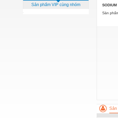
Sản phẩm VIP cùng nhóm
SODIUM
Dịch vụ - Thi công
Sản phẩm
Điện công nghiệp
Điện gia dụng
Điện Lạnh
Đóng tàu Thiết bị
Đúc chính xác Thiết bị
Dụng cụ cầm tay
Dụng cụ cắt gọt
Dụng cụ điện
Dụng cụ đo
Gỗ - Trang thiết bị
Sản 
Hàn cắt - Thiết bị