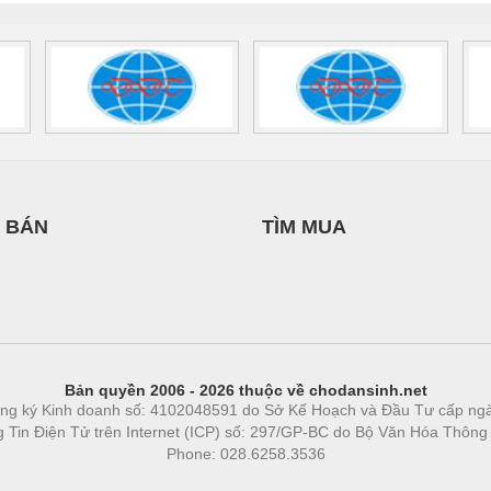
 BÁN
TÌM MUA
Bản quyền 2006 - 2026 thuộc về chodansinh.net
ng ký Kinh doanh số: 4102048591 do Sở Kế Hoạch và Đầu Tư cấp ng
ng Tin Điện Tử trên Internet (ICP) số: 297/GP-BC do Bộ Văn Hóa Thông
Phone: 028.6258.3536
Phòng trọ
|
https://bdsgroup.vn
https://kqxs123.com