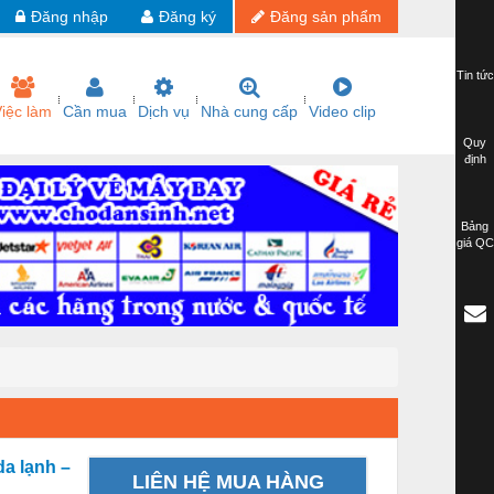
Đăng nhập
Đăng ký
Đăng sản phẩm
Tin tức
iệc làm
Cần mua
Dịch vụ
Nhà cung cấp
Video clip
Quy
định
Bảng
giá QC
a lạnh –
LIÊN HỆ MUA HÀNG