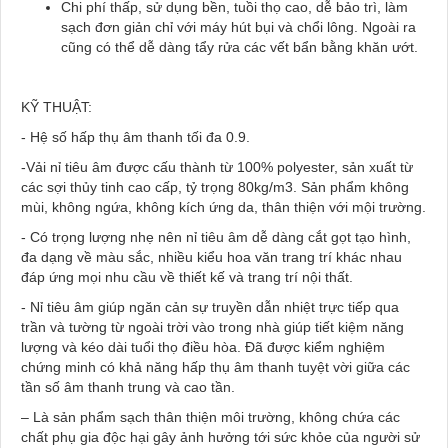
Chi phí thấp, sử dụng bền, tuồi thọ cao, dễ bảo trì, làm
sạch đơn giản chỉ với máy hút bụi và chổi lông. Ngoài ra
cũng có thể dễ dàng tẩy rửa các vết bẩn bằng khăn ướt.
KỸ THUẬT:
- Hệ số hấp thụ âm thanh tối đa 0.9.
-Vải nỉ tiêu âm được cấu thành từ 100% polyester, sản xuất từ
các sợi thủy tinh cao cấp, tỷ trọng 80kg/m3. Sản phẩm không
mùi, không ngứa, không kích ứng da, thân thiện với mội trường.
- Có trọng lượng nhẹ nên nỉ tiêu âm dễ dàng cắt gọt tạo hình,
đa dạng về màu sắc, nhiều kiểu hoa văn trang trí khác nhau
đáp ứng mọi nhu cầu về thiết kế và trang trí nội thất.
- Nỉ tiêu âm giúp ngăn cản sự truyền dẫn nhiệt trực tiếp qua
trần và tường từ ngoài trời vào trong nhà giúp tiết kiệm năng
lượng và kéo dài tuổi thọ điều hòa. Đã được kiểm nghiệm
chứng minh có khả năng hấp thụ âm thanh tuyệt vời giữa các
tần số âm thanh trung và cao tần.
– Là sản phẩm sạch thân thiện môi trường, không chứa các
chất phụ gia độc hại gây ảnh hưởng tới sức khỏe của người sử