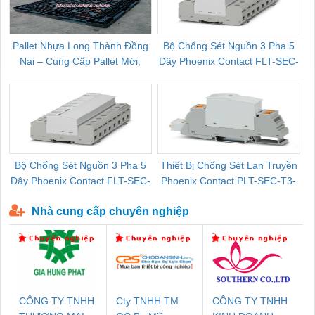
Pallet Nhựa Long Thành Đồng
Bộ Chống Sét Nguồn 3 Pha 5
Nai – Cung Cấp Pallet Mới,
Dây Phoenix Contact FLT-SEC-
C
Pallet Cũ Giá Tốt
P-T1-3S-264/50-FM - 2909589
Bộ Chống Sét Nguồn 3 Pha 5
Thiết Bị Chống Sét Lan Truyền
B
Dây Phoenix Contact FLT-SEC-
Phoenix Contact PLT-SEC-T3-
P-T1-3S-440/35-FM - 2908264
230-FM-PT - 2907928
Nhà cung cấp chuyên nghiệp
CÔNG TY TNHH
Cty TNHH TM
CÔNG TY TNHH