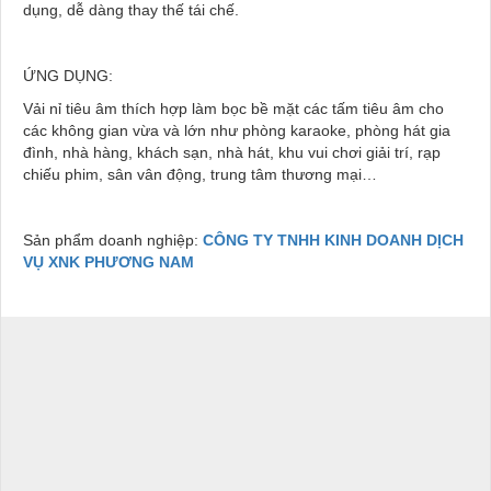
dụng, dễ dàng thay thế tái chế.
ỨNG DỤNG:
Vải nỉ tiêu âm thích hợp làm bọc bề mặt các tấm tiêu âm cho
các không gian vừa và lớn như phòng karaoke, phòng hát gia
đình, nhà hàng, khách sạn, nhà hát, khu vui chơi giải trí, rạp
chiếu phim, sân vân động, trung tâm thương mại…
Sản phẩm doanh nghiệp:
CÔNG TY TNHH KINH DOANH DỊCH
VỤ XNK PHƯƠNG NAM