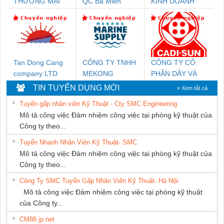
THƯƠNG MẠI
QC Ba Miền
KINH DOANH
DỊCH VỤ KỸ
DỊCH VỤ XNK
THUẬT ĐIỆN CƠ
PHƯƠNG NAM
GIA HƯNG PHÁT
Tan Dong Cang
CÔNG TY TNHH
CÔNG TY CỔ
company LTD
MEKONG
PHẦN DÂY VÀ
MARINE
CÁP ĐIỆN
TIN TUYỂN DỤNG MỚI
» Xem tất cả
SUPPLY
THƯỢNG ĐÌNH
Tuyển gấp nhân viên Kỹ Thuật - Cty SMC Engineering
Mô tả công việc Đảm nhiệm công việc tại phòng kỹ thuật của
Công ty theo...
Tuyển Nhanh Nhân Viên Kỹ Thuật- SMC
Mô tả công việc Đảm nhiệm công việc tại phòng kỹ thuật của
Công ty theo...
Công Ty SMC Tuyển Gấp Nhân Viên Kỹ Thuật- Hà Nội
Mô tả công việc Đảm nhiệm công việc tại phòng kỹ thuật
của Công ty...
CM88 jp net