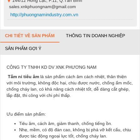
144/12 Hồng Lạc, P.11, Q.Tân Bình
sales.xnkphuongnam@gmail.com
http://phuongnamindustry.com.vn
CHI TIẾT VỀ SẢN PHẨM
THÔNG TIN DOANH NGHIỆP
SẢN PHẨM GỢI Ý
CÔNG TY TNHH KD DV XNK PHƯƠNG NAM
T
ấm
nỉ tiêu âm
là sản phẩm cách âm cách nhiệt, thân thiện
với môi trường, không độc hại, chịu được nước, chống ẩm mốc,
chống cháy lan, có khả năng cách nhiệt tốt, dễ dàng cắt ghép,
lắp đặt, thi công với chi phí thấp.
Ưu điểm sản phẩm:
Tiêu âm, cách âm, giảm thanh, chống tiếng ồn.
Nhẹ, mềm, có độ đàn cao, không bị phá vỡ kết cấu, chịu
được tác động ngoại lực tốt, chống cháy lan.