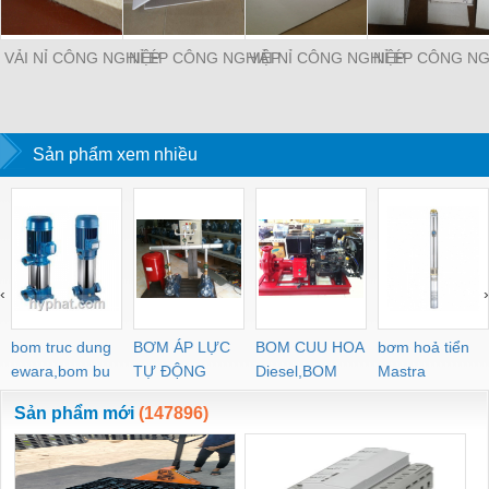
VẢI NỈ CÔNG NGHIỆP
NỈ ÉP CÔNG NGHIỆP
VẢI NỈ CÔNG NGHIỆP
NỈ ÉP CÔNG NG
Sản phẩm xem nhiều
‹
›
bom truc dung
BƠM ÁP LỰC
BOM CUU HOA
bơm hoả tiển
ewara,bom bu
TỰ ĐỘNG
Diesel,BOM
Mastra
ewara
CHUA CHAY
Sản phẩm mới
(147896)