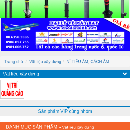
Trang chủ
Vật liệu xây dựng
NỈ TIÊU ÂM, CÁCH ÂM
Vật liệu xây dựng
Sản phẩm VIP cùng nhóm
DANH MỤC SẢN PHẨM
»
Vật liệu xây dựng