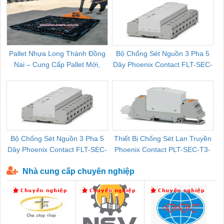
Pallet Nhựa Long Thành Đồng
Bộ Chống Sét Nguồn 3 Pha 5
Nai – Cung Cấp Pallet Mới,
Dây Phoenix Contact FLT-SEC-
C
Pallet Cũ Giá Tốt
P-T1-3S-264/50-FM - 2909589
Bộ Chống Sét Nguồn 3 Pha 5
Thiết Bị Chống Sét Lan Truyền
B
Dây Phoenix Contact FLT-SEC-
Phoenix Contact PLT-SEC-T3-
P-T1-3S-440/35-FM - 2908264
230-FM-PT - 2907928
Nhà cung cấp chuyên nghiệp