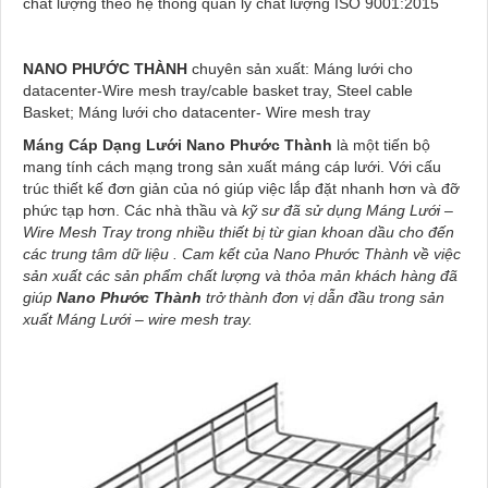
chất lượng theo hệ thống quản lý chất lượng ISO 9001:2015
NANO PHƯỚC THÀNH
chuyên sản xuất: Máng lưới cho
datacenter-Wire mesh tray/cable basket tray, Steel cable
Basket; Máng lưới cho datacenter- Wire mesh tray
Máng Cáp Dạng Lưới
Nano Phước Thành
là một tiến bộ
mang tính cách mạng trong sản xuất máng cáp lưới. Với cấu
trúc thiết kế đơn giản của nó giúp việc lắp đặt nhanh hơn và đỡ
phức tạp hơn. Các nhà thầu và
kỹ sư đã sử dụng Máng Lưới –
Wire Mesh Tray trong nhiều thiết bị từ gian khoan dầu cho đến
các trung tâm dữ liệu . Cam kết của Nano Phước Thành về việc
sản xuất các sản phẩm chất lượng và thỏa mản khách hàng đã
giúp
Nano Phước Thành
trở thành đơn vị dẫn đầu trong sản
xuất Máng Lưới – wire mesh tray.