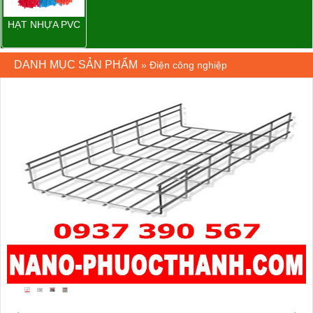
HẠT NHỰA PVC
DANH MỤC SẢN PHẨM
»
Điện công nghiệp