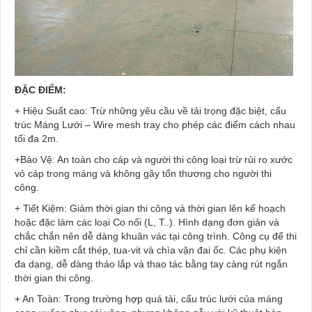
ĐẶC ĐIỂM:
+ Hiệu Suất cao: Trừ những yêu cầu về tải trọng đặc biệt, cấu
trúc Máng Lưới – Wire mesh tray cho phép các điểm cách nhau
tối đa 2m.
+Bảo Vệ: An toàn cho cáp và người thi công loại trừ rủi ro xước
vỏ cáp trong máng và không gây tổn thương cho người thi
công.
+ Tiết Kiệm: Giảm thời gian thi công và thời gian lên kế hoạch
hoặc đặc làm các loại Co nối (L, T..). Hình dạng đơn giản và
chắc chắn nên dễ dàng khuân vác tại công trình. Công cụ để thi
chỉ cần kiềm cắt thép, tua-vit và chìa vặn đai ốc. Các phụ kiện
đa dạng, dễ dàng tháo lắp và thao tác bằng tay càng rút ngắn
thời gian thi công.
+ An Toàn: Trong trường hợp quá tải, cấu trúc lưới của máng