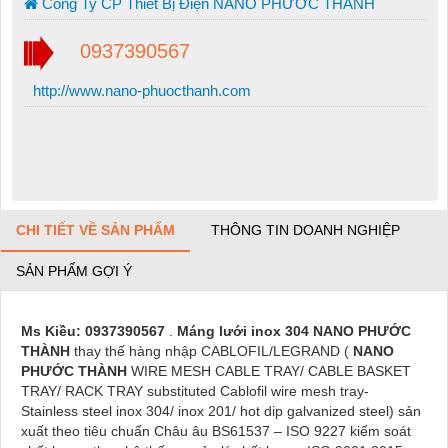
Công Ty CP Thiết Bị Điện NANO PHƯỚC THÀNH
0937390567
http://www.nano-phuocthanh.com
CHI TIẾT VỀ SẢN PHẨM
THÔNG TIN DOANH NGHIỆP
SẢN PHẨM GỢI Ý
Ms Kiều:
0937390567
.
Máng lưới inox 304
NANO PHƯỚC
THÀNH
thay thế hàng nhập CABLOFIL/LEGRAND (
NANO
PHƯỚC THÀNH
WIRE MESH CABLE TRAY/ CABLE BASKET
TRAY/ RACK TRAY substituted Cablofil wire mesh tray-
Stainless steel inox 304/ inox 201/ hot dip galvanized steel) sản
xuất theo tiêu chuẩn Châu âu BS61537 – ISO 9227 kiểm soát