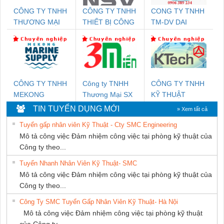
CÔNG TY TNHH
CÔNG TY TNHH
CONG TY TNHH
THƯƠNG MẠI
THIẾT BỊ CÔNG
TM-DV DAI
THIÊN ÂN VIỆT
NGHIỆP NIHON
DONG THANH
NAM
SETSUBI VIỆT
NAM
CÔNG TY TNHH
Công ty TNHH
CÔNG TY TNHH
MEKONG
Thương Mại SX
KỸ THUẬT
MARINE SUPPLY
Ba Miền
KTECH VIỆT
TIN TUYỂN DỤNG MỚI
» Xem tất cả
NAM
Tuyển gấp nhân viên Kỹ Thuật - Cty SMC Engineering
Mô tả công việc Đảm nhiệm công việc tại phòng kỹ thuật của
Công ty theo...
Tuyển Nhanh Nhân Viên Kỹ Thuật- SMC
Mô tả công việc Đảm nhiệm công việc tại phòng kỹ thuật của
Công ty theo...
Công Ty SMC Tuyển Gấp Nhân Viên Kỹ Thuật- Hà Nội
Mô tả công việc Đảm nhiệm công việc tại phòng kỹ thuật
của Công ty...