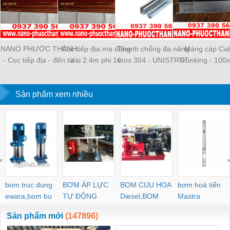
NANO PHƯỚC THÀNH
Cọc tiếp địa mạ đồng
Thanh chống đa năng
Máng cáp Ca
- Cọc tiếp địa - đến từ
dài 2.4m phi 16
inox 304 - UNISTRUT
Trunking - 100x
Việt Nam có những loại
41 x 41 X 2.0 - NANO
NANO PHƯỚC 
nào?
PHƯỚC THÀNH
Sản phẩm xem nhiều
‹
›
bom truc dung
BƠM ÁP LỰC
BOM CUU HOA
bơm hoả tiển
ewara,bom bu
TỰ ĐỘNG
Diesel,BOM
Mastra
ewara
CHUA CHAY
Sản phẩm mới
(147896)