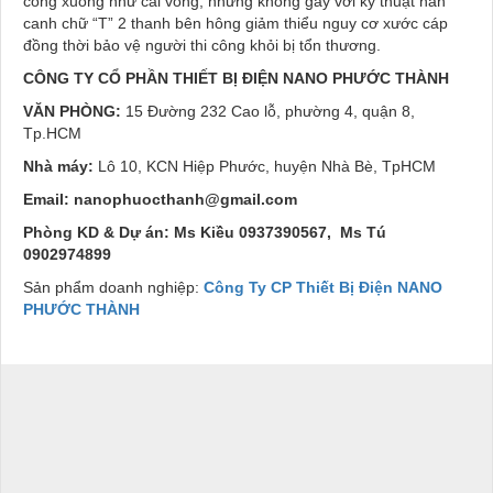
cong xuống như cái võng, nhưng không gẫy với kỹ thuật hàn
canh chữ “T” 2 thanh bên hông giảm thiểu nguy cơ xước cáp
đồng thời bảo vệ người thi công khỏi bị tổn thương.
CÔNG TY CỔ PHẦN THIẾT BỊ ĐIỆN
NANO PHƯỚC THÀNH
VĂN PHÒNG:
15 Đường 232 Cao lỗ, phường 4, quận 8,
Tp.HCM
Nhà máy:
Lô 10, KCN Hiệp Phước, huyện Nhà Bè, TpHCM
Email:
nanophuocthanh@gmail.com
Phòng KD & Dự án:
Ms Kiều 0937390567, Ms Tú
0902974899
Sản phẩm doanh nghiệp:
Công Ty CP Thiết Bị Điện NANO
PHƯỚC THÀNH