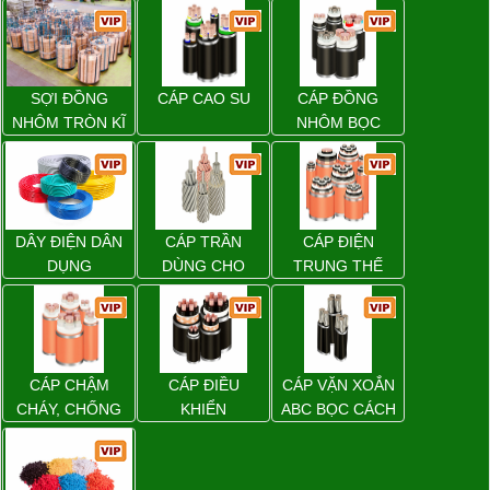
SỢI ĐỒNG
CÁP CAO SU
CÁP ĐỒNG
NHÔM TRÒN KĨ
NHÔM BỌC
THUẬT ĐIỆN
DÂY ĐIỆN DÂN
CÁP TRẦN
CÁP ĐIỆN
DỤNG
DÙNG CHO
TRUNG THẾ
ĐƯỜNG DÂY
TẢI ĐIỆN TRÊN
KHÔNG
CÁP CHẬM
CÁP ĐIỀU
CÁP VẶN XOẮN
CHÁY, CHỐNG
KHIỂN
ABC BỌC CÁCH
CHÁY
ĐIỆN XLPE