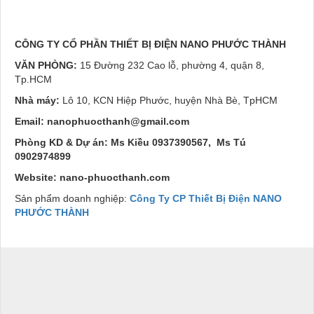
CÔNG TY CỔ PHẦN THIẾT BỊ ĐIỆN
NANO PHƯỚC THÀNH
VĂN PHÒNG:
15 Đường 232 Cao lỗ, phường 4, quận 8,
Tp.HCM
Nhà máy:
Lô 10, KCN Hiệp Phước, huyện Nhà Bè, TpHCM
Email:
nanophuocthanh@gmail.com
Phòng KD & Dự án:
Ms Kiều 0937390567, Ms Tú
0902974899
Website:
nano-phuocthanh.com
Sản phẩm doanh nghiệp:
Công Ty CP Thiết Bị Điện NANO
PHƯỚC THÀNH