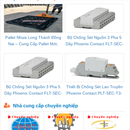
Pallet Nhựa Long Thành Đồng
Bộ Chống Sét Nguồn 3 Pha 5
Nai – Cung Cấp Pallet Mới,
Dây Phoenix Contact FLT-SEC-
C
Pallet Cũ Giá Tốt
P-T1-3S-264/50-FM - 2909589
Bộ Chống Sét Nguồn 3 Pha 5
Thiết Bị Chống Sét Lan Truyền
B
Dây Phoenix Contact FLT-SEC-
Phoenix Contact PLT-SEC-T3-
P-T1-3S-440/35-FM - 2908264
230-FM-PT - 2907928
Nhà cung cấp chuyên nghiệp