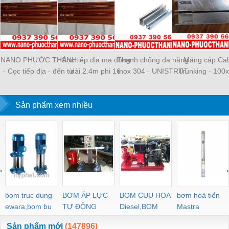
NANO PHƯỚC THÀNH
Cọc tiếp địa mạ đồng
Thanh chống đa năng
Máng cáp Ca
- Cọc tiếp địa - đến từ
dài 2.4m phi 16
inox 304 - UNISTRUT
Trunking - 100x
Việt Nam có những loại
41 x 41 X 2.0 - NANO
NANO PHƯỚC 
nào?
PHƯỚC THÀNH
Sản phẩm xem nhiều
‹
›
bom truc dung
BƠM ÁP LỰC
BOM CUU HOA
bơm hoả tiển
ewara,bom bu
TỰ ĐỘNG
Diesel,BOM
Mastra
ewara
CHUA CHAY
Sản phẩm mới
(147896)