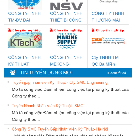
CONG TY TNHH
CÔNG TY TNHH
CÔNG TY TNHH
TM-DV DAI
THIẾT BỊ CÔNG
THƯƠNG MẠI
DONG THANH
NGHIỆP NIHON
THIÊN ÂN VIỆT
SETSUBI VIỆT
NAM
NAM
CÔNG TY TNHH
CÔNG TY TNHH
Cty TNHH TM
KỸ THUẬT
MEKONG
QC Ba Miền
KTECH VIỆT
MARINE
TIN TUYỂN DỤNG MỚI
» Xem tất cả
NAM
SUPPLY
Tuyển gấp nhân viên Kỹ Thuật - Cty SMC Engineering
Mô tả công việc Đảm nhiệm công việc tại phòng kỹ thuật của
Công ty theo...
Tuyển Nhanh Nhân Viên Kỹ Thuật- SMC
Mô tả công việc Đảm nhiệm công việc tại phòng kỹ thuật của
Công ty theo...
Công Ty SMC Tuyển Gấp Nhân Viên Kỹ Thuật- Hà Nội
Mô tả công việc Đảm nhiệm công việc tại phòng kỹ thuật