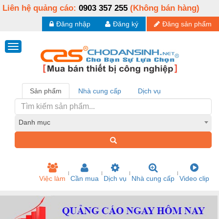
Liên hệ quảng cáo:
0903 357 255
(Không bán hàng)
Đăng nhập
Đăng ký
Đăng sản phẩm
Sản phẩm
Nhà cung cấp
Dịch vụ
Danh mục
Việc làm
Cần mua
Dịch vụ
Nhà cung cấp
Video clip