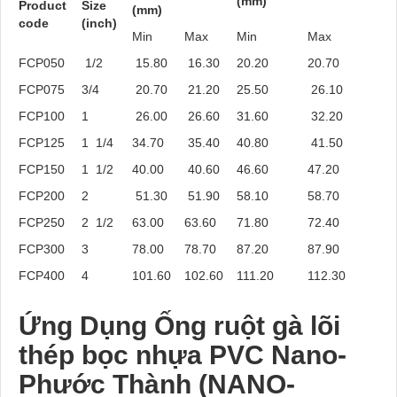
(mm)
Product
Size
(mm)
code
(inch)
Min
Max
Min
Max
FCP050
1/2
15.80
16.30
20.20
20.70
FCP075
3/4
20.70
21.20
25.50
26.10
FCP100
1
26.00
26.60
31.60
32.20
FCP125
1 1/4
34.70
35.40
40.80
41.50
FCP150
1 1/2
40.00
40.60
46.60
47.20
FCP200
2
51.30
51.90
58.10
58.70
FCP250
2 1/2
63.00
63.60
71.80
72.40
FCP300
3
78.00
78.70
87.20
87.90
FCP400
4
101.60
102.60
111.20
112.30
Ứng Dụng
Ống ruột gà lõi
thép bọc nhựa PVC
Nano-
Phước Thành (NANO-