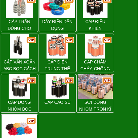
CÁP TRẦN
DÂY ĐIỆN DÂN
CÁP ĐIỀU
DÙNG CHO
DỤNG
KHIỂN
ĐƯỜNG DÂY
TẢI ĐIỆN TRÊN
KHÔNG
CÁP VẶN XOẮN
CÁP ĐIỆN
CÁP CHẬM
ABC BỌC CÁCH
TRUNG THẾ
CHÁY, CHỐNG
ĐIỆN XLPE
CHÁY
CÁP ĐỒNG
CÁP CAO SU
SỢI ĐỒNG
NHÔM BỌC
NHÔM TRÒN KĨ
THUẬT ĐIỆN