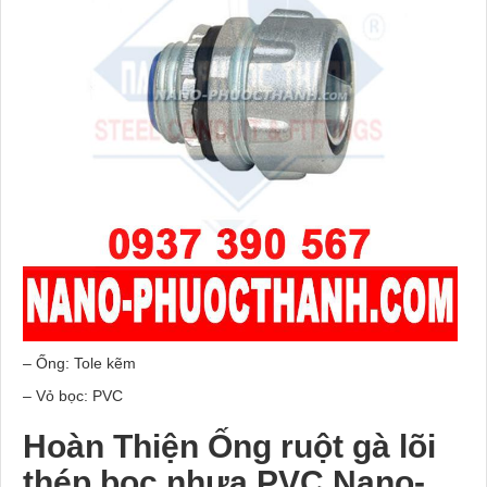
– Ống: Tole kẽm
– Vỏ bọc: PVC
Hoàn Thiện Ống ruột gà lõi
thép bọc nhựa PVC Nano-