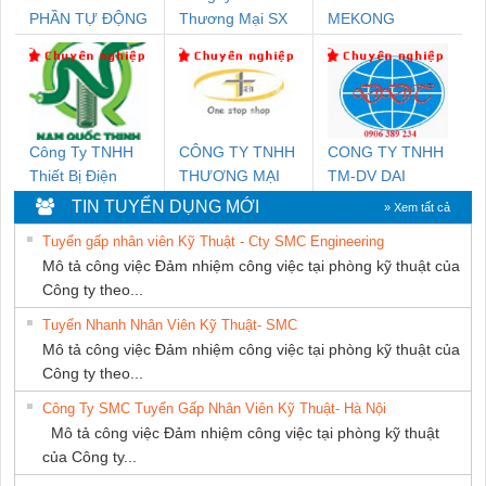
PHẦN TỰ ĐỘNG
Thương Mại SX
MEKONG
TIẾN HƯNG
Ba Miền
MARINE
SUPPLY
Công Ty TNHH
CÔNG TY TNHH
CONG TY TNHH
Thiết Bị Điện
THƯƠNG MẠI
TM-DV DAI
Nam Quốc Thịnh
THIÊN ÂN VIỆT
DONG THANH
TIN TUYỂN DỤNG MỚI
» Xem tất cả
NAM
Tuyển gấp nhân viên Kỹ Thuật - Cty SMC Engineering
Mô tả công việc Đảm nhiệm công việc tại phòng kỹ thuật của
Công ty theo...
Tuyển Nhanh Nhân Viên Kỹ Thuật- SMC
Mô tả công việc Đảm nhiệm công việc tại phòng kỹ thuật của
Công ty theo...
Công Ty SMC Tuyển Gấp Nhân Viên Kỹ Thuật- Hà Nội
Mô tả công việc Đảm nhiệm công việc tại phòng kỹ thuật
của Công ty...