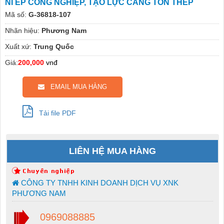
NỈ ÉP CÔNG NGHIỆP, TẠO LỰC CĂNG TÔN THÉP
Mã số:
G-36818-107
Nhãn hiệu:
Phương Nam
Xuất xứ:
Trung Quốc
Giá:
200,000
vnđ
EMAIL MUA HÀNG
Tải file PDF
LIÊN HỆ MUA HÀNG
CÔNG TY TNHH KINH DOANH DỊCH VỤ XNK
PHƯƠNG NAM
0969088885