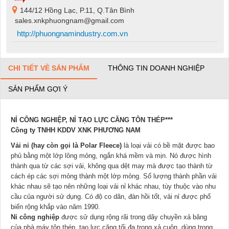
144/12 Hồng Lạc, P.11, Q.Tân Bình
sales.xnkphuongnam@gmail.com
http://phuongnamindustry.com.vn
CHI TIẾT VỀ SẢN PHẨM
THÔNG TIN DOANH NGHIỆP
SẢN PHẨM GỢI Ý
NỈ CÔNG NGHIỆP, NỈ TẠO LỰC CĂNG TÔN THÉP***
Công ty TNHH KDDV XNK PHƯƠNG NAM
Vải nỉ (hay còn gọi là Polar Fleece)
là loại vải có bề mặt được bao
phủ bằng một lớp lông mỏng, ngắn khá mềm và mịn. Nó được hình
thành qua từ các sợi vải, không qua dệt may mà được tạo thành từ
cách ép các sợi mỏng thành một lớp mỏng. Số lượng thành phần vải
khác nhau sẽ tạo nên những loại vải nỉ khác nhau, tùy thuộc vào nhu
cầu của người sử dụng. Có độ co dãn, đàn hồi tốt, vải nỉ được phổ
biến rộng khắp vào năm 1990.
Nỉ công nghiệp
được sử dụng rộng rãi trong dây chuyền xả băng
của nhà máy tôn thép, tạo lực căng tối đa trong xả cu
ộn, dùng trong