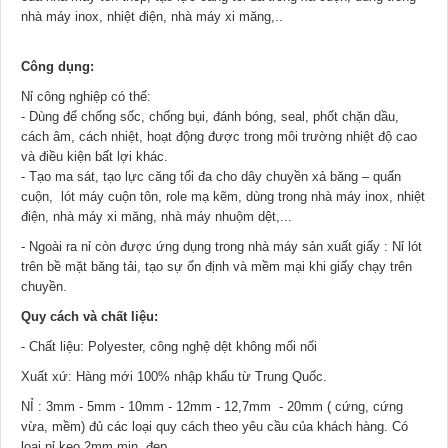
nhà máy inox, nhiệt điện, nhà máy xi măng,..
Công dụng:
Nỉ công nghiệp có thể:
- Dùng để chống sốc, chống bụi, đánh bóng, seal, phốt chặn dầu,
cách âm, cách nhiệt, hoạt động được trong môi trường nhiệt độ cao
và điều kiện bất lợi khác.
- Tạo ma sát, tạo lực căng tối đa cho dây chuyền xả băng – quấn
cuộn, lót máy cuộn tôn, role mạ kẽm, dùng trong nhà máy inox, nhiệt
điện, nhà máy xi măng, nhà máy nhuộm dệt,...
- Ngoài ra nỉ còn được ứng dụng trong nhà máy sản xuất giấy : Nỉ lót
trên bề mặt băng tải, tạo sự ổn định và mềm mại khi giấy chạy trên
chuyền.
Quy cách và chất liệu:
- Chất liệu: Polyester, công nghệ dệt không mối nối
Xuất xứ: Hàng mới 100% nhập khẩu từ Trung Quốc.
NỈ : 3mm - 5mm - 10mm - 12mm - 12,7mm - 20mm ( cứng, cứng
vừa, mềm) đủ các loại quy cách theo yêu cầu của khách hàng. Có
loại nỉ keo 2mm mịn, đẹp.