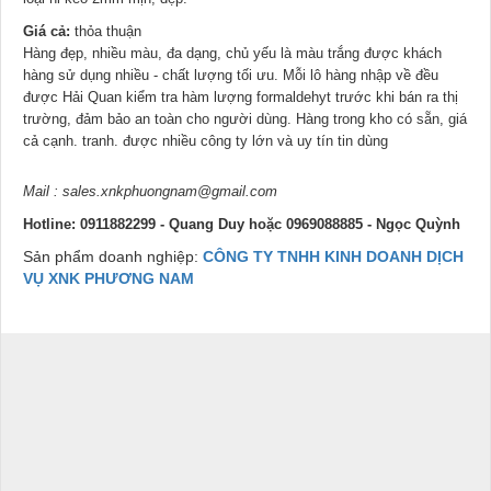
Giá cả:
thỏa thuận
Hàng đẹp, nhiều màu, đa dạng, chủ yếu là màu trắng được khách
hàng sử dụng nhiều - chất lượng tối ưu. Mỗi lô hàng nhập về đều
được Hải Quan kiểm tra hàm lượng formaldehyt trước khi bán ra thị
trường, đảm bảo an toàn cho người dùng. Hàng trong kho có sẵn, giá
cả cạnh. tranh. được nhiều công ty lớn và uy tín tin dùng
Mail : sales.xnkphuongnam@gmail.com
Hotline: 0911882299 - Quang Duy hoặc 0969088885 - Ngọc Quỳnh
Sản phẩm doanh nghiệp:
CÔNG TY TNHH KINH DOANH DỊCH
VỤ XNK PHƯƠNG NAM