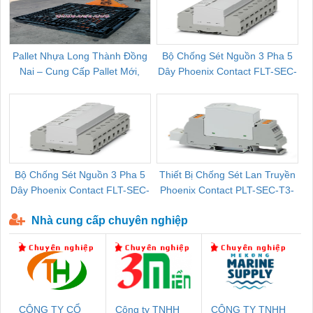
Pallet Nhựa Long Thành Đồng
Bộ Chống Sét Nguồn 3 Pha 5
Nai – Cung Cấp Pallet Mới,
Dây Phoenix Contact FLT-SEC-
C
Pallet Cũ Giá Tốt
P-T1-3S-264/50-FM - 2909589
Bộ Chống Sét Nguồn 3 Pha 5
Thiết Bị Chống Sét Lan Truyền
B
Dây Phoenix Contact FLT-SEC-
Phoenix Contact PLT-SEC-T3-
P-T1-3S-440/35-FM - 2908264
230-FM-PT - 2907928
Nhà cung cấp chuyên nghiệp
CÔNG TY CỔ
Công ty TNHH
CÔNG TY TNHH