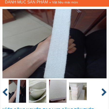
DANH MỤC SẢN PHẨM
»
Vật liệu mài mòn