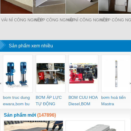
VẢI NỈ CÔNG NGHIỆP
NỈ ÉP CÔNG NGHIỆP
VẢI NỈ CÔNG NGHIỆP
NỈ ÉP CÔNG NG
Sản phẩm xem nhiều
‹
›
bom truc dung
BƠM ÁP LỰC
BOM CUU HOA
bơm hoả tiển
ewara,bom bu
TỰ ĐỘNG
Diesel,BOM
Mastra
ewara
CHUA CHAY
Sản phẩm mới
(147896)