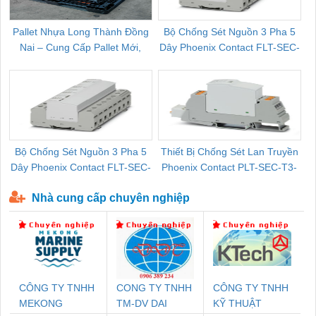
Pallet Nhựa Long Thành Đồng
Bộ Chống Sét Nguồn 3 Pha 5
Nai – Cung Cấp Pallet Mới,
Dây Phoenix Contact FLT-SEC-
C
Pallet Cũ Giá Tốt
P-T1-3S-264/50-FM - 2909589
Bộ Chống Sét Nguồn 3 Pha 5
Thiết Bị Chống Sét Lan Truyền
B
Dây Phoenix Contact FLT-SEC-
Phoenix Contact PLT-SEC-T3-
P-T1-3S-440/35-FM - 2908264
230-FM-PT - 2907928
Nhà cung cấp chuyên nghiệp
CÔNG TY TNHH
CONG TY TNHH
CÔNG TY TNHH
MEKONG
TM-DV DAI
KỸ THUẬT