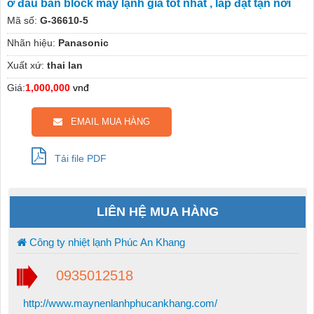
ở đâu bán block máy lạnh giá tốt nhất , lắp đặt tận nơi
Mã số:
G-36610-5
Nhãn hiệu:
Panasonic
Xuất xứ:
thai lan
Giá:
1,000,000
vnđ
EMAIL MUA HÀNG
Tải file PDF
LIÊN HỆ MUA HÀNG
Công ty nhiệt lạnh Phúc An Khang
0935012518
http://www.maynenlanhphucankhang.com/