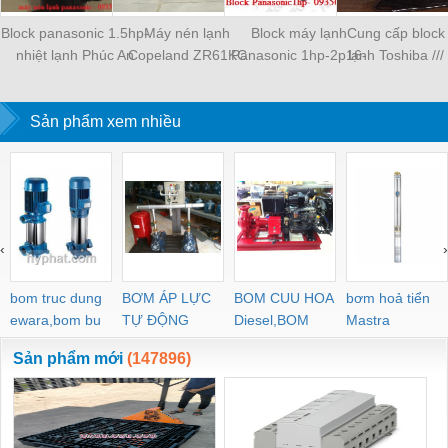
Block panasonic 1.5hp-
Máy nén lạnh
Block máy lạnh
Cung cấp block
nhiệt lạnh Phúc An
Copeland ZR61KC
Panasonic 1hp-2p16-
lạnh Toshiba //
Khang
TFD 522- Phuc An
nhiệt lạnh Phúc An
nén lạnh Toshiba 
Khang
Khang
mới 100% - Nhiệ
Sản phẩm xem nhiều
Phúc An Kha
‹
›
bom truc dung
BƠM ÁP LỰC
BOM CUU HOA
bơm hoả tiển
ewara,bom bu
TỰ ĐỘNG
Diesel,BOM
Mastra
ewara
CHUA CHAY
Sản phẩm mới
(147896)