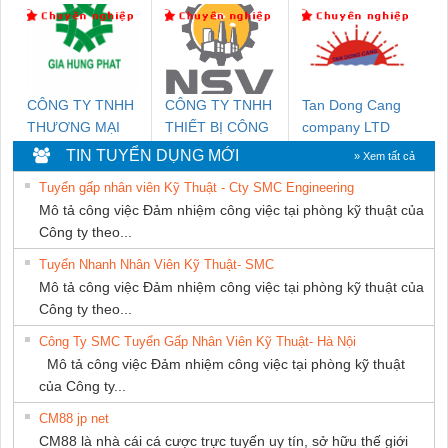
MARINE SUPPLY
DONG THANH
KTECH VIỆT
NAM
CÔNG TY TNHH
CÔNG TY TNHH
Tan Dong Cang
THƯƠNG MẠI
THIẾT BỊ CÔNG
company LTD
DỊCH VỤ KỸ
NGHIỆP NIHON
TIN TUYỂN DỤNG MỚI
» Xem tất cả
THUẬT ĐIỆN CƠ
SETSUBI VIỆT
Tuyển gấp nhân viên Kỹ Thuật - Cty SMC Engineering
GIA HƯNG PHÁT
NAM
Mô tả công việc Đảm nhiệm công việc tại phòng kỹ thuật của
Công ty theo...
Tuyển Nhanh Nhân Viên Kỹ Thuật- SMC
Mô tả công việc Đảm nhiệm công việc tại phòng kỹ thuật của
Công ty theo...
Công Ty SMC Tuyển Gấp Nhân Viên Kỹ Thuật- Hà Nội
Mô tả công việc Đảm nhiệm công việc tại phòng kỹ thuật
của Công ty...
CM88 jp net
CM88 là nhà cái cá cược trực tuyến uy tín, sở hữu thế giới