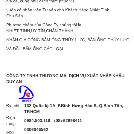
giá cả, cũng như cách thức phục vụ.
Luôn có nhân viên Tư vấn cho Khách Hàng Nhiệt Tình,
Chu Đáo
Phương châm của Công Ty chúng tôi là:
NHIỆT TÌNH,UY TÍN,CHÂN THÀNH
NHẬN GIA CÔNG BẤM ỐNG THỦY L ỰC, BÁN ỐNG THỦY LỰC
VÀ ĐẦU BẤM ỐNG CÁC LOẠI
CÔNG TY TNHH THƯƠNG MẠI DỊCH VỤ XUẤT NHẬP KHẨU
DUY AN
Địa chỉ:
132 Quốc lộ 1A, P.Bình Hưng Hòa B, Q.Bình Tân,
TP.HCM
Điện
0984.503.116 - (08) 62698411
thoại:
0306046562
MST: