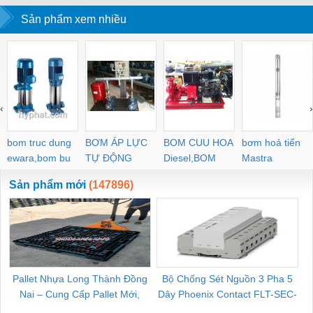
Sản phẩm xem nhiều
‹
›
bom truc dung
BƠM ÁP LỰC
BOM CUU HOA
bơm hoả tiển
ewara,bom bu
TỰ ĐỘNG
Diesel,BOM
Mastra
ewara
CHUA CHAY
Sản phẩm mới
(147896)
Pallet Nhựa Long Thành Đồng
Bộ Chống Sét Nguồn 3 Pha 5
Nai – Cung Cấp Pallet Mới,
Dây Phoenix Contact FLT-SEC-
C
Pallet Cũ Giá Tốt
P-T1-3S-264/50-FM - 2909589