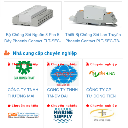
Bộ Chống Sét Nguồn 3 Pha 5
Thiết Bị Chống Sét Lan Truyền
B
Dây Phoenix Contact FLT-SEC-
Phoenix Contact PLT-SEC-T3-
P-T1-3S-440/35-FM - 2908264
230-FM-PT - 2907928
Nhà cung cấp chuyên nghiệp
CÔNG TY TNHH
CONG TY TNHH
CÔNG TY CP
THƯƠNG MẠI
TM-DV DAI
TỰ ĐỘNG TIẾN
DỊCH VỤ KỸ
DONG THANH
HƯNG
THUẬT ĐIỆN CƠ
GIA HƯNG PHÁT