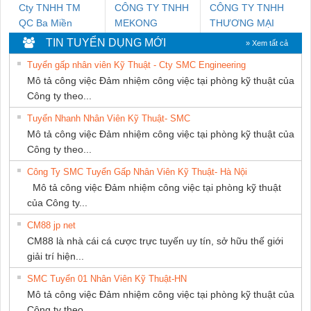
Cty TNHH TM
CÔNG TY TNHH
CÔNG TY TNHH
QC Ba Miền
MEKONG
THƯƠNG MẠI
MARINE
THIÊN ÂN VIỆT
TIN TUYỂN DỤNG MỚI
» Xem tất cả
SUPPLY
NAM
Tuyển gấp nhân viên Kỹ Thuật - Cty SMC Engineering
Mô tả công việc Đảm nhiệm công việc tại phòng kỹ thuật của
Công ty theo...
Tuyển Nhanh Nhân Viên Kỹ Thuật- SMC
Mô tả công việc Đảm nhiệm công việc tại phòng kỹ thuật của
Công ty theo...
Công Ty SMC Tuyển Gấp Nhân Viên Kỹ Thuật- Hà Nội
Mô tả công việc Đảm nhiệm công việc tại phòng kỹ thuật
của Công ty...
CM88 jp net
CM88 là nhà cái cá cược trực tuyến uy tín, sở hữu thế giới
giải trí hiện...
SMC Tuyển 01 Nhân Viên Kỹ Thuật-HN
Mô tả công việc Đảm nhiệm công việc tại phòng kỹ thuật của
Công ty theo...