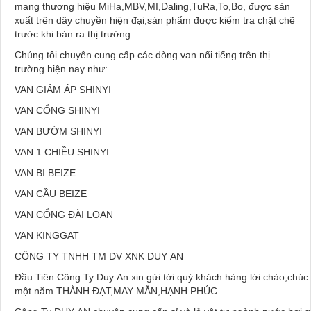
mang thương hiệu MiHa,MBV,MI,Daling,TuRa,To,Bo, được sản
xuất trên dây chuyền hiện đại,sản phẩm được kiểm tra chặt chẽ
trườc khi bán ra thị trường
Chúng tôi chuyên cung cấp các dòng van nổi tiếng trên thị
trường hiện nay như:
VAN GIẢM ÁP SHINYI
VAN CỔNG SHINYI
VAN BƯỚM SHINYI
VAN 1 CHIỀU SHINYI
VAN BI BEIZE
VAN CẦU BEIZE
VAN CỔNG ĐÀI LOAN
VAN KINGGAT
CÔNG TY TNHH TM DV XNK DUY AN
Đầu Tiên Công Ty Duy An xin gửi tới quý khách hàng lời chào,chú
một năm THÀNH ĐẠT,MAY MẮN,HẠNH PHÚC