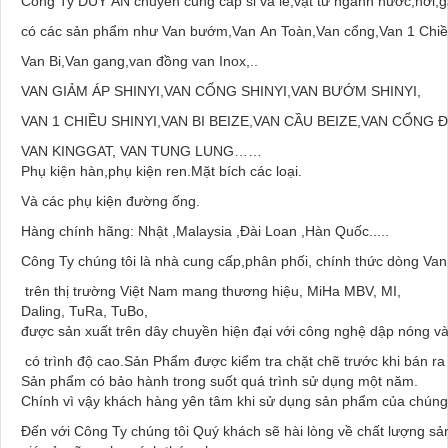
Công Ty DUY AN chuyên cung cấp sỉ và lẻ,vật tư ngành nước,hơi,g
có các sản phẩm như Van bướm,Van An Toàn,Van cổng,Van 1 Chiề
Van Bi,Van gang,van đồng van Inox,..
VAN GIẢM ÁP SHINYI,VAN CỔNG SHINYI,VAN BƯỚM SHINYI,
VAN 1 CHIỀU SHINYI,VAN BI BEIZE,VAN CẦU BEIZE,VAN CỔNG Đ
VAN KINGGAT, VAN TUNG LUNG……
Phụ kiện hàn,phụ kiện ren.Mặt bích các loại.
Và các phụ kiện đường ống.
Hàng chính hãng: Nhật ,Malaysia ,Đài Loan ,Hàn Quốc.....
Công Ty chúng tôi là nhà cung cấp,phân phối, chính thức dòng Van 
trên thị trường Việt Nam mang thương hiệu, MiHa MBV, MI,
Daling, TuRa, TuBo,
được sản xuất trên dây chuyền hiện đại với công nghệ dập nóng và
có trình độ cao.Sản Phẩm được kiểm tra chặt chẽ trước khi bán ra 
Sản phẩm có bảo hành trong suốt quá trình sử dụng một năm.
Chính vì vậy khách hàng yên tâm khi sử dụng sản phẩm của chúng
Đến với Công Ty chúng tôi Quý khách sẽ hài lòng về chất lượng s