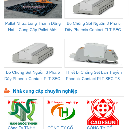
Pallet Nhựa Long Thành Đồng
Bộ Chống Sét Nguồn 3 Pha 5
Nai – Cung Cấp Pallet Mới,
Dây Phoenix Contact FLT-SEC-
C
Pallet Cũ Giá Tốt
P-T1-3S-264/50-FM - 2909589
Bộ Chống Sét Nguồn 3 Pha 5
Thiết Bị Chống Sét Lan Truyền
B
Dây Phoenix Contact FLT-SEC-
Phoenix Contact PLT-SEC-T3-
P-T1-3S-440/35-FM - 2908264
230-FM-PT - 2907928
Nhà cung cấp chuyên nghiệp
Công Ty TNHH
CÔNG TY CỔ
CÔNG TY CỔ