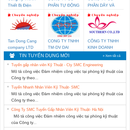
Thiết Bị Điện
PHẦN TỰ ĐỘNG
PHẦN DÂY VÀ
Nam Quốc Thịnh
TIẾN HƯNG
CÁP ĐIỆN
THƯỢNG ĐÌNH
Tan Dong Cang
CONG TY TNHH
CÔNG TY TNHH
company LTD
TM-DV DAI
KINH DOANH
DONG THANH
DỊCH VỤ XNK
TIN TUYỂN DỤNG MỚI
» Xem tất cả
PHƯƠNG NAM
Tuyển gấp nhân viên Kỹ Thuật - Cty SMC Engineering
Mô tả công việc Đảm nhiệm công việc tại phòng kỹ thuật của
Công ty theo...
Tuyển Nhanh Nhân Viên Kỹ Thuật- SMC
Mô tả công việc Đảm nhiệm công việc tại phòng kỹ thuật của
Công ty theo...
Công Ty SMC Tuyển Gấp Nhân Viên Kỹ Thuật- Hà Nội
Mô tả công việc Đảm nhiệm công việc tại phòng kỹ thuật
của Công ty...