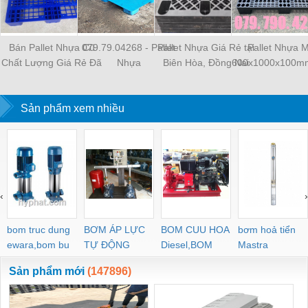
Bán Pallet Nhựa Cũ
079.79.04268 - Pallet
Pallet Nhựa Giá Rẻ tại
Pallet Nhựa 
Chất Lượng Giá Rẻ Đã
Nhựa
Biên Hòa, Đồng Nai
600x1000x100m
Qua Sử Dụng
1100x1300x130mm
Sản phẩm xem nhiều
‹
›
bom truc dung
BƠM ÁP LỰC
BOM CUU HOA
bơm hoả tiển
ewara,bom bu
TỰ ĐỘNG
Diesel,BOM
Mastra
ewara
CHUA CHAY
Sản phẩm mới
(147896)