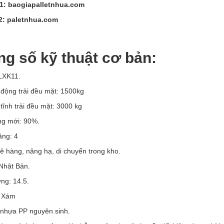
1:
baogiapalletnhua.com
2:
paletnhua.com
ng số kỹ thuật cơ bản:
LXK11.
 động trải đều mặt: 1500kg
 tĩnh trải đều mặt: 3000 kg
ng mới: 90%.
ng: 4
ê hàng, nâng hạ, di chuyển trong kho.
Nhật Bản.
ng: 14.5.
: Xám
 nhựa PP nguyên sinh.