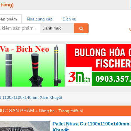
 hàng)
Sản phẩm
Nhà cung cấp
Dịch vụ
Danh mục
V
Cũ 1100x1100x140mm Xám Khuyết
MỤC SẢN PHẨM
»
Nâng hạ - Trang thiết bị
Pallet Nhựa Cũ 1100x1100x140mm
Khuyết