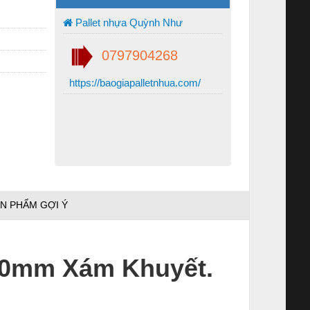
Pallet nhựa Quỳnh Như
0797904268
https://baogiapalletnhua.com/
N PHẨM GỢI Ý
40mm Xám Khuyết.