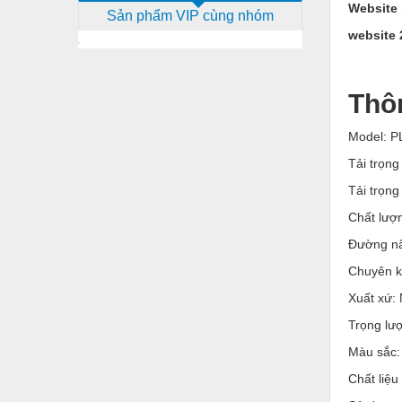
Website 
Sản phẩm VIP cùng nhóm
Dịch vụ - Thi công
website 
Điện công nghiệp
Điện gia dụng
Thô
Điện Lạnh
Model: P
Đóng tàu Thiết bị
Tải trọng
Đúc chính xác Thiết bị
Tải trọng
Dụng cụ cầm tay
Chất lượ
Đường nâ
Dụng cụ cắt gọt
Chuyên k
Dụng cụ điện
Xuất xứ: 
Dụng cụ đo
Trọng lượ
Gỗ - Trang thiết bị
Màu sắc
Hàn cắt - Thiết bị
Chất liệu