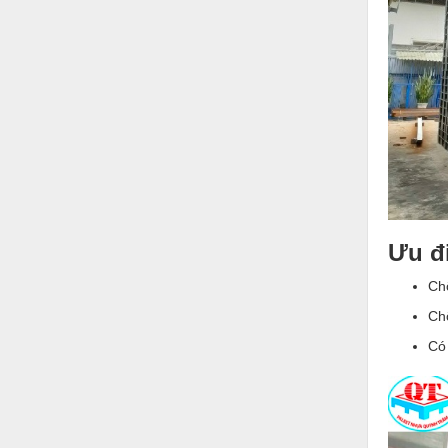
Ưu đ
Ch
Ch
Có 