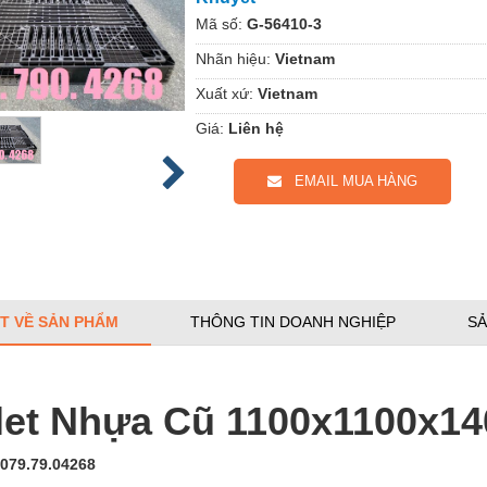
Mã số:
G-56410-3
Nhãn hiệu:
Vietnam
Xuất xứ:
Vietnam
Giá:
Liên hệ
EMAIL MUA HÀNG
ẾT VỀ SẢN PHẨM
THÔNG TIN DOANH NGHIỆP
SẢ
let Nhựa Cũ 1100x1100x1
079.79.04268