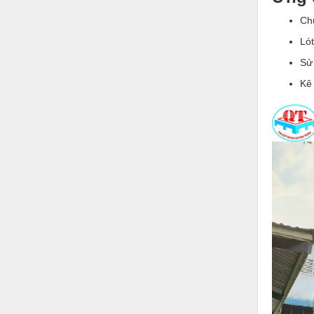
Vật liệu xây dựng
Ch
Lót
Vòng bi - Bạc đạn
Sử
Xe hơi - Phụ tùng
Kê 
Xe máy - Phụ tùng
Xe tải - phụ tùng
Y khoa - Trang thiết bị