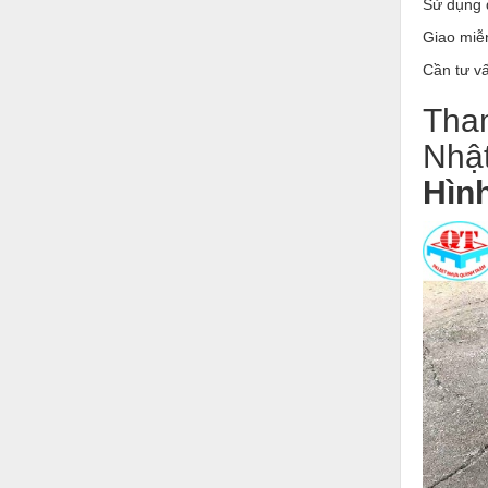
Sử dụng đ
Hóa chất-Trang thiết bị
Giao miễn
Kệ công nghiệp
Cần tư vấ
Khí nén - Thiết bị
Tha
Khuôn mẫu - Phụ tùng
Nhật
Lọc công nghiệp
Hình
Máy công cụ - Phụ tùng
Mỏ - Trang thiết bị
Mô tơ - Hộp số
Môi trường - Thiết bị
Nâng hạ - Trang thiết bị
Nội - Ngoại thất - văn phòng
Nồi hơi - Trang thiết bị
Nông nghiệp - Thiết bị