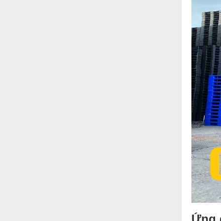
Thiết bị làm sạch
Thiết bị sơn - Sơn
Thiết bị nhà bếp
Thiết bị nhiệt
Thiêt bị PCCC
Thiết bị truyền động
Thiết bị văn phòng
Thiết bị viễn thông
Thủy lực-Thiết bị
Thủy sản - Trang thiết bị
Tự động hoá
Van - Co các loại
Ứng 
Vật liệu mài mòn