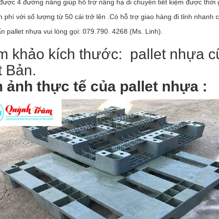
ược 4 đường nâng giúp hỗ trợ nâng hạ di chuyển tiết kiệm được thời 
 phí với số lượng từ 50 cái trở lên .Có hỗ trợ giao hàng đi tỉnh nhanh ch
n pallet nhựa vui lòng gọi: 079.790. 4268 (Ms. Linh).
m khảo kích thước: pallet nhựa
 Bản.
 ảnh thực tế của pallet nhựa :