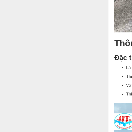
Nước-Vật tư thiết bị
Phốt cơ khí
Sắt, thép, inox các loại
Thí nghiệm-Trang thiết bị
Thô
Thiết bị chiếu sáng
Đặc t
Thiết bị chống sét
Là 
Thiết bị an ninh
Thi
Thiết bị công nghiệp
Với
Thiết bị công trình
Thi
Thiết bị điện
Thiết bị giáo dục
Thiết bị khác