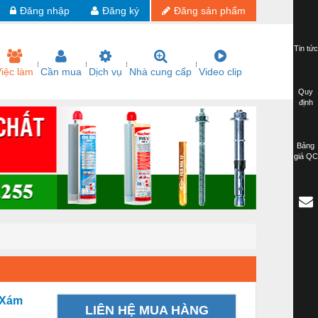
Đăng nhập
Đăng ký
Đăng sản phẩm
Tin tức
iệc làm
Cần mua
Dịch vụ
Nhà cung cấp
Video clip
Quy
định
Bảng
giá QC
 Xám
LIÊN HỆ MUA HÀNG