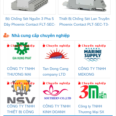
Bộ Chống Sét Nguồn 3 Pha 5
Thiết Bị Chống Sét Lan Truyền
B
Dây Phoenix Contact FLT-SEC-
Phoenix Contact PLT-SEC-T3-
P-T1-3S-440/35-FM - 2908264
230-FM-PT - 2907928
Nhà cung cấp chuyên nghiệp
CÔNG TY TNHH
Tan Dong Cang
CÔNG TY TNHH
THƯƠNG MẠI
company LTD
MEKONG
DỊCH VỤ KỸ
MARINE
THUẬT ĐIỆN CƠ
SUPPLY
GIA HƯNG PHÁT
CÔNG TY TNHH
CÔNG TY TNHH
Công ty TNHH
THIẾT BỊ CÔNG
KINH DOANH
Thương Mại SX