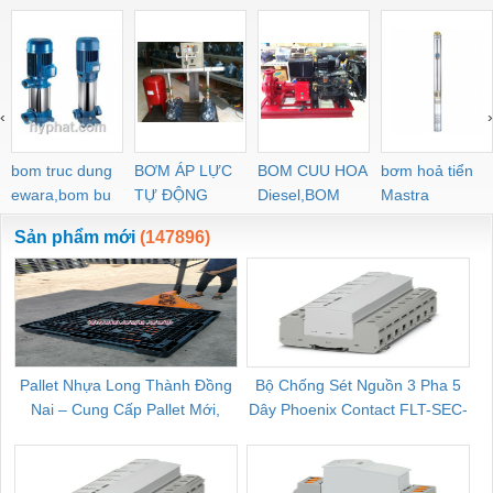
Graphite
‹
›
bom truc dung
BƠM ÁP LỰC
BOM CUU HOA
bơm hoả tiển
ewara,bom bu
TỰ ĐỘNG
Diesel,BOM
Mastra
ewara
CHUA CHAY
Sản phẩm mới
(147896)
Pallet Nhựa Long Thành Đồng
Bộ Chống Sét Nguồn 3 Pha 5
Nai – Cung Cấp Pallet Mới,
Dây Phoenix Contact FLT-SEC-
C
Pallet Cũ Giá Tốt
P-T1-3S-264/50-FM - 2909589