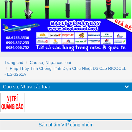
Trang chủ
Cao su, Nhựa các loại
Phíp Thủy Tinh Chống Tĩnh Điện Chịu Nhiệt Độ Cao RICOCEL
- ES-3261A
Cao su, Nhựa các loại
Sản phẩm VIP cùng nhóm