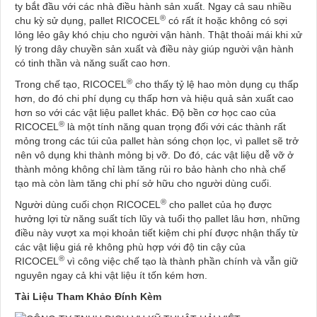
ty bắt đầu với các nhà điều hành sản xuất. Ngay cả sau nhiều
®
chu kỳ sử dụng, pallet RICOCEL
có rất ít hoặc không có sợi
lỏng lẻo gây khó chịu cho người vận hành. Thật thoải mái khi xử
lý trong dây chuyền sản xuất và điều này giúp người vận hành
có tinh thần và năng suất cao hơn.
®
Trong chế tạo, RICOCEL
cho thấy tỷ lệ hao mòn dụng cụ thấp
hơn, do đó chi phí dụng cụ thấp hơn và hiệu quả sản xuất cao
hơn so với các vật liệu pallet khác. Độ bền cơ học cao của
®
RICOCEL
là một tính năng quan trọng đối với các thành rất
mỏng trong các túi của pallet hàn sóng chọn lọc, vì pallet sẽ trở
nên vô dụng khi thành mỏng bị vỡ. Do đó, các vật liệu dễ vỡ ở
thành mỏng không chỉ làm tăng rủi ro bảo hành cho nhà chế
tạo mà còn làm tăng chi phí sở hữu cho người dùng cuối.
®
Người dùng cuối chọn RICOCEL
cho pallet của họ được
hưởng lợi từ năng suất tích lũy và tuổi thọ pallet lâu hơn, những
điều này vượt xa mọi khoản tiết kiệm chi phí được nhận thấy từ
các vật liệu giá rẻ không phù hợp với độ tin cậy của
®
RICOCEL
vì công việc chế tạo là thành phần chính và vẫn giữ
nguyên ngay cả khi vật liệu ít tốn kém hơn.
Tài Liệu Tham Khảo Đính Kèm