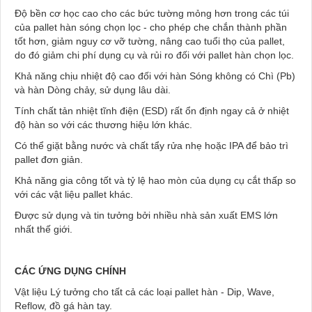
Độ bền cơ học cao cho các bức tường mỏng hơn trong các túi
của pallet hàn sóng chọn lọc - cho phép che chắn thành phần
tốt hơn, giảm nguy cơ vỡ tường, nâng cao tuổi thọ của pallet,
do đó giảm chi phí dụng cụ và rủi ro đối với pallet hàn chọn lọc.
Khả năng chịu nhiệt độ cao đối với hàn Sóng không có Chì (Pb)
và hàn Dòng chảy, sử dụng lâu dài.
Tính chất tản nhiệt tĩnh điện (ESD) rất ổn định ngay cả ở nhiệt
độ hàn so với các thương hiệu lớn khác.
Có thể giặt bằng nước và chất tẩy rửa nhẹ hoặc IPA để bảo trì
pallet đơn giản.
Khả năng gia công tốt và tỷ lệ hao mòn của dụng cụ cắt thấp so
với các vật liệu pallet khác.
Được sử dụng và tin tưởng bởi nhiều nhà sản xuất EMS lớn
nhất thế giới.
CÁC ỨNG DỤNG CHÍNH
Vật liệu Lý tưởng cho tất cả các loại pallet hàn - Dip, Wave,
Reflow, đồ gá hàn tay.