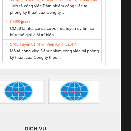
SETSUBI VIỆT
SCP-
1K5 L (2433950000)
(2008130000)
(28
Mô tả công việc Đảm nhiệm công việc tại
NAM
/FSP/2X1/1X2
phòng kỹ thuật của Công ty...
CM88 jp net
CÔNG TY TNHH
Cty TNHH TM QC
CONG TY TNHH
CM88 là nhà cái cá cược trực tuyến uy tín, sở
KINH DOANH
Ba Miền
TM-DV DAI DONG
iám sát chuỗi
Bộ chỉnh lưu nguồn
Nẹp nhôm chống
Bộ c
hữu thế giới giải trí hiện...
DỊCH VỤ XNK
THANH
tấm pin
điện TRANSCLINIC
trơn Đà Nẵng
giám 
PHƯƠNG NAM
SMC Tuyển 01 Nhân Viên Kỹ Thuật-HN
SCLINIC 16I+
BKE 1K5.4
Sola
Mô tả công việc Đảm nhiệm công việc tại phòng
 (2502520000)
(7791400879)2. Giá
TRAN
kỹ thuật của Công ty theo...
1K5.4
DỊCH VỤ