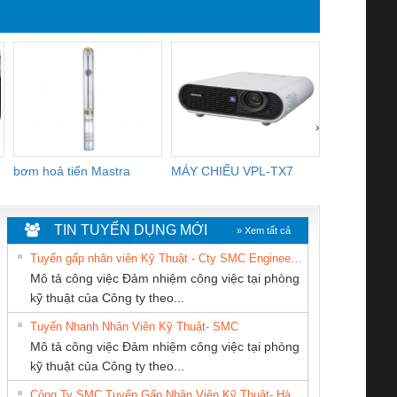
›
bơm hoả tiển Mastra
MÁY CHIẾU VPL-TX7
BOM DINH
WHITE
TIN TUYỂN DỤNG MỚI
» Xem tất cả
Tuyển gấp nhân viên Kỹ Thuật - Cty SMC Engineering
Mô tả công việc Đảm nhiệm công việc tại phòng
kỹ thuật của Công ty theo...
Tuyển Nhanh Nhân Viên Kỹ Thuật- SMC
CÔNG TY TNHH
CÔNG TY CỔ
CÔNG TY TNHH
 Le An Toàn
Bộ giám sát chuỗi
Bộ giám sát dòng
Bộ ng
Mô tả công việc Đảm nhiệm công việc tại phòng
KỸ THUẬT KTECH
PHẦN TỰ ĐỘNG
THIẾT BỊ CÔNG
enix Contact
tấm pin
điện chuỗi
ray W
kỹ thuật của Công ty theo...
VIỆT NAM
TIẾN HƯNG
NGHIỆP NIHON
6960 – PSR-
TRANSCLINIC 16I+
TRANSCLINIC 16I+
BAS 
Công Ty SMC Tuyển Gấp Nhân Viên Kỹ Thuật- Hà Nội