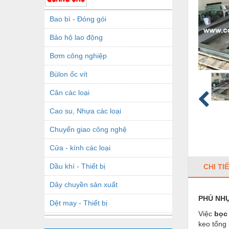
Bao bì - Đóng gói
Bảo hộ lao động
Bơm công nghiệp
Bùlon ốc vít
Cân các loại
Cao su, Nhựa các loại
Chuyển giao công nghệ
Cửa - kính các loại
Dầu khí - Thiết bị
CHI TI
Dây chuyền sản xuất
PHỦ NH
Dệt may - Thiết bị
Việc
bọc
Dầu mỡ công nghiệp
keo tổng