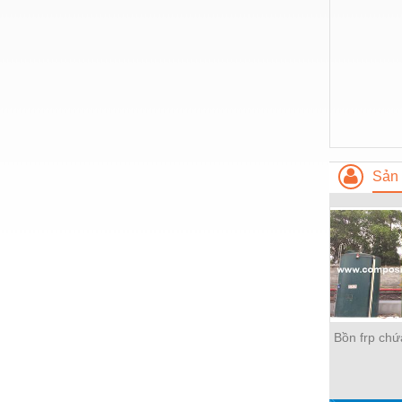
Nước-Vật tư thiết bị
Phốt cơ khí
Sắt, thép, inox các loại
Thí nghiệm-Trang thiết bị
Thiết bị chiếu sáng
Sản 
Thiết bị chống sét
Thiết bị an ninh
Thiết bị công nghiệp
Thiết bị công trình
Thiết bị điện
Bồn frp chứ
Thiết bị giáo dục
Thiết bị khác