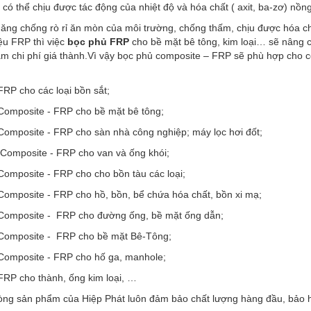
n có thể chịu được tác động của nhiệt độ và hóa chất ( axit, ba-zơ) nồn
năng chống rò rỉ ăn mòn của môi trường, chống thấm, chịu được hóa chấ
iệu FRP thì việc
bọc phủ FRP
cho bề mặt bê tông, kim loại… sẽ nâng ca
ảm chi phí giá thành.Vì vậy bọc phủ composite – FRP sẽ phù hợp cho 
RP cho các loại bồn sắt;
Composite - FRP cho bề mặt bê tông;
Composite - FRP cho sàn nhà công nghiệp; máy lọc hơi đốt;
Composite - FRP cho van và ống khói;
Composite - FRP cho cho bồn tàu các loại;
Composite - FRP cho hồ, bồn, bể chứa hóa chất, bồn xi mạ;
Composite - FRP cho đường ống, bề mặt ống dẫn;
Composite - FRP cho bề mặt Bê-Tông;
Composite - FRP cho hố ga, manhole;
RP cho thành, ống kim loại, …
dòng sản phẩm của Hiệp Phát luôn đảm bảo chất lượng hàng đầu, bảo h