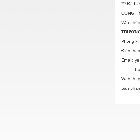
Hóa chất-Trang thiết bị
*** Để bi
Kệ công nghiệp
CÔNG TY
Văn phòn
Khí nén - Thiết bị
TRƯƠNG
Khuôn mẫu - Phụ tùng
Phòng ki
Lọc công nghiệp
Điện tho
Máy công cụ - Phụ tùng
Email: y
Mỏ - Trang thiết bị
truong
Web: htt
Mô tơ - Hộp số
Sản phẩm
Môi trường - Thiết bị
Nâng hạ - Trang thiết bị
Nội - Ngoại thất - văn phòng
Nồi hơi - Trang thiết bị
Nông nghiệp - Thiết bị