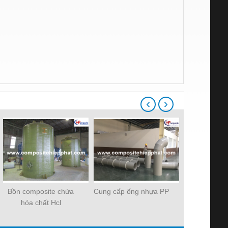
‹
›
Bồn composite chứa
Cung cấp ống nhựa PP
Ống nhựa c
hóa chất Hcl
FR