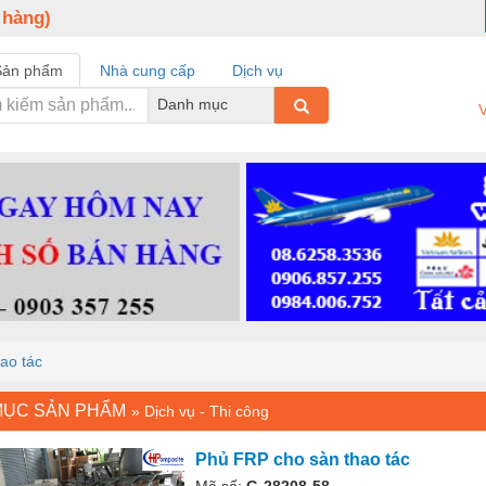
 hàng)
Sản phẩm
Nhà cung cấp
Dịch vụ
Danh mục
V
ao tác
MỤC SẢN PHẨM
»
Dịch vụ - Thi công
Phủ FRP cho sàn thao tác
Mã số:
G-28208-58