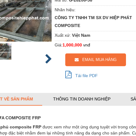
Nhãn hiệu:
CÔNG TY TNHH TM SX DV HIỆP PHÁT
COMPOSITE
Xuất xứ:
Việt Nam
Giá:
1,000,000
vnđ
EMAIL MUA HÀNG
Tải file PDF
ẾT VỀ SẢN PHẨM
THÔNG TIN DOANH NGHIỆP
SẢ
ỰA COMPOSITE FRP
 phủ composite
FRP
được xem như một ứng dụng tuyệt vời trong công
 hợp đặc biệt nhằm đem lại những tính năng đa dạng cho sản phẩm. C