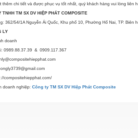
ết thêm chi tiết và được phục vụ tốt nhất, quý khách hàng vui lòng liên h
 TNHH TM SX DV HIỆP PHÁT
COMPOSITE
g: 362/54/1A Nguyễn Ái Quốc, Khu phố 10, Phường Hố Nai, TP. Biên h
 LY
nh doanh
ại: 0989.88.37.39 & 0909.117.367
enly@compositehiepphat.com
ly3739@gmail.com
p://compositehiepphat.com/
 doanh nghiệp:
Công ty TM SX DV Hiệp Phát Composite