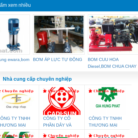
ẩm xem nhiều
dung ewara,bom
BƠM ÁP LỰC TỰ ĐỘNG
BOM CUU HOA
Diesel,BOM CHUA CHAY
Nhà cung cấp chuyên nghiệp
ÔNG TY TNHH
CÔNG TY CỔ
CÔNG TY TNHH
Đệm An Toàn
Rơ Le An Toàn
Bộ Lặp Tín Hiệu
Rơ
THƯƠNG MẠI
PHẦN DÂY VÀ
THƯƠNG MẠI
nix Contact
Phoenix Contact
PROFIBUS Phoenix
Pho
HIÊN ÂN VIỆT
CÁP ĐIỆN
DỊCH VỤ KỸ
PC20-1NO-
PSR-SCP-
Contact PSI-REP-
298