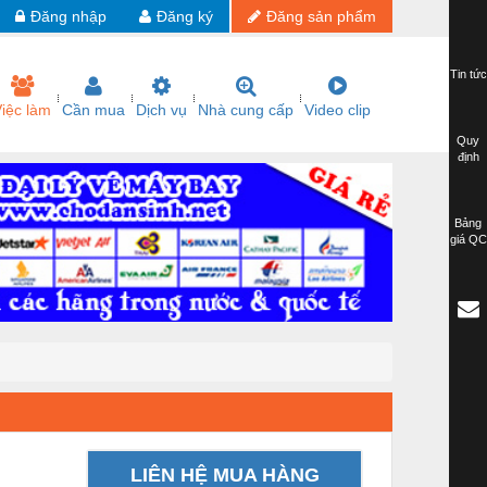
Đăng nhập
Đăng ký
Đăng sản phẩm
Tin tức
iệc làm
Cần mua
Dịch vụ
Nhà cung cấp
Video clip
Quy
định
Bảng
giá QC
LIÊN HỆ MUA HÀNG