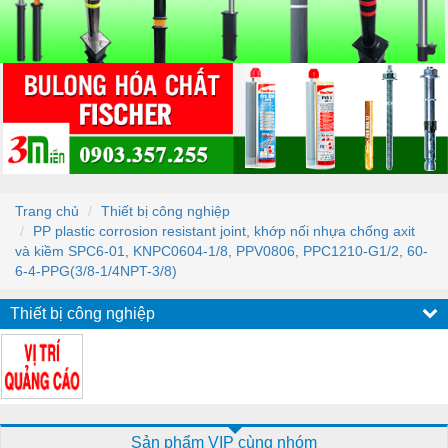
Trang chủ
Thiết bị công nghiệp
PP plastic corrosion resistant joint, khớp nối nhựa chống axit
và kiềm SPC6-01, KNPC0604-1/8, PPV0806, PPC1210-G1/2, 60-
6-4-PPG(3/8-1/4NPT-3/8)
Thiết bị công nghiệp
Sản phẩm VIP cùng nhóm