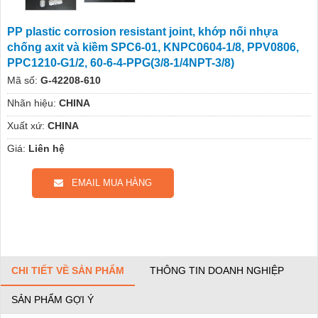
PP plastic corrosion resistant joint, khớp nối nhựa
chống axit và kiềm SPC6-01, KNPC0604-1/8, PPV0806,
PPC1210-G1/2, 60-6-4-PPG(3/8-1/4NPT-3/8)
Mã số:
G-42208-610
Nhãn hiệu:
CHINA
Xuất xứ:
CHINA
Giá:
Liên hệ
EMAIL MUA HÀNG
CHI TIẾT VỀ SẢN PHẨM
THÔNG TIN DOANH NGHIỆP
SẢN PHẨM GỢI Ý