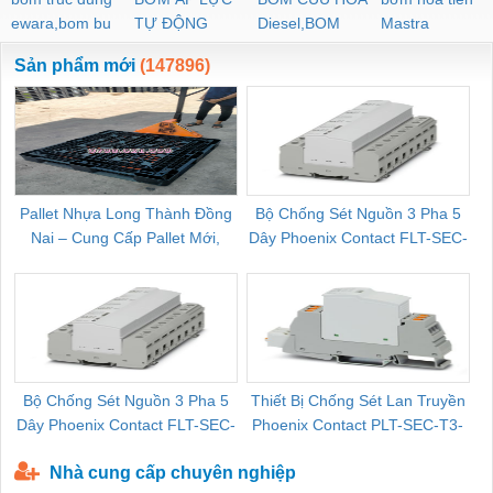
ewara,bom bu
TỰ ĐỘNG
Diesel,BOM
Mastra
ewara
CHUA CHAY
Sản phẩm mới
(147896)
Pallet Nhựa Long Thành Đồng
Bộ Chống Sét Nguồn 3 Pha 5
Nai – Cung Cấp Pallet Mới,
Dây Phoenix Contact FLT-SEC-
C
Pallet Cũ Giá Tốt
P-T1-3S-264/50-FM - 2909589
Bộ Chống Sét Nguồn 3 Pha 5
Thiết Bị Chống Sét Lan Truyền
B
Dây Phoenix Contact FLT-SEC-
Phoenix Contact PLT-SEC-T3-
P-T1-3S-440/35-FM - 2908264
230-FM-PT - 2907928
Nhà cung cấp chuyên nghiệp