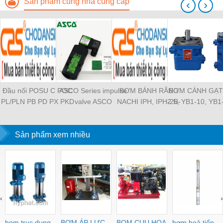
Sản phẩm cùng nhà cung cấp
‹
›
Đầu nối POSU C POC
ASCO Series impulse
BƠM BÁNH RĂNG
BƠM CÁNH GẠT
PL/PLN PB PD PX PKD
valve ASCO
NACHI IPH, IPH-2B-
2.5, YB1-10, YB1
PH PH2 PH3 PCF PLL
SCG353A043 ASCO
6.5-11, IPH-5B-40-21,
YB1-40/12.5, 
PLF PMF PTL SL SS
SCG353A044 ASCO
IPH-2A-5-11, IPH-5A-
100/16 YB1-40
SCA SAFS SASF HVFS
Sản phẩm xem nhiều
SCG353A047 ASCO
50, IPH-3A-13-LT-20,
YB1-16/12 YB1-
HVSF PU PV PE PY
SCG353A050 ASCO
IPH-5B-50-LT-11, IPH-
YB1-40/12 YB1-
PM PLM PZA PK PA
SCG353A051 ASCO
4A-32-LT-20, IPH-6B-
HVFF PLJ PYJ PP PG
SXE353.060
100-L-11, IPH-5A-40-
PEG PW PGJ PPGJ
11
PYJW SL-C PC-C
‹
›
POC-C PL-C
bom truc dung
BƠM ÁP LỰC
BOM CUU HOA
bơm hoả tiển