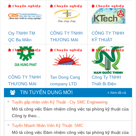
Cty TNHH TM
CÔNG TY TNHH
CÔNG TY TNHH
QC Ba Miền
THƯƠNG MẠI
KỸ THUẬT
THIÊN ÂN VIỆT
KTECH VIỆT
NAM
NAM
CÔNG TY TNHH
Tan Dong Cang
Công Ty TNHH
THƯƠNG MẠI
company LTD
Thiết Bị Điện
DỊCH VỤ KỸ
Nam Quốc Thịnh
TIN TUYỂN DỤNG MỚI
» Xem tất cả
THUẬT ĐIỆN CƠ
Tuyển gấp nhân viên Kỹ Thuật - Cty SMC Engineering
GIA HƯNG PHÁT
Mô tả công việc Đảm nhiệm công việc tại phòng kỹ thuật của
Công ty theo...
Tuyển Nhanh Nhân Viên Kỹ Thuật- SMC
Mô tả công việc Đảm nhiệm công việc tại phòng kỹ thuật của