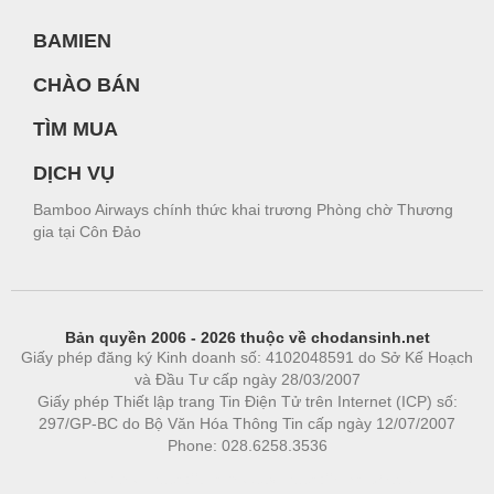
BAMIEN
CHÀO BÁN
TÌM MUA
DỊCH VỤ
Bamboo Airways chính thức khai trương Phòng chờ Thương
gia tại Côn Đảo
Bản quyền 2006 - 2026 thuộc về chodansinh.net
Giấy phép đăng ký Kinh doanh số: 4102048591 do Sở Kế Hoạch
và Đầu Tư cấp ngày 28/03/2007
Giấy phép Thiết lập trang Tin Điện Tử trên Internet (ICP) số:
297/GP-BC do Bộ Văn Hóa Thông Tin cấp ngày 12/07/2007
Phone: 028.6258.3536
Phòng trọ
|
https://bdsgroup.vn
https://kqxs123.com