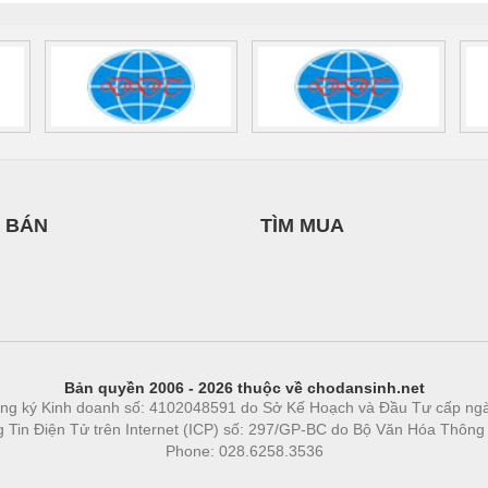
 BÁN
TÌM MUA
Bản quyền 2006 - 2026 thuộc về chodansinh.net
ng ký Kinh doanh số: 4102048591 do Sở Kế Hoạch và Đầu Tư cấp ng
ng Tin Điện Tử trên Internet (ICP) số: 297/GP-BC do Bộ Văn Hóa Thông
Phone: 028.6258.3536
Phòng trọ
|
https://bdsgroup.vn
https://kqxs123.com