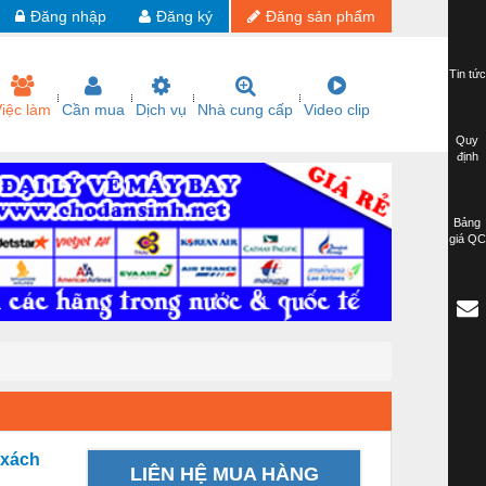
Đăng nhập
Đăng ký
Đăng sản phẩm
Tin tức
iệc làm
Cần mua
Dịch vụ
Nhà cung cấp
Video clip
Quy
định
Bảng
giá QC
 xách
LIÊN HỆ MUA HÀNG