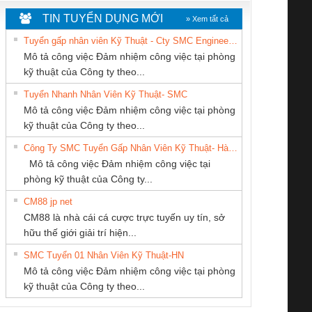
TIN TUYỂN DỤNG MỚI
» Xem tất cả
Tuyển gấp nhân viên Kỹ Thuật - Cty SMC Engineering
Mô tả công việc Đảm nhiệm công việc tại phòng
kỹ thuật của Công ty theo...
Tuyển Nhanh Nhân Viên Kỹ Thuật- SMC
Công ty TNHH
Cty TNHH TM QC
CÔNG TY CP TỰ
 Le An Toàn
Bộ giám sát chuỗi
Bộ giám sát dòng
Bộ ng
Mô tả công việc Đảm nhiệm công việc tại phòng
Thương Mại SX Ba
Ba Miền
ĐỘNG TIẾN
enix Contact
tấm pin
điện chuỗi
ray W
kỹ thuật của Công ty theo...
Miền
HƯNG
6960 – PSR-
TRANSCLINIC 16I+
TRANSCLINIC 16I+
BAS 
Công Ty SMC Tuyển Gấp Nhân Viên Kỹ Thuật- Hà Nội
SCP-
1K5 L (2433950000)
(2008130000)
(28
Mô tả công việc Đảm nhiệm công việc tại
/FSP/2X1/1X2
phòng kỹ thuật của Công ty...
CM88 jp net
CÔNG TY TNHH
CONG TY TNHH
CÔNG TY TNHH
CM88 là nhà cái cá cược trực tuyến uy tín, sở
THIẾT BỊ CÔNG
TM-DV DAI DONG
THƯƠNG MẠI
iám sát chuỗi
Bộ chỉnh lưu nguồn
Nẹp nhôm chống
Bộ c
hữu thế giới giải trí hiện...
NGHIỆP NIHON
THANH
THIÊN ÂN VIỆT
tấm pin
điện TRANSCLINIC
trơn Đà Nẵng
giám 
SETSUBI VIỆT
NAM
SMC Tuyển 01 Nhân Viên Kỹ Thuật-HN
SCLINIC 16I+
BKE 1K5.4
Sola
NAM
Mô tả công việc Đảm nhiệm công việc tại phòng
 (2502520000)
(7791400879)2. Giá
TRAN
kỹ thuật của Công ty theo...
1K5.4