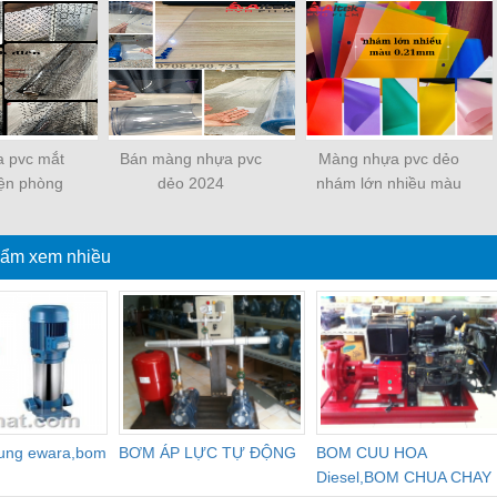
 pvc mắt
Bán màng nhựa pvc
Màng nhựa pvc dẻo
iện phòng
dẻo 2024
nhám lớn nhiều màu
ch
hàng tận xưởng giá
gốc
ẩm xem nhiều
dung ewara,bom
BƠM ÁP LỰC TỰ ĐỘNG
BOM CUU HOA
Diesel,BOM CHUA CHAY