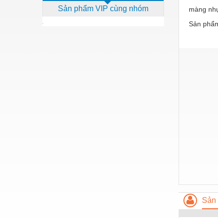
Sản phẩm VIP cùng nhóm
màng nhự
Dịch vụ - Thi công
Sản phẩm
Điện công nghiệp
Điện gia dụng
Điện Lạnh
Đóng tàu Thiết bị
Đúc chính xác Thiết bị
Dụng cụ cầm tay
Dụng cụ cắt gọt
Dụng cụ điện
Dụng cụ đo
Gỗ - Trang thiết bị
Sản 
Hàn cắt - Thiết bị