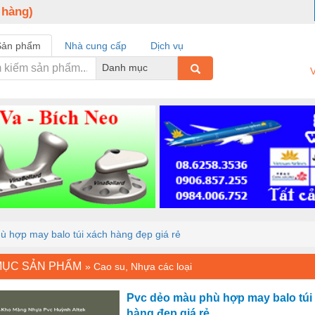
 hàng)
Sản phẩm
Nhà cung cấp
Dịch vụ
Danh mục
V
 hợp may balo túi xách hàng đẹp giá rẻ
MỤC SẢN PHẨM
»
Cao su, Nhựa các loại
Pvc dẻo màu phù hợp may balo túi
hàng đẹp giá rẻ