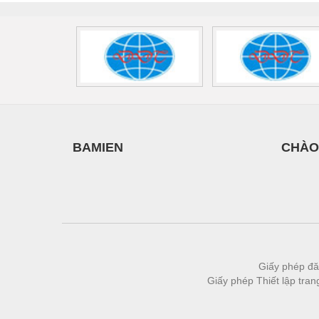
Thiết bị làm sạch
Thiết bị sơn - Sơn
Thiết bị nhà bếp
Thiết bị nhiệt
Thiêt bị PCCC
Thiết bị truyền động
BAMIEN
CHÀO
Thiết bị văn phòng
Thiết bị viễn thông
Thủy lực-Thiết bị
Thủy sản - Trang thiết bị
Tự động hoá
Giấy phép đă
Giấy phép Thiết lập tra
Van - Co các loại
Vật liệu mài mòn