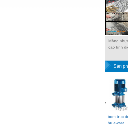
Hóa chất-Trang thiết bị
Kệ công nghiệp
Khí nén - Thiết bị
Khuôn mẫu - Phụ tùng
Màng nhựa
Lọc công nghiệp
cáo tĩnh đ
Máy công cụ - Phụ tùng
sạ
Mỏ - Trang thiết bị
Sản ph
Mô tơ - Hộp số
Môi trường - Thiết bị
Nâng hạ - Trang thiết bị
‹
Nội - Ngoại thất - văn phòng
Nồi hơi - Trang thiết bị
bom truc 
bu ewara
Nông nghiệp - Thiết bị