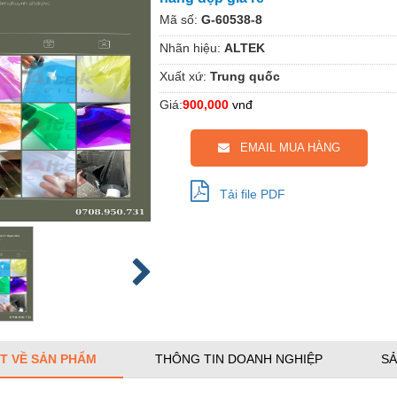
Mã số:
G-60538-8
Nhãn hiệu:
ALTEK
Xuất xứ:
Trung quốc
Giá:
900,000
vnđ
EMAIL MUA HÀNG
Tải file PDF
ẾT VỀ SẢN PHẨM
THÔNG TIN DOANH NGHIỆP
SẢ