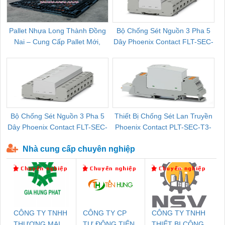
Pallet Nhựa Long Thành Đồng
Bộ Chống Sét Nguồn 3 Pha 5
Nai – Cung Cấp Pallet Mới,
Dây Phoenix Contact FLT-SEC-
C
Pallet Cũ Giá Tốt
P-T1-3S-264/50-FM - 2909589
Bộ Chống Sét Nguồn 3 Pha 5
Thiết Bị Chống Sét Lan Truyền
B
Dây Phoenix Contact FLT-SEC-
Phoenix Contact PLT-SEC-T3-
P-T1-3S-440/35-FM - 2908264
230-FM-PT - 2907928
Nhà cung cấp chuyên nghiệp
CÔNG TY TNHH
CÔNG TY CP
CÔNG TY TNHH
THƯƠNG MẠI
TỰ ĐỘNG TIẾN
THIẾT BỊ CÔNG