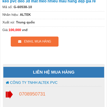
keo pvc dẻo 3d mắt mèo nhiều màu hàng đẹp giá rẻ
Mã số:
G-60538-10
Nhãn hiệu:
ALTEK
Xuất xứ:
Trung quốc
Giá:
100,000
vnđ
EMAIL MUA HÀNG
LIÊN HỆ MUA HÀNG
CÔNG TY TNHH ALTEK PVC
0708950731