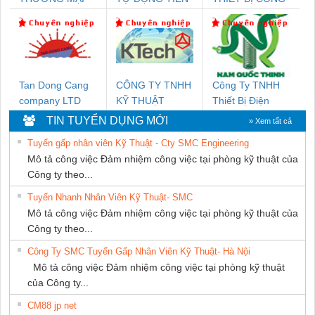
DỊCH VỤ KỸ
HƯNG
NGHIỆP NIHON
THUẬT ĐIỆN CƠ
SETSUBI VIỆT
GIA HƯNG PHÁT
NAM
Tan Dong Cang
CÔNG TY TNHH
Công Ty TNHH
company LTD
KỸ THUẬT
Thiết Bị Điện
KTECH VIỆT
Nam Quốc Thịnh
TIN TUYỂN DỤNG MỚI
» Xem tất cả
NAM
Tuyển gấp nhân viên Kỹ Thuật - Cty SMC Engineering
Mô tả công việc Đảm nhiệm công việc tại phòng kỹ thuật của
Công ty theo...
Tuyển Nhanh Nhân Viên Kỹ Thuật- SMC
Mô tả công việc Đảm nhiệm công việc tại phòng kỹ thuật của
Công ty theo...
Công Ty SMC Tuyển Gấp Nhân Viên Kỹ Thuật- Hà Nội
Mô tả công việc Đảm nhiệm công việc tại phòng kỹ thuật
của Công ty...
CM88 jp net