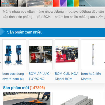
Màng nhựa pvc mắt
Bán màng nhựa pvc
Màng nhựa pvc dẻo
Nhựa dẻo vân 
cáo tĩnh điện phòng
dẻo 2024
nhám lớn nhiều màu
hàng tận xưởng
sạch
hàng tận xưởng giá
gốc
gốc
Sản phẩm xem nhiều
‹
›
bom truc dung
BƠM ÁP LỰC
BOM CUU HOA
bơm hoả tiển
ewara,bom bu
TỰ ĐỘNG
Diesel,BOM
Mastra
ewara
CHUA CHAY
Sản phẩm mới
(147896)