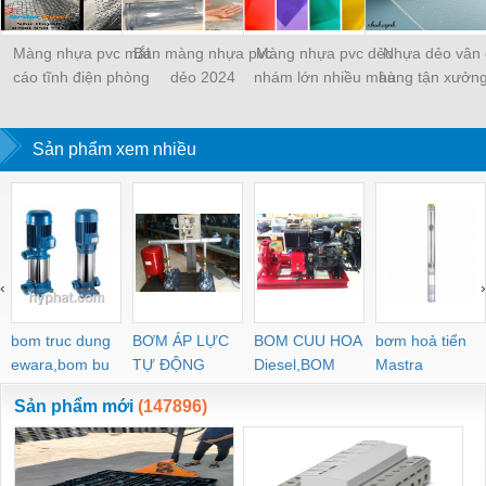
Màng nhựa pvc mắt
Bán màng nhựa pvc
Màng nhựa pvc dẻo
Nhựa dẻo vân 
cáo tĩnh điện phòng
dẻo 2024
nhám lớn nhiều màu
hàng tận xưởng
sạch
hàng tận xưởng giá
gốc
gốc
Sản phẩm xem nhiều
‹
›
bom truc dung
BƠM ÁP LỰC
BOM CUU HOA
bơm hoả tiển
ewara,bom bu
TỰ ĐỘNG
Diesel,BOM
Mastra
ewara
CHUA CHAY
Sản phẩm mới
(147896)