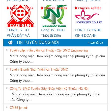
DỊCH VỤ KỸ
Ba Miền
THUẬT ĐIỆN CƠ
GIA HƯNG
PHÁT
CÔNG TY CỔ
Công Ty TNHH
CÔNG TY TNHH
PHẦN DÂY VÀ
Thiết Bị Điện
KINH DOANH
CÁP ĐIỆN
Nam Quốc Thịnh
DỊCH VỤ XNK
TIN TUYỂN DỤNG MỚI
» Xem tất cả
THƯỢNG ĐÌNH
PHƯƠNG NAM
Tuyển gấp nhân viên Kỹ Thuật - Cty SMC Engineering
Mô tả công việc Đảm nhiệm công việc tại phòng kỹ thuật của
Công ty theo...
Tuyển Nhanh Nhân Viên Kỹ Thuật- SMC
Mô tả công việc Đảm nhiệm công việc tại phòng kỹ thuật của
Công ty theo...
Công Ty SMC Tuyển Gấp Nhân Viên Kỹ Thuật- Hà Nội
Mô tả công việc Đảm nhiệm công việc tại phòng kỹ thuật
của Công ty...
CM88 jp net