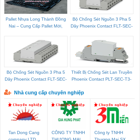
Pallet Nhựa Long Thành Đồng
Bộ Chống Sét Nguồn 3 Pha 5
Nai – Cung Cấp Pallet Mới,
Dây Phoenix Contact FLT-SEC-
C
Pallet Cũ Giá Tốt
P-T1-3S-264/50-FM - 2909589
Bộ Chống Sét Nguồn 3 Pha 5
Thiết Bị Chống Sét Lan Truyền
B
Dây Phoenix Contact FLT-SEC-
Phoenix Contact PLT-SEC-T3-
P-T1-3S-440/35-FM - 2908264
230-FM-PT - 2907928
Nhà cung cấp chuyên nghiệp
Tan Dong Cang
CÔNG TY TNHH
Công ty TNHH
company LTD
THƯƠNG MẠI
Thương Mại SX