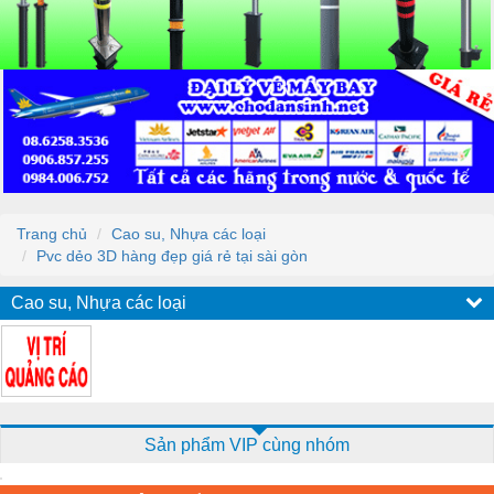
Trang chủ
Cao su, Nhựa các loại
Pvc dẻo 3D hàng đẹp giá rẻ tại sài gòn
Cao su, Nhựa các loại
Sản phẩm VIP cùng nhóm