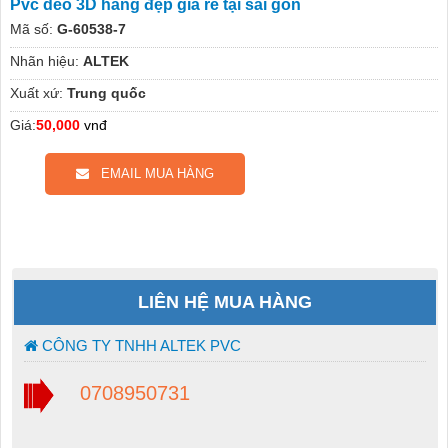
Pvc dẻo 3D hàng đẹp giá rẻ tại sài gòn
Mã số:
G-60538-7
Nhãn hiệu:
ALTEK
Xuất xứ:
Trung quốc
Giá:
50,000
vnđ
EMAIL MUA HÀNG
LIÊN HỆ MUA HÀNG
CÔNG TY TNHH ALTEK PVC
0708950731