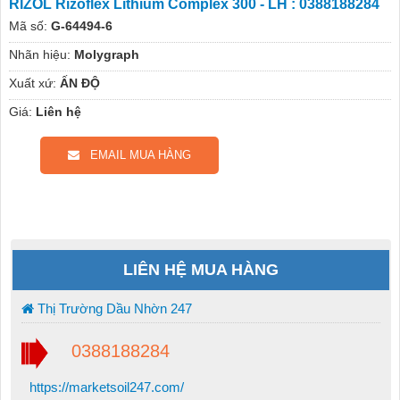
RIZOL Rizoflex Lithium Complex 300 - LH : 0388188284
Mã số:
G-64494-6
Nhãn hiệu:
Molygraph
Xuất xứ:
ẤN ĐỘ
Giá:
Liên hệ
EMAIL MUA HÀNG
LIÊN HỆ MUA HÀNG
Thị Trường Dầu Nhờn 247
0388188284
https://marketsoil247.com/