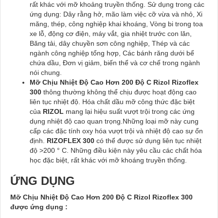
rất khác với mỡ khoảng truyền thống. Sử dụng trong các
ứng dụng: Dây rằng hở, mão làm việc cỡ vừa và nhỏ, Xi
măng, thép, công nghiệp khai khoáng, Vòng bi trong toa
xe lỗ, động cơ điện, máy vắt, gia nhiệt trước con lăn,
Băng tải, dây chuyền sơn công nghiệp, Thép và các
ngành công nghiệp tổng hợp, Các bánh răng dưới bể
chứa dầu, Đơn vị giảm, biến thể và cơ chế trong ngành
nói chung.
Mỡ Chịu Nhiệt Độ Cao Hơn 200 Độ C Rizol Rizoflex
300
thông thường không thể chịu được hoạt động cao
liên tục nhiệt độ. Hóa chất dầu mỡ công thức đặc biệt
của
RIZOL
mang lại hiệu suất vượt trội trong các ứng
dụng nhiệt độ cao quan trọng.Những loại mỡ này cung
cấp các đặc tính oxy hóa vượt trội và nhiệt độ cao sự ổn
định.
RIZOFLEX 300
có thể được sử dụng liên tục nhiệt
độ >200 ° C. Những điều kiện này yêu cầu các chất hóa
học đặc biệt, rất khác với mỡ khoáng truyền thống.
ỨNG DỤNG
Mỡ Chịu Nhiệt Độ Cao Hơn 200 Độ C Rizol Rizoflex 300
được ứng dụng :