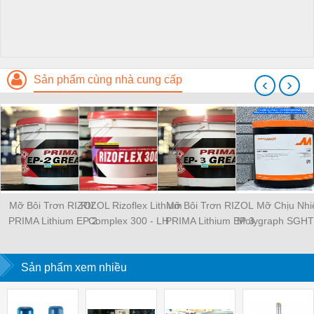
Sản phẩm cùng nhà cung cấp
‹
›
Mỡ Bôi Trơn RIZOL
RIZOL Rizoflex Lithium
Mỡ Bôi Trơn RIZOL
Mỡ Chịu Nhi
PRIMA Lithium EP 2
Complex 300 - LH :
PRIMA Lithium EP 3
Molygraph SGHT 
Grease - LH
0388188284
Grease - LH :
LH : 0388188
0388188284
0388188284
Sản phẩm xem nhiều