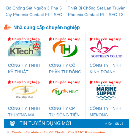
Bộ Chống Sét Nguồn 3 Pha 5
Thiết Bị Chống Sét Lan Truyền
B
Dây Phoenix Contact FLT-SEC-
Phoenix Contact PLT-SEC-T3-
P-T1-3S-440/35-FM - 2908264
230-FM-PT - 2907928
Nhà cung cấp chuyên nghiệp
CÔNG TY TNHH
CÔNG TY CỔ
CÔNG TY TNHH
KỸ THUẬT
PHẦN TỰ ĐỘNG
KINH DOANH
KTECH VIỆT
TIẾN HƯNG
DỊCH VỤ XNK
NAM
PHƯƠNG NAM
CÔNG TY TNHH
CÔNG TY CP
CÔNG TY TNHH
THƯƠNG MẠI
TỰ ĐỘNG TIẾN
MEKONG
THIÊN ÂN VIỆT
HƯNG
MARINE
TIN TUYỂN DỤNG MỚI
» Xem tất cả
NAM
SUPPLY
Tuyển gấp nhân viên Kỹ Thuật - Cty SMC Engineering