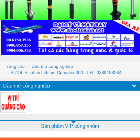
Trang chủ
Dầu mỡ công nghiệp
RIZOL Rizoflex Lithium Complex 300 - LH : 0388188284
Dầu mỡ công nghiệp
Sản phẩm VIP cùng nhóm