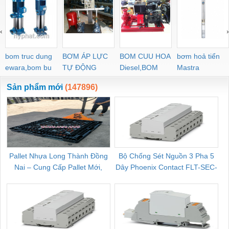
‹
›
bom truc dung
BƠM ÁP LỰC
BOM CUU HOA
bơm hoả tiển
ewara,bom bu
TỰ ĐỘNG
Diesel,BOM
Mastra
ewara
CHUA CHAY
Sản phẩm mới
(147896)
Pallet Nhựa Long Thành Đồng
Bộ Chống Sét Nguồn 3 Pha 5
Nai – Cung Cấp Pallet Mới,
Dây Phoenix Contact FLT-SEC-
C
Pallet Cũ Giá Tốt
P-T1-3S-264/50-FM - 2909589