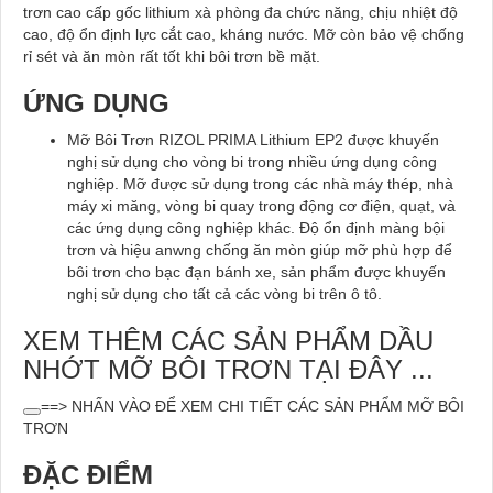
trơn cao cấp gốc lithium xà phòng đa chức năng, chịu nhiệt độ
cao, độ ổn định lực cắt cao, kháng nước. Mỡ còn bảo vệ chống
rỉ sét và ăn mòn rất tốt khi bôi trơn bề mặt.
ỨNG DỤNG
Mỡ Bôi Trơn RIZOL PRIMA Lithium EP2 được khuyến
nghị sử dụng cho vòng bi trong nhiều ứng dụng công
nghiệp. Mỡ được sử dụng trong các nhà máy thép, nhà
máy xi măng, vòng bi quay trong động cơ điện, quạt, và
các ứng dụng công nghiệp khác. Độ ổn định màng bội
trơn và hiệu anwng chống ăn mòn giúp mỡ phù hợp để
bôi trơn cho bạc đạn bánh xe, sản phẩm được khuyến
nghị sử dụng cho tất cả các vòng bi trên ô tô.
XEM THÊM CÁC SẢN PHẨM DẦU
NHỚT MỠ BÔI TRƠN TẠI ĐÂY ...
==> NHẤN VÀO ĐỂ XEM CHI TIẾT CÁC SẢN PHẨM MỠ BÔI
TRƠN
ĐẶC ĐIỂM