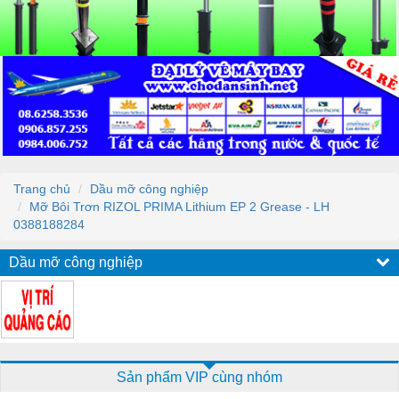
Trang chủ
Dầu mỡ công nghiệp
Mỡ Bôi Trơn RIZOL PRIMA Lithium EP 2 Grease - LH
0388188284
Dầu mỡ công nghiệp
Sản phẩm VIP cùng nhóm