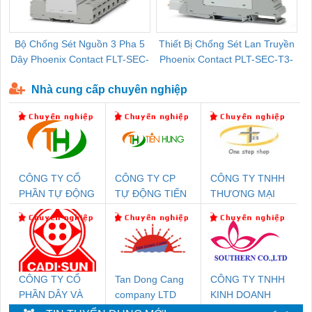
Bộ Chống Sét Nguồn 3 Pha 5
Thiết Bị Chống Sét Lan Truyền
B
Dây Phoenix Contact FLT-SEC-
Phoenix Contact PLT-SEC-T3-
P-T1-3S-440/35-FM - 2908264
230-FM-PT - 2907928
Nhà cung cấp chuyên nghiệp
CÔNG TY CỔ
CÔNG TY CP
CÔNG TY TNHH
PHẦN TỰ ĐỘNG
TỰ ĐỘNG TIẾN
THƯƠNG MẠI
TIẾN HƯNG
HƯNG
THIÊN ÂN VIỆT
NAM
CÔNG TY CỔ
Tan Dong Cang
CÔNG TY TNHH
PHẦN DÂY VÀ
company LTD
KINH DOANH
CÁP ĐIỆN
DỊCH VỤ XNK