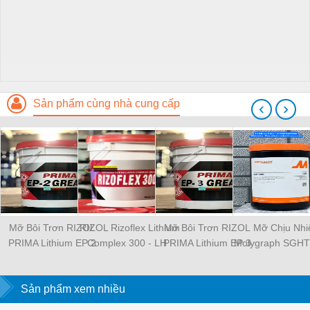
Sản phẩm cùng nhà cung cấp
‹
›
Mỡ Bôi Trơn RIZOL
RIZOL Rizoflex Lithium
Mỡ Bôi Trơn RIZOL
Mỡ Chịu Nhi
PRIMA Lithium EP 2
Complex 300 - LH :
PRIMA Lithium EP 3
Molygraph SGHT 
Grease - LH
0388188284
Grease - LH :
LH : 0388188
0388188284
0388188284
Sản phẩm xem nhiều