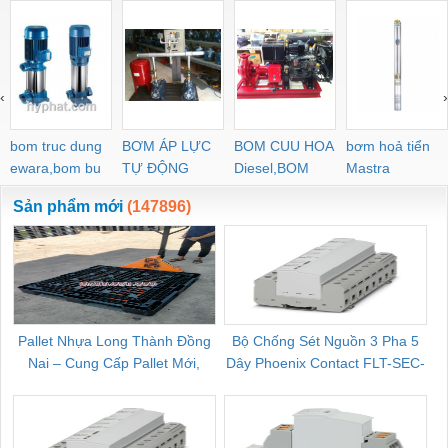
‹
›
bom truc dung
BƠM ÁP LỰC
BOM CUU HOA
bơm hoả tiển
ewara,bom bu
TỰ ĐỘNG
Diesel,BOM
Mastra
ewara
CHUA CHAY
Sản phẩm mới
(147896)
Pallet Nhựa Long Thành Đồng
Bộ Chống Sét Nguồn 3 Pha 5
Nai – Cung Cấp Pallet Mới,
Dây Phoenix Contact FLT-SEC-
C
Pallet Cũ Giá Tốt
P-T1-3S-264/50-FM - 2909589