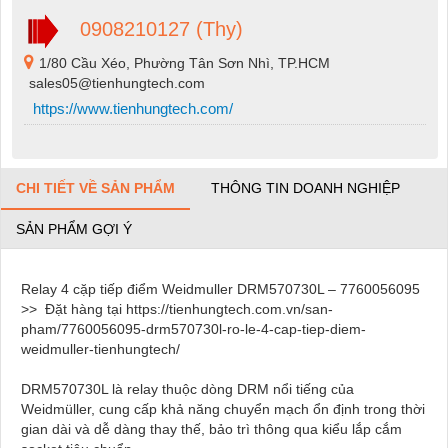
0908210127 (Thy)
1/80 Cầu Xéo, Phường Tân Sơn Nhì, TP.HCM
sales05@tienhungtech.com
https://www.tienhungtech.com/
CHI TIẾT VỀ SẢN PHẨM
THÔNG TIN DOANH NGHIỆP
SẢN PHẨM GỢI Ý
Relay 4 cặp tiếp điểm Weidmuller DRM570730L – 7760056095
>> Đặt hàng tại https://tienhungtech.com.vn/san-
pham/7760056095-drm570730l-ro-le-4-cap-tiep-diem-
weidmuller-tienhungtech/
DRM570730L là relay thuộc dòng DRM nổi tiếng của
Weidmüller, cung cấp khả năng chuyển mạch ổn định trong thời
gian dài và dễ dàng thay thế, bảo trì thông qua kiểu lắp cắm