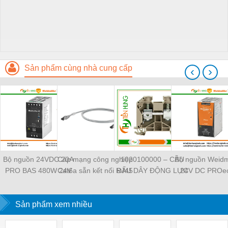
Sản phẩm cùng nhà cung cấp
‹
›
Bộ nguồn 24VDC 20A
Cáp mạng công nghiệp
1020100000 – CẦU
Bộ nguồn Weidm
PRO BAS 480W 24V
Cat6a sẵn kết nối RJ45
ĐẤU DÂY ĐỘNG LỰC
24V DC PROec
20A - 2838480000
Weidmüller IE-
WDU 4 –
TIENHUNGTE
Weidmuller -
C6FP8LD0050M40M40-
WEIDMULLER –
TIENHUNGTECH
Sản phẩm xem nhiều
D — 1165940050
TIENHUNGTECH