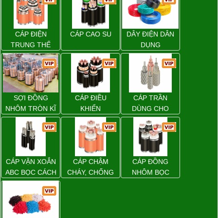
CÁP ĐIỆN
CÁP CAO SU
DÂY ĐIỆN DÂN
TRUNG THẾ
DỤNG
SỢI ĐỒNG
CÁP ĐIỀU
CÁP TRẦN
NHÔM TRÒN KĨ
KHIỂN
DÙNG CHO
THUẬT ĐIỆN
ĐƯỜNG DÂY
TẢI ĐIỆN TRÊN
KHÔNG
CÁP VẶN XOẮN
CÁP CHẬM
CÁP ĐỒNG
ABC BỌC CÁCH
CHÁY, CHỐNG
NHÔM BỌC
ĐIỆN XLPE
CHÁY