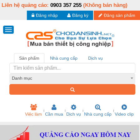
Liên hệ quảng cáo:
0903 357 255
(Không bán hàng)
Đăng nhập
Đăng ký
Đăng sản phẩm
Sản phẩm
Nhà cung cấp
Dịch vụ
Danh mục
Việc làm
Cần mua
Dịch vụ
Nhà cung cấp
Video clip