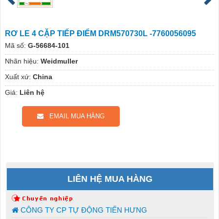
RƠ LE 4 CẶP TIẾP ĐIỂM DRM570730L -7760056095
Mã số:
G-56684-101
Nhãn hiệu:
Weidmuller
Xuất xứ:
China
Giá:
Liên hệ
EMAIL MUA HÀNG
LIÊN HỆ MUA HÀNG
CÔNG TY CP TỰ ĐỘNG TIẾN HƯNG