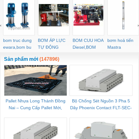
‹
›
bom truc dung
BƠM ÁP LỰC
BOM CUU HOA
bơm hoả tiển
ewara,bom bu
TỰ ĐỘNG
Diesel,BOM
Mastra
ewara
CHUA CHAY
Sản phẩm mới
(147896)
Pallet Nhựa Long Thành Đồng
Bộ Chống Sét Nguồn 3 Pha 5
Nai – Cung Cấp Pallet Mới,
Dây Phoenix Contact FLT-SEC-
C
Pallet Cũ Giá Tốt
P-T1-3S-264/50-FM - 2909589