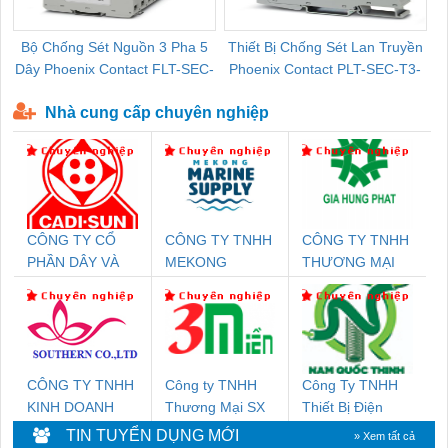
Bộ Chống Sét Nguồn 3 Pha 5
Thiết Bị Chống Sét Lan Truyền
B
Dây Phoenix Contact FLT-SEC-
Phoenix Contact PLT-SEC-T3-
P-T1-3S-440/35-FM - 2908264
230-FM-PT - 2907928
Nhà cung cấp chuyên nghiệp
CÔNG TY CỔ
CÔNG TY TNHH
CÔNG TY TNHH
PHẦN DÂY VÀ
MEKONG
THƯƠNG MẠI
CÁP ĐIỆN
MARINE
DỊCH VỤ KỸ
THƯỢNG ĐÌNH
SUPPLY
THUẬT ĐIỆN CƠ
GIA HƯNG
PHÁT
CÔNG TY TNHH
Công ty TNHH
Công Ty TNHH
KINH DOANH
Thương Mại SX
Thiết Bị Điện
DỊCH VỤ XNK
Ba Miền
Nam Quốc Thịnh
TIN TUYỂN DỤNG MỚI
» Xem tất cả