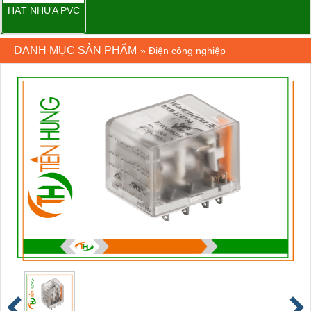
HẠT NHỰA PVC
DANH MỤC SẢN PHẨM
»
Điện công nghiệp