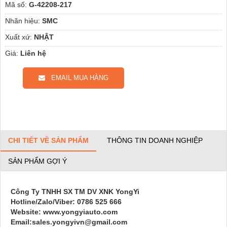
Mã số:
G-42208-217
Nhãn hiệu:
SMC
Xuất xứ:
NHẬT
Giá:
Liên hệ
EMAIL MUA HÀNG
CHI TIẾT VỀ SẢN PHẨM
THÔNG TIN DOANH NGHIỆP
SẢN PHẨM GỢI Ý
Công Ty TNHH SX TM DV XNK YongYi
Hotline/Zalo/Viber: 0786 525 666
Website: www.yongyiauto.com
Email:sales.yongyivn@gmail.com