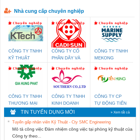
P-T1-3S-440/35-FM - 2908264
230-FM-PT - 2907928
Nhà cung cấp chuyên nghiệp
CÔNG TY TNHH
CÔNG TY CỔ
CÔNG TY TNHH
KỸ THUẬT
PHẦN DÂY VÀ
MEKONG
KTECH VIỆT
CÁP ĐIỆN
MARINE
NAM
THƯỢNG ĐÌNH
SUPPLY
CÔNG TY TNHH
CÔNG TY TNHH
CÔNG TY CP
THƯƠNG MẠI
KINH DOANH
TỰ ĐỘNG TIẾN
DỊCH VỤ KỸ
DỊCH VỤ XNK
HƯNG
TIN TUYỂN DỤNG MỚI
» Xem tất cả
THUẬT ĐIỆN CƠ
PHƯƠNG NAM
Tuyển gấp nhân viên Kỹ Thuật - Cty SMC Engineering
GIA HƯNG PHÁT
Mô tả công việc Đảm nhiệm công việc tại phòng kỹ thuật của
Công ty theo...