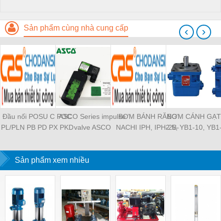
Sản phẩm cùng nhà cung cấp
‹
›
Đầu nối POSU C POC
ASCO Series impulse
BƠM BÁNH RĂNG
BƠM CÁNH GẠT
PL/PLN PB PD PX PKD
valve ASCO
NACHI IPH, IPH-2B-
2.5, YB1-10, YB1
PH PH2 PH3 PCF PLL
SCG353A043 ASCO
6.5-11, IPH-5B-40-21,
YB1-40/12.5, 
PLF PMF PTL SL SS
SCG353A044 ASCO
IPH-2A-5-11, IPH-5A-
100/16 YB1-40
SCA SAFS SASF HVFS
Sản phẩm xem nhiều
SCG353A047 ASCO
50, IPH-3A-13-LT-20,
YB1-16/12 YB1-
HVSF PU PV PE PY
SCG353A050 ASCO
IPH-5B-50-LT-11, IPH-
YB1-40/12 YB1-
PM PLM PZA PK PA
SCG353A051 ASCO
4A-32-LT-20, IPH-6B-
HVFF PLJ PYJ PP PG
SXE353.060
100-L-11, IPH-5A-40-
PEG PW PGJ PPGJ
11
PYJW SL-C PC-C