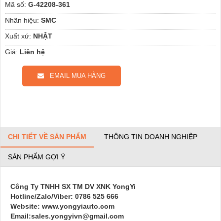
Mã số:
G-42208-361
Nhãn hiệu:
SMC
Xuất xứ:
NHẬT
Giá:
Liên hệ
EMAIL MUA HÀNG
CHI TIẾT VỀ SẢN PHẨM
THÔNG TIN DOANH NGHIỆP
SẢN PHẨM GỢI Ý
Công Ty TNHH SX TM DV XNK YongYi
Hotline/Zalo/Viber: 0786 525 666
Website: www.yongyiauto.com
Email:sales.yongyivn@gmail.com