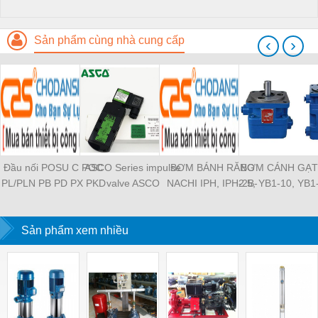
Sản phẩm cùng nhà cung cấp
‹
›
Đầu nối POSU C POC
ASCO Series impulse
BƠM BÁNH RĂNG
BƠM CÁNH GẠT
PL/PLN PB PD PX PKD
valve ASCO
NACHI IPH, IPH-2B-
2.5, YB1-10, YB1
PH PH2 PH3 PCF PLL
SCG353A043 ASCO
6.5-11, IPH-5B-40-21,
YB1-40/12.5, 
PLF PMF PTL SL SS
SCG353A044 ASCO
IPH-2A-5-11, IPH-5A-
100/16 YB1-40
SCA SAFS SASF HVFS
Sản phẩm xem nhiều
SCG353A047 ASCO
50, IPH-3A-13-LT-20,
YB1-16/12 YB1-
HVSF PU PV PE PY
SCG353A050 ASCO
IPH-5B-50-LT-11, IPH-
YB1-40/12 YB1-
PM PLM PZA PK PA
SCG353A051 ASCO
4A-32-LT-20, IPH-6B-
HVFF PLJ PYJ PP PG
SXE353.060
100-L-11, IPH-5A-40-
PEG PW PGJ PPGJ
11
PYJW SL-C PC-C