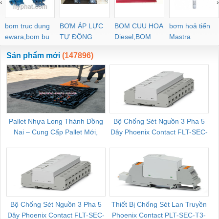
‹
›
POC-C PL-C
bom truc dung
BƠM ÁP LỰC
BOM CUU HOA
bơm hoả tiển
ewara,bom bu
TỰ ĐỘNG
Diesel,BOM
Mastra
ewara
CHUA CHAY
Sản phẩm mới
(147896)
Pallet Nhựa Long Thành Đồng
Bộ Chống Sét Nguồn 3 Pha 5
Nai – Cung Cấp Pallet Mới,
Dây Phoenix Contact FLT-SEC-
C
Pallet Cũ Giá Tốt
P-T1-3S-264/50-FM - 2909589
Bộ Chống Sét Nguồn 3 Pha 5
Thiết Bị Chống Sét Lan Truyền
B
Dây Phoenix Contact FLT-SEC-
Phoenix Contact PLT-SEC-T3-