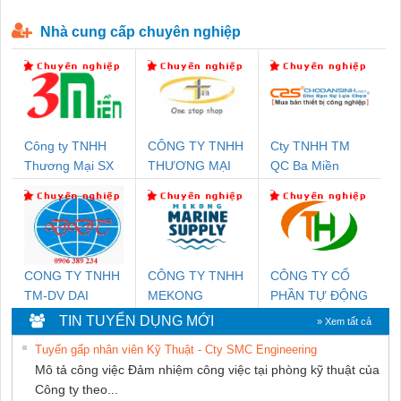
P-T1-3S-440/35-FM - 2908264
230-FM-PT - 2907928
Nhà cung cấp chuyên nghiệp
Công ty TNHH
CÔNG TY TNHH
Cty TNHH TM
Thương Mại SX
THƯƠNG MẠI
QC Ba Miền
Ba Miền
THIÊN ÂN VIỆT
NAM
CONG TY TNHH
CÔNG TY TNHH
CÔNG TY CỔ
TM-DV DAI
MEKONG
PHẦN TỰ ĐỘNG
DONG THANH
MARINE
TIẾN HƯNG
TIN TUYỂN DỤNG MỚI
» Xem tất cả
SUPPLY
Tuyển gấp nhân viên Kỹ Thuật - Cty SMC Engineering
Mô tả công việc Đảm nhiệm công việc tại phòng kỹ thuật của
Công ty theo...