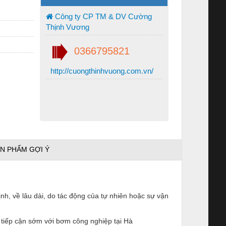
Công ty CP TM & DV Cường
Thịnh Vương
0366795821
http://cuongthinhvuong.com.vn/
N PHẨM GỢI Ý
nh, về lâu dài, do tác động của tự nhiên hoặc sự vận
 tiếp cận sớm với bơm công nghiệp tại Hà