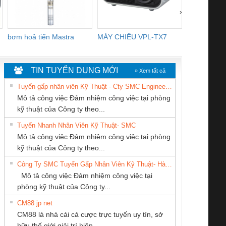
›
bơm hoả tiển Mastra
MÁY CHIẾU VPL-TX7
BOM DINH
WHITE
TIN TUYỂN DỤNG MỚI
» Xem tất cả
Tuyển gấp nhân viên Kỹ Thuật - Cty SMC Engineering
Mô tả công việc Đảm nhiệm công việc tại phòng
kỹ thuật của Công ty theo...
Tuyển Nhanh Nhân Viên Kỹ Thuật- SMC
CÔNG TY TNHH
Tan Dong Cang
CÔNG TY TNHH
 Le An Toàn
Bộ giám sát chuỗi
Bộ giám sát dòng
Bộ ng
Mô tả công việc Đảm nhiệm công việc tại phòng
THƯƠNG MẠI
company LTD
KINH DOANH
enix Contact
tấm pin
điện chuỗi
ray W
kỹ thuật của Công ty theo...
THIÊN ÂN VIỆT
DỊCH VỤ XNK
6960 – PSR-
TRANSCLINIC 16I+
TRANSCLINIC 16I+
BAS 
Công Ty SMC Tuyển Gấp Nhân Viên Kỹ Thuật- Hà Nội
NAM
PHƯƠNG NAM
SCP-
1K5 L (2433950000)
(2008130000)
(28
Mô tả công việc Đảm nhiệm công việc tại
/FSP/2X1/1X2
phòng kỹ thuật của Công ty...
CM88 jp net
CONG TY TNHH
CÔNG TY TNHH
Công Ty TNHH
CM88 là nhà cái cá cược trực tuyến uy tín, sở
TM-DV DAI DONG
MEKONG MARINE
Thiết Bị Điện Nam
iám sát chuỗi
Bộ chỉnh lưu nguồn
Nẹp nhôm chống
Bộ c
hữu thế giới giải trí hiện...