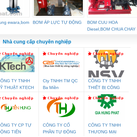
dung ewara,bom
BƠM ÁP LỰC TỰ ĐỘNG
BOM CUU HOA
Diesel,BOM CHUA CHAY
Nhà cung cấp chuyên nghiệp
ÔNG TY TNHH
Cty TNHH TM QC
CÔNG TY TNHH
Đệm An Toàn
Rơ Le An Toàn
Bộ Lặp Tín Hiệu
Rơ
Ỹ THUẬT KTECH
Ba Miền
THIẾT BỊ CÔNG
nix Contact
Phoenix Contact
PROFIBUS Phoenix
Pho
IỆT NAM
NGHIỆP NIHON
PC20-1NO-
PSR-SCP-
Contact PSI-REP-
298
SETSUBI VIỆT
24DC-SP -
24UC/ESL4/3X1/1X2/B
PROFIBUS/12MB -
NAM
700578
- 2981059
2708863
24DC
ÔNG TY CP TỰ
CÔNG TY CỔ
CÔNG TY TNHH
ỘNG TIẾN
PHẦN TỰ ĐỘNG
THƯƠNG MẠI
ưu Điện AC
Mô-đun Ắc Quy UPS
Rơ Le An Toàn
Bộ g