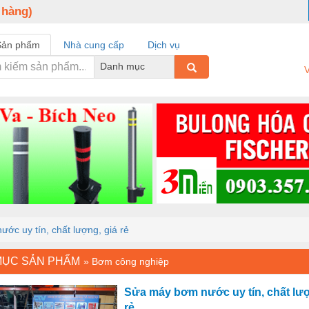
 hàng)
Sản phẩm
Nhà cung cấp
Dịch vụ
Danh mục
V
ớc uy tín, chất lượng, giá rẻ
MỤC SẢN PHẨM
»
Bơm công nghiệp
Sửa máy bơm nước uy tín, chất lượ
rẻ