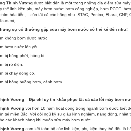
ng Thịnh Vương
được biết đến là một trong những địa điểm sửa máy 
ay thế linh kiện phụ máy bơm nước: bơm công nghiệp, bơm PCCC, bơm
chìm hỏa tiễn,... của tất cả các hãng như: STAC, Pentax, Ebara, CNP, 
Tsurumi,..
những sự cố thường gặp của máy bơm nước có thể kể đến như:
ơm không bơm được nước.
m bơm nước lên yếu.
m bị hỏng phớt, hỏng bi.
 bị rò điện.
m bị cháy động cơ.
m bị hỏng buồng bơm, cánh bơm.
ịnh Vương – Địa chỉ uy tín khắc phục tất cả các lỗi máy bơm n
hịnh Vương
với hơn 10 năm hoạt động trong ngành bơm được biết đ
ín tại miền Bắc. Với đội ngũ kỹ sư giàu kinh nghiệm, năng động, nhiệt 
 cho các khách hàng khi muốn sửa máy bơm nước .
hịnh Vương
cam kết toàn bộ các linh kiện, phụ kiện thay thế đều là 