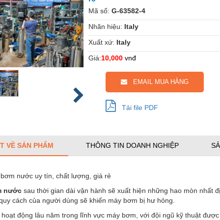
Mã số:
G-63582-4
Nhãn hiệu:
Italy
Xuất xứ:
Italy
Giá:
10,000
vnđ
EMAIL MUA HÀNG
Tải file PDF
ẾT VỀ SẢN PHẨM
THÔNG TIN DOANH NGHIỆP
SẢ
ơm nước uy tín, chất lượng, giá rẻ
m nước
sau thời gian dài vận hành sẽ xuất hiện những hao mòn nhất đị
 quy cách của người dùng sẽ khiến máy bơm bị hư hỏng.
 hoạt động lâu năm trong lĩnh vực máy bơm, với đội ngũ kỹ thuật được