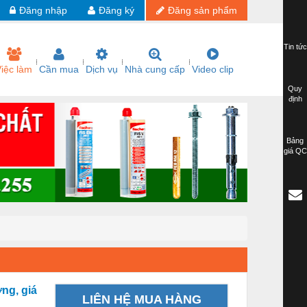
Đăng nhập
Đăng ký
Đăng sản phẩm
Tin tức
iệc làm
Cần mua
Dịch vụ
Nhà cung cấp
Video clip
Quy
định
Bảng
giá QC
ng, giá
LIÊN HỆ MUA HÀNG