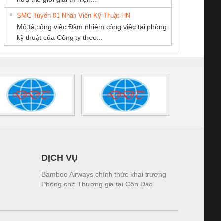
THANH
SUPPLY
Quốc Thịnh
tấm pin
điện TRANSCLINIC
trơn Đà Nẵng
giám 
SMC Tuyển 01 Nhân Viên Kỹ Thuật-HN
SCLINIC 16I+
BKE 1K5.4
Sola
Mô tả công việc Đảm nhiệm công việc tại phòng
 (2502520000)
(7791400879)2. Giá
TRAN
kỹ thuật của Công ty theo...
1K5.4
DỊCH VỤ
Bamboo Airways chính thức khai trương
Phòng chờ Thương gia tại Côn Đảo