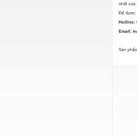
Hóa chất-Trang thiết bị
nhất của
Kệ công nghiệp
Để được h
Hotline:
Khí nén - Thiết bị
Email:
m
Khuôn mẫu - Phụ tùng
Lọc công nghiệp
Sản phẩm
Máy công cụ - Phụ tùng
Mỏ - Trang thiết bị
Mô tơ - Hộp số
Môi trường - Thiết bị
Nâng hạ - Trang thiết bị
Nội - Ngoại thất - văn phòng
Nồi hơi - Trang thiết bị
Nông nghiệp - Thiết bị