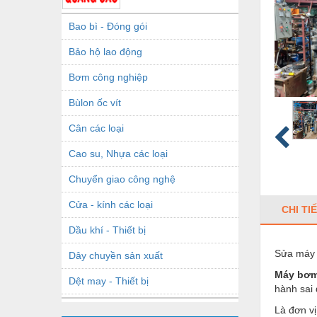
Bao bì - Đóng gói
Bảo hộ lao động
Bơm công nghiệp
Bùlon ốc vít
Cân các loại
Cao su, Nhựa các loại
Chuyển giao công nghệ
Cửa - kính các loại
CHI TI
Dầu khí - Thiết bị
Sửa máy b
Dây chuyền sản xuất
Máy bơ
Dệt may - Thiết bị
hành sai
Dầu mỡ công nghiệp
Là đơn vị