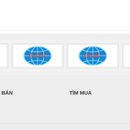
HƯNG
TIẾN HƯNG
DỊCH VỤ KỸ
 Suất Cao
Phoenix Contact
Phoenix Contact
THUẬT ĐIỆN CƠ
nix Contact
QUINT-HP-
2981059 – PSR-
TRAN
GIA HƯNG PHÁT
INT-HP-
BAT/PB/48DC/7.0AH/PT
SCP-
1K5 H
0AC/2.5KVA/PT
- 1133819
24UC/ESL4/3X1/1X2/B
 1136815
 BÁN
TÌM MUA