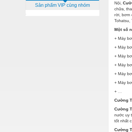
Nội,
Cườ
Sản phẩm VIP cùng nhóm
Dịch vụ - Thi công
chữa, th
rời, bơm 
Điện công nghiệp
Tohatsu, 
Điện gia dụng
Một số 
Điện Lạnh
+ Máy b
+ Máy bơ
Đóng tàu Thiết bị
+ Máy bơ
Đúc chính xác Thiết bị
+ Máy bơm
Dụng cụ cầm tay
+ Máy bơ
Dụng cụ cắt gọt
+ Máy bơ
Dụng cụ điện
+ …
Cường Th
Dụng cụ đo
Cường T
Gỗ - Trang thiết bị
nước uy t
tốt nhất
Hàn cắt - Thiết bị
Cường T