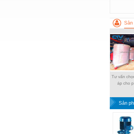
Nước-Vật tư thiết bị
Phốt cơ khí
Sản 
Sắt, thép, inox các loại
Thí nghiệm-Trang thiết bị
Thiết bị chiếu sáng
Thiết bị chống sét
Thiết bị an ninh
Tư vấn chọn
Thiết bị công nghiệp
áp cho 
Thiết bị công trình
Sản ph
Thiết bị điện
Thiết bị giáo dục
Thiết bị khác