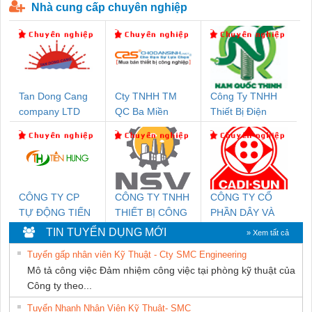
Nhà cung cấp chuyên nghiệp
Tan Dong Cang
Cty TNHH TM
Công Ty TNHH
company LTD
QC Ba Miền
Thiết Bị Điện
Nam Quốc Thịnh
CÔNG TY CP
CÔNG TY TNHH
CÔNG TY CỔ
TỰ ĐỘNG TIẾN
THIẾT BỊ CÔNG
PHẦN DÂY VÀ
HƯNG
NGHIỆP NIHON
CÁP ĐIỆN
TIN TUYỂN DỤNG MỚI
» Xem tất cả
SETSUBI VIỆT
THƯỢNG ĐÌNH
Tuyển gấp nhân viên Kỹ Thuật - Cty SMC Engineering
NAM
Mô tả công việc Đảm nhiệm công việc tại phòng kỹ thuật của
Công ty theo...
Tuyển Nhanh Nhân Viên Kỹ Thuật- SMC