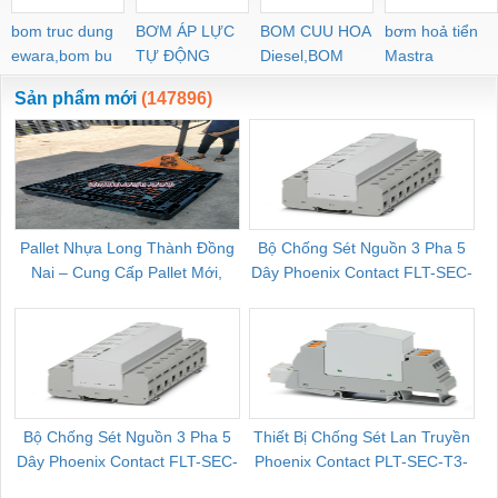
bom truc dung
BƠM ÁP LỰC
BOM CUU HOA
bơm hoả tiển
ewara,bom bu
TỰ ĐỘNG
Diesel,BOM
Mastra
ewara
CHUA CHAY
Sản phẩm mới
(147896)
Pallet Nhựa Long Thành Đồng
Bộ Chống Sét Nguồn 3 Pha 5
Nai – Cung Cấp Pallet Mới,
Dây Phoenix Contact FLT-SEC-
C
Pallet Cũ Giá Tốt
P-T1-3S-264/50-FM - 2909589
Bộ Chống Sét Nguồn 3 Pha 5
Thiết Bị Chống Sét Lan Truyền
B
Dây Phoenix Contact FLT-SEC-
Phoenix Contact PLT-SEC-T3-
P-T1-3S-440/35-FM - 2908264
230-FM-PT - 2907928