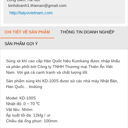
kinhdoanh1.thienan@gmail.com
http://taiyovietnam.com
CHI TIẾT VỀ SẢN PHẨM
THÔNG TIN DOANH NGHIỆP
SẢN PHẨM GỢI Ý
Súng xịt khí cao cấp Hàn Quốc hiệu Kumkang được nhập khẩu
và phân phối bởi Công ty TNHH Thương mại Thiên Ân Việt
Nam. Với giá cả cạnh tranh và chất lượng tốt.
Sản phẩm súng khí KD-100S được
sử các nhà máy Nhật Bản,
Hàn Quốc... tindùng
Model: KD-100S
Nhiệt độ: 0 ~ 70 ℃
Vật liệu: Nhôm
Áp suất tối đa: 12kfg / ㎠
Chiều dài ống phun: 100mm