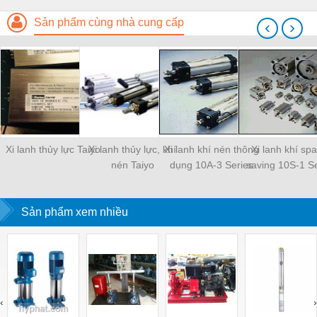
Sản phẩm cùng nhà cung cấp
‹
›
Xi lanh thủy lực Taiyo
Xi lanh thủy lực, khí
Xi lanh khí nén thông
Xi lanh khí sp
nén Taiyo
dụng 10A-3 Series
saving 10S-1 Se
Sản phẩm xem nhiều
‹
›